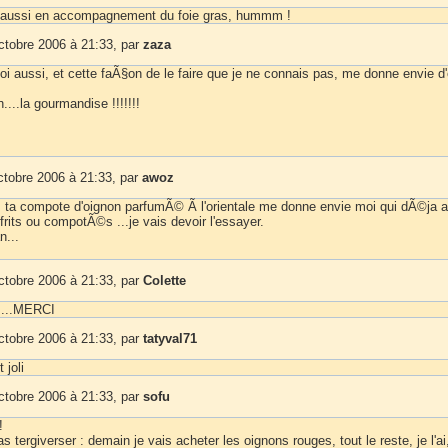
 aussi en accompagnement du foie gras, hummm !
ctobre 2006 à 21:33, par
zaza
oi aussi, et cette faÃ§on de le faire que je ne connais pas, me donne envie d
....la gourmandise !!!!!!!
ctobre 2006 à 21:33, par
awoz
, ta compote d'oignon parfumÃ© Ã l'orientale me donne envie moi qui dÃ©ja 
frits ou compotÃ©s ...je vais devoir l'essayer.
...
ctobre 2006 à 21:33, par
Colette
 ....MERCI
ctobre 2006 à 21:33, par
tatyval71
 joli
ctobre 2006 à 21:33, par
sofu
!
as tergiverser : demain je vais acheter les oignons rouges, tout le reste, je l'ai,