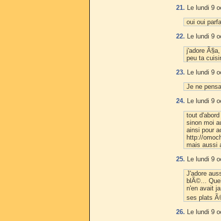
21.
Le lundi 9 o
oui oui parf
22.
Le lundi 9 o
j'adore Ã§a,
peu ta cuisi
23.
Le lundi 9 o
Je ne pensa
24.
Le lundi 9 o
tout d'abor
sinon moi a
ainsi pour a
http://omoc
mais aussi a
25.
Le lundi 9 o
J'adore auss
blÃ©... Quel
n'en avait 
ses plats Ã
26.
Le lundi 9 o