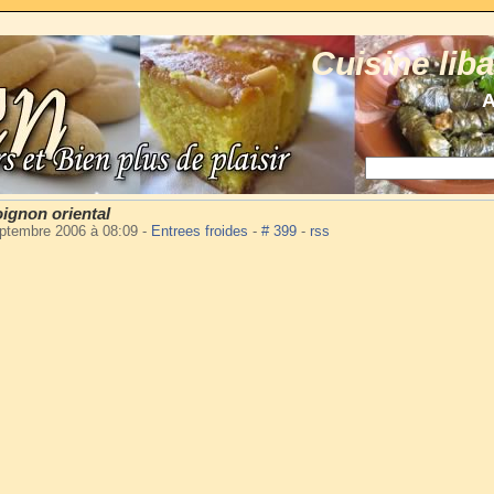
Cuisine lib
A
ignon oriental
eptembre 2006 à 08:09
-
Entrees froides
-
# 399
-
rss