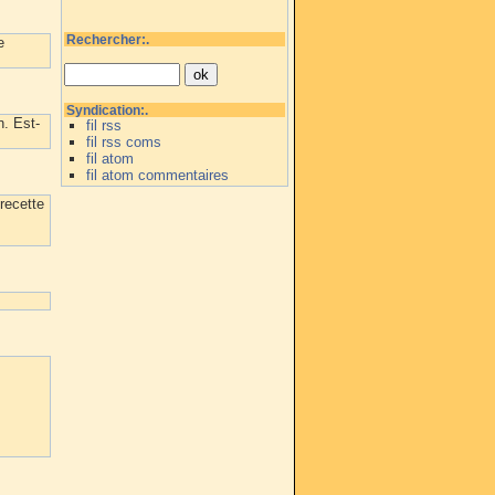
Rechercher:.
e
Syndication:.
. Est-
fil rss
fil rss coms
fil atom
fil atom commentaires
 recette