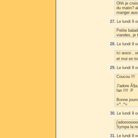
Ohh je crois
du matin? ah
manger aussi
27.
Le lundi 9 o
Petite balad
viandes, je 
28.
Le lundi 9 o
ici aussi , 
et moi en tr
29.
Le lundi 9 o
Coucou !!!
J'adore Ã§a,
fan !!!! :P
Bonne journ
=^..^=
30.
Le lundi 9 o
j'adoooooooo
Sympa la no
31.
Le lundi 9 o