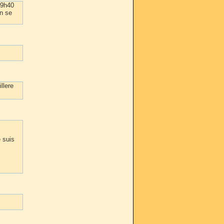
 9h40
en se
llere
e suis