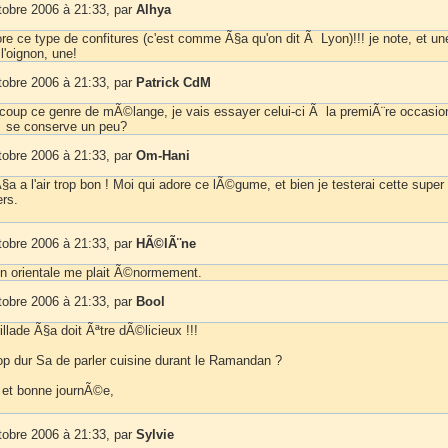
tobre 2006 à 21:33, par
Alhya
ore ce type de confitures (c'est comme Ã§a qu'on dit Ã Lyon)!!! je note, et un
l'oignon, une!
tobre 2006 à 21:33, par
Patrick CdM
coup ce genre de mÃ©lange, je vais essayer celui-ci Ã la premiÃ¨re occasion
 se conserve un peu?
tobre 2006 à 21:33, par
Om-Hani
Ã§a a l'air trop bon ! Moi qui adore ce lÃ©gume, et bien je testerai cette super
ers.
tobre 2006 à 21:33, par
HÃ©lÃ¨ne
on orientale me plait Ã©normement.
tobre 2006 à 21:33, par
Bool
llade Ã§a doit Ãªtre dÃ©licieux !!!
rop dur Sa de parler cuisine durant le Ramandan ?
 et bonne journÃ©e,
tobre 2006 à 21:33, par
Sylvie