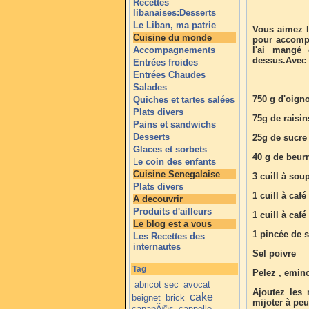
Recettes
libanaises:Desserts
Le Liban, ma patrie
Vous aimez le
Cuisine du monde
pour accompa
Accompagnements
l'ai mangé 
dessus.Avec u
Entrées froides
Entrées Chaudes
Salades
750 g d'oign
Quiches et tartes salées
Plats divers
75g de raisin
Pains et sandwichs
Desserts
25g de sucre
Glaces et sorbets
40 g de beur
L
e coin des enfants
Cuisine Senegalaise
3 cuill à sou
Plats divers
1 cuill à café
A decouvrir
Produits d'ailleurs
1 cuill à caf
Le blog est a vous
1 pincée de s
Les Recettes des
internautes
Sel poivre
Tag
Pelez , eminc
abricot sec
avocat
Ajoutez les 
cake
beignet
brick
mijoter à peu
canapÃ©s
cannelle