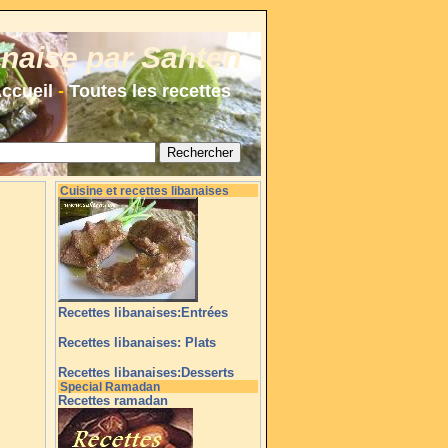
anaise par Sahten
ccueil
-
Toutes les recettes
Cuisine et recettes libanaises
Recettes libanaises:Entrées
Recettes libanaises: Plats
Recettes libanaises:Desserts
Special Ramadan
Recettes ramadan