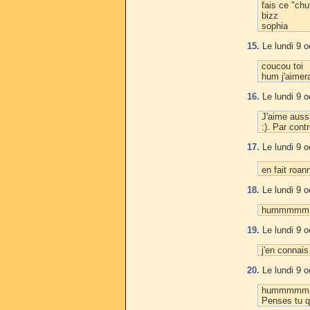
fais ce "chu
bizz
sophia
15.
Le lundi 9 o
coucou toi
hum j'aimera
16.
Le lundi 9 o
J'aime aussi
:). Par con
17.
Le lundi 9 o
en fait roan
18.
Le lundi 9 o
hummmmm une
19.
Le lundi 9 o
j'en connais
20.
Le lundi 9 o
hummmmm, je
Penses tu q