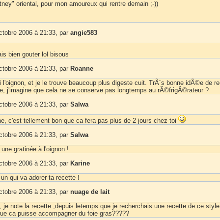
tney" oriental, pour mon amoureux qui rentre demain ;-))
ctobre 2006 à 21:33, par
angie583
is bien gouter lol bisous
ctobre 2006 à 21:33, par
Roanne
 l'oignon, et je le trouve beaucoup plus digeste cuit. TrÃ¨s bonne idÃ©e de re
tre, j'imagine que cela ne se conserve pas longtemps au rÃ©frigÃ©rateur ?
ctobre 2006 à 21:33, par
Salwa
ne, c'est tellement bon que ca fera pas plus de 2 jours chez toi
ctobre 2006 à 21:33, par
Salwa
 gratinée à l'oignon !
ctobre 2006 à 21:33, par
Karine
 un qui va adorer ta recette !
ctobre 2006 à 21:33, par
nuage de lait
 note la recette ,depuis letemps que je recherchais une recette de ce style
ue ca puisse accompagner du foie gras?????