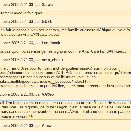
ctobre 2006 à 21:33, par
Salwa
aitement avec le foie gras
ctobre 2006 à 21:33, par
GUYL
 en fait je connais bien tes recettes, ma famille originaire d'Afrique du Nord fa
ne et c'est un vrai dÃ©lice....bisous
ctobre 2006 à 21:33, par
Len Janak
is pas qu'on puisse manger les oignons comme Ã§a. Ca a l'air dÃ©licieux.
ctobre 2006 à 21:33, par
omo_chakir
d merci ma chÃ¨re pour ton petit mot de soutien laissÃ© sur mon blog.
ussi j'adoooore les oignons caramÃ©lisÃ©s ainsi, chez nous on les prÃ©pare
ccompagner un bon couscous et d'ailleurs en voici le lien
hakir.canalblog.com/archives/d__couscous/index.html
vec les grillades c'est un pur dÃ©lice, merci pour ta recette et la superbe ph
ctobre 2006 à 21:33, par
VÃ©ro
i!! J'en fais souvent quand je sers un tajine, ou un plat Ã base de semoule 
 dÃ©lice! Les oignons, de toute faÃ§on, c'est la base de la cuisine! Ma bell
jamais dans sa cuisine avant de me connaÃ®tre, et elle ne comprenait pas po
©taient si fades!
ctobre 2006 à 21:33, par
Anna