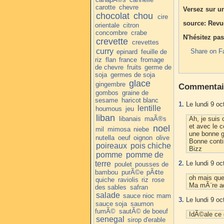
carotte
chevre
Versez sur un 
chocolat
chou
cire
source: Revue
orientale
citron
concombre
crabe
N'hésitez pas
crevette
crevettes
curry
Share on F
epinard
feuille de
riz
flan
france
fromage
de chevre
fruits
germe de
soja
germes de soja
glace
gingembre
Commentai
gombos
graine de
sesame
haricot blanc
1.
Le lundi 9 oc
lentille
houmous
jeu
liban
libanais
maÃ®s
Ah, je suis
et avec le 
noel
mil
mimosa
niebe
une bonne g
nutella
oeuf
oignon
olive
Bonne conti
poireaux
pois chiche
Bizz
pomme
pomme de
terre
2.
Le lundi 9 oc
poulet
pousses de
bambou
purÃ©e
pÃ¢te
oh mais que 
quiche
raviolis
riz
rose
Ma mÃ¨re ad
des sables
safran
salade
sauce nioc mam
3.
Le lundi 9 oc
sauce soja
saumon
fumÃ©
sautÃ© de boeuf
IdÃ©ale ce g
senegal
sirop d'erable