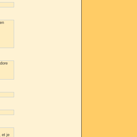
'en
adore
 et je