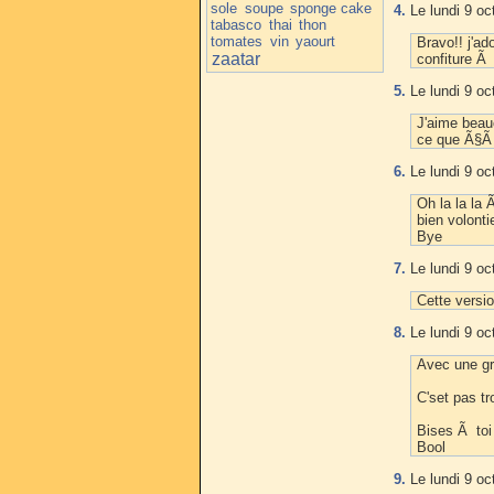
sole
soupe
sponge cake
4.
Le lundi 9 oc
tabasco
thai
thon
tomates
vin
yaourt
Bravo!! j'ad
zaatar
confiture Ã 
5.
Le lundi 9 oc
J'aime beau
ce que Ã§Ã
6.
Le lundi 9 oc
Oh la la la 
bien volonti
Bye
7.
Le lundi 9 oc
Cette versi
8.
Le lundi 9 oc
Avec une gri
C'set pas t
Bises Ã toi
Bool
9.
Le lundi 9 oc