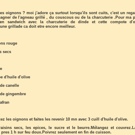
s oignons ? moi j'adore ça surtout lorsqu'ils sont cuits, c'est un regal
gner de l'agneau grillé , du couscous ou de la charcuterie .Pour ma pa
en sandwich avec la charcuterie de dinde et cette compote d'
ne grillade ca doit etre encore meilleur.
ons rouge
s secs
re
pe d'huile d'olive
 de canelle
é de gingembre
afran
ez les oignons et faites les revenir 10 mn avec 3 cuill d'huile d'olive.
raisins secs, les epices, le sucre et le beurre.Mélangez et couvrez.L
 pres 1 h sur feu doux.Poivrez seulement en fin de cuisson.