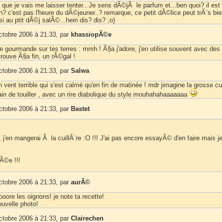
 que je vais me laisser tenter...Je sens dÃ©jÃ le parfum et...ben quoi? il est
? c'est pas l'heure du dÃ©jeuner..? remarque, ce petit dÃ©lice peut trÃ¨s bi
 au ptit dÃ©j salÃ©...hein dis? dis? ;o)
ctobre 2006 à 21:33, par
khassiopÃ©e
e gourmande sur tes terres : mmh ! Ã§a j'adore, j'en utilise souvent avec des
trouve Ã§a fin, un rÃ©gal !
ctobre 2006 à 21:33, par
Salwa
un vent terrible qui s'est calmé qu'en fin de matinée ! mdr jimagine la grosse cui
ain de touiller , avec un rire diabolique du style mouhahahaaaaaaa
ctobre 2006 à 21:33, par
Bastet
 j'en mangerai Ã la cuillÃ¨re :O !!! J'ai pas encore essayÃ© d'en faire mais j
Ã©e !!!
ctobre 2006 à 21:33, par
aurÃ©
oore les oignons! je note ta recette!
uvelle photo!
ctobre 2006 à 21:33, par
Clairechen