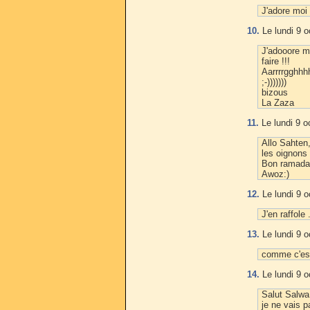
J'adore moi
10.
Le lundi 9 o
J'adooore m
faire !!!
Aarrrrgghhhh
;-)))))))
bizous
La Zaza
11.
Le lundi 9 o
Allo Sahten
les oignons 
Bon ramadan
Awoz:)
12.
Le lundi 9 o
J'en raffole
13.
Le lundi 9 o
comme c'est
14.
Le lundi 9 o
Salut Salwa
je ne vais p