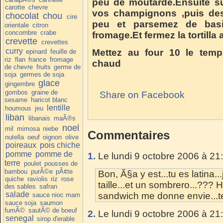
peu de moutarde.Ensuite sur
carotte
chevre
vos champignons ,puis des
chocolat
chou
cire
peu et parsemez de basil
orientale
citron
concombre
crabe
fromage.Et fermez la tortilla
crevette
crevettes
curry
Mettez au four 10 le temp
epinard
feuille de
riz
flan
france
fromage
chaud
de chevre
fruits
germe de
soja
germes de soja
glace
gingembre
gombos
graine de
Share on Facebook
sesame
haricot blanc
lentille
houmous
jeu
liban
libanais
maÃ®s
noel
mil
mimosa
niebe
Commentaires
nutella
oeuf
oignon
olive
poireaux
pois chiche
pomme
pomme de
1.
Le lundi 9 octobre 2006 à 21
terre
poulet
pousses de
bambou
purÃ©e
pÃ¢te
Bon, Ã§a y est...tu es latina.
quiche
raviolis
riz
rose
taille...et un sombrero...??? H
des sables
safran
salade
sandwich me donne envie...te
sauce nioc mam
sauce soja
saumon
fumÃ©
sautÃ© de boeuf
2.
Le lundi 9 octobre 2006 à 21
senegal
sirop d'erable