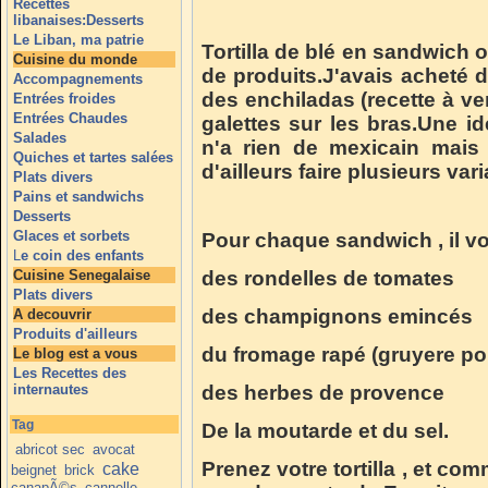
Recettes
libanaises:Desserts
Le Liban, ma patrie
Tortilla de b
lé en sandwich 
Cuisine du monde
de produits.J'avais acheté d
Accompagnements
des enchiladas (recette à veni
Entrées froides
Entrées Chaudes
galettes sur les bras.Une 
Salades
n'a rien de mexicain mais
Quiches et tartes salées
d'ailleurs faire plusieurs var
Plats divers
Pains et sandwichs
Desserts
Glaces et sorbets
Pour chaque sandwich , il vo
L
e coin des enfants
Cuisine Senegalaise
des rondelles de tomates
Plats divers
des champignons emincés
A decouvrir
Produits d'ailleurs
du fromage rapé (gruyere po
Le blog est a vous
Les Recettes des
internautes
des herbes de provence
Tag
De la moutarde et du sel.
abricot sec
avocat
Prenez votre tortilla , et 
cake
beignet
brick
canapÃ©s
cannelle