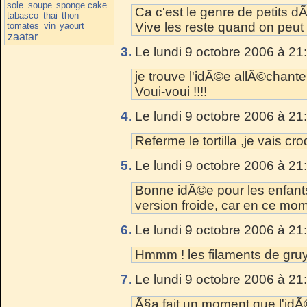
sole
soupe
sponge cake
Ca c'est le genre de petits dÃ
tabasco
thai
thon
Vive les reste quand on peut 
tomates
vin
yaourt
zaatar
3.
Le lundi 9 octobre 2006 à 21
je trouve l'idÃ©e allÃ©chante, 
Voui-voui !!!!
4.
Le lundi 9 octobre 2006 à 21
Referme le tortilla ,je vais cro
5.
Le lundi 9 octobre 2006 à 21
Bonne idÃ©e pour les enfants
version froide, car en ce mom
6.
Le lundi 9 octobre 2006 à 21
Hmmm ! les filaments de gruyÃ
7.
Le lundi 9 octobre 2006 à 21
Ã§a fait un moment que l'idÃ