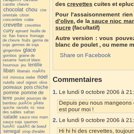
des
crevettes
cuites et eplu
carotte
chevre
chocolat
chou
cire
Pour l'assaisonnement rien
orientale
citron
concombre
crabe
d'olive
, de la
sauce nioc ma
crevette
crevettes
sucre
(facultatif)
curry
epinard
feuille de
riz
flan
france
fromage
Autre version : vous pouve
de chevre
fruits
germe de
blanc de poulet , ou meme m
soja
germes de soja
glace
gingembre
Share on Facebook
gombos
graine de
sesame
haricot blanc
lentille
houmous
jeu
liban
libanais
maÃ®s
noel
mil
mimosa
niebe
Commentaires
nutella
oeuf
oignon
olive
poireaux
pois chiche
1.
Le lundi 9 octobre 2006 à 21
pomme
pomme de
terre
poulet
pousses de
Depuis peu nous mangeons de
bambou
purÃ©e
pÃ¢te
quiche
raviolis
riz
rose
est pour moi !
des sables
safran
salade
sauce nioc mam
2.
Le lundi 9 octobre 2006 à 21
sauce soja
saumon
fumÃ©
sautÃ© de boeuf
Hi hi hi des crevettes, toujou
senegal
sirop d'erable