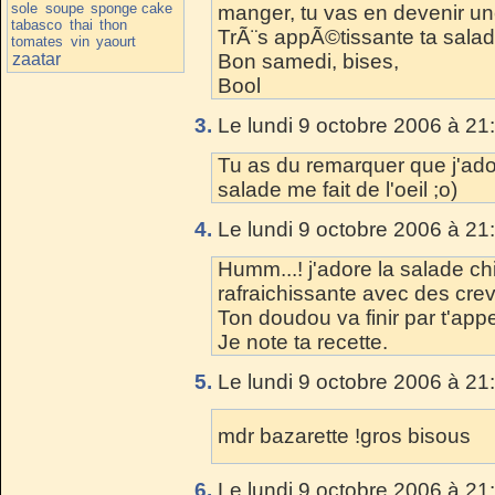
sole
soupe
sponge cake
manger, tu vas en devenir u
tabasco
thai
thon
TrÃ¨s appÃ©tissante ta salad
tomates
vin
yaourt
zaatar
Bon samedi, bises,
Bool
3.
Le lundi 9 octobre 2006 à 21
Tu as du remarquer que j'adoo
salade me fait de l'oeil ;o)
4.
Le lundi 9 octobre 2006 à 21
Humm...! j'adore la salade chi
rafraichissante avec des crev
Ton doudou va finir par t'app
Je note ta recette.
5.
Le lundi 9 octobre 2006 à 21
mdr bazarette !gros bisous
6.
Le lundi 9 octobre 2006 à 21