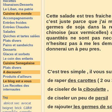
Recettes
libanaises:Desserts
Le Liban, ma patrie
Cuisine du monde
Cette salade est tres fraiche 
Accompagnements
c'est juste parce que j'ai
Entrées froides
germes de soja dans la re
Entrées Chaudes
Salades
chinoise (aux vermicelles) 
Quiches et tartes salées
quantités ne sont pas nec
Plats divers
n'hesitez pas à me les de
Pains et sandwichs
donnerai un à peu pres.
Desserts
Glaces et sorbets
L
e coin des enfants
Cuisine Senegalaise
Plats divers
C'est tres simple , il vous suf
A decouvrir
Produits d'ailleurs
de raper
des carottes
( 2 ou 
Le blog est a vous
Les Recettes des
de ciseler de la
ciboulette
,
internautes
de ciseler un peu de
persil
Tag
abricot sec
avocat
de rajouter
les germes de so
cake
beignet
brick
canapÃ©s
cannelle