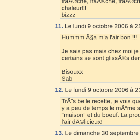
fraÃ®che, fraÃ®che, fraÃ®che
chaleur!!!
bizzz
11.
Le lundi 9 octobre 2006 à 2
Hummm Ã§a m'a l'air bon !!!
Je sais pas mais chez moi je n
certains se sont glissÃ©s derr
Bisouxx
Sab
12.
Le lundi 9 octobre 2006 à 2
TrÃ¨s belle recette, je vois que
y a peu de temps le mÃªme s
"maison" et du boeuf. La pro
l'air dÃ©licieux!
13.
Le dimanche 30 septembre 