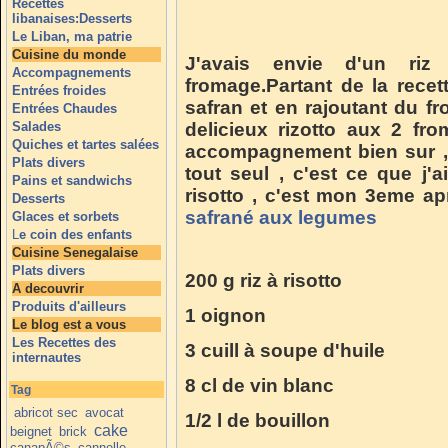
Recettes
libanaises:Desserts
Le Liban, ma patrie
Cuisine du monde
J'avais envie d'un riz
Accompagnements
fromage.Partant de la recet
Entrées froides
safran et en rajoutant du f
Entrées Chaudes
Salades
delicieux rizotto aux 2 fr
Quiches et tartes salées
accompagnement bien sur ,
Plats divers
tout seul , c'est ce que j'
Pains et sandwichs
risotto , c'est mon 3eme a
Desserts
safrané aux legumes
Glaces et sorbets
L
e coin des enfants
Cuisine Senegalaise
Plats divers
200 g riz à risotto
A decouvrir
Produits d'ailleurs
1 oignon
Le blog est a vous
Les Recettes des
3 cuill à soupe d'huile
internautes
8 cl de vin blanc
Tag
abricot sec
avocat
1/2 l de bouillon
cake
beignet
brick
canapÃ©s
cannelle