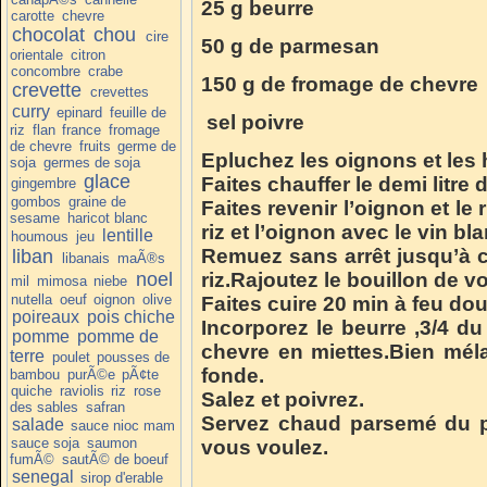
25 g beurre
carotte
chevre
chocolat
chou
cire
50 g de parmesan
orientale
citron
concombre
crabe
150 g de fromage de chevre
crevette
crevettes
curry
epinard
feuille de
sel poivre
riz
flan
france
fromage
de chevre
fruits
germe de
Epluchez les oignons et les
soja
germes de soja
glace
Faites chauffer le demi litre 
gingembre
gombos
graine de
Faites revenir l’oignon et le 
sesame
haricot blanc
riz et l’oignon avec le vin bla
lentille
houmous
jeu
Remuez sans arrêt jusqu’à c
liban
libanais
maÃ®s
noel
riz.Rajoutez le bouillon de vol
mil
mimosa
niebe
nutella
oeuf
oignon
olive
Faites cuire 20 min à feu do
poireaux
pois chiche
Incorporez le beurre ,3/4 d
pomme
pomme de
chevre en miettes.Bien mél
terre
poulet
pousses de
fonde.
bambou
purÃ©e
pÃ¢te
quiche
raviolis
riz
rose
Salez et poivrez.
des sables
safran
Servez chaud parsemé du pa
salade
sauce nioc mam
sauce soja
saumon
vous voulez.
fumÃ©
sautÃ© de boeuf
senegal
sirop d'erable