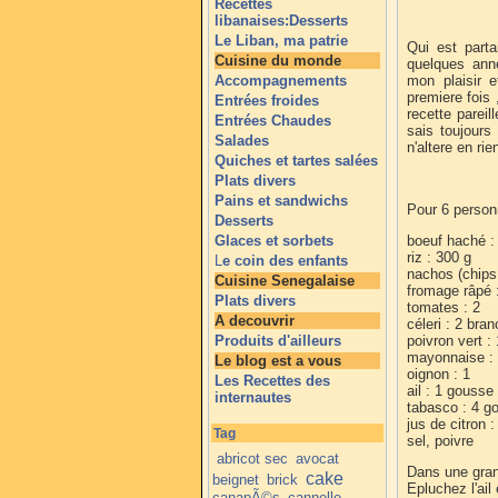
Recettes
libanaises:Desserts
Le Liban, ma patrie
Qui est parta
Cuisine du monde
quelques ann
Accompagnements
mon plaisir e
premiere fois
Entrées froides
recette pareil
Entrées Chaudes
sais toujours
Salades
n'altere en rie
Quiches et tartes salées
Plats divers
Pains et sandwichs
Pour 6 perso
Desserts
Glaces et sorbets
boeuf haché :
riz : 300 g
L
e coin des enfants
nachos (chips
Cuisine Senegalaise
fromage râpé 
Plats divers
tomates : 2
A decouvrir
céleri : 2 bra
Produits d'ailleurs
poivron vert :
mayonnaise :
Le blog est a vous
oignon : 1
Les Recettes des
ail : 1 gousse
internautes
tabasco : 4 g
jus de citron :
Tag
sel, poivre
abricot sec
avocat
Dans une grand
cake
beignet
brick
Epluchez l'ail
canapÃ©s
cannelle