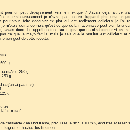
nt pour un petit depaysement vers le mexique ? J'avais deja fait ce plat
ées et malheureusement je n'avais pas encore d'appareil photo numerique
t pour vous faire decouvrir ce plat qui est reellement delicieux je l'ai re
 , je m'etais demandé mais qu'est ce que de la mayonnaise peut bien faire d
le, j'avais donc des appréhensions sur le gout que ca allait donner.Et en fait
 pas ce que la mayo fait là, mais je sais que le resultat est délicieux et
n le bon gout de cette recette.
nnes
 500 g
 au maïs) : 250 g
: 250 g
nches(j'en ai pas mis)
 1
 125 g
outtes
 1/2 c. à café
e casserole d'eau bouillante, précuisez le riz 5 à 10 min, égouttez et réserve
 et l'oignon et hachez-les finement.