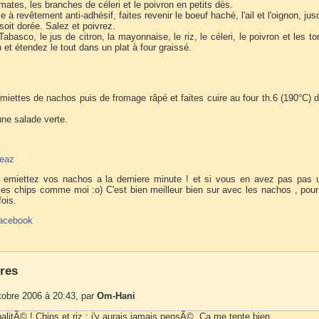
ates, les branches de céleri et le poivron en petits dès.
 à revêtement anti-adhésif, faites revenir le boeuf haché, l'ail et l'oignon, jus
soit dorée. Salez et poivrez.
Tabasco, le jus de citron, la mayonnaise, le riz, le céleri, le poivron et les t
et étendez le tout dans un plat à four graissé.
miettes de nachos puis de fromage râpé et faites cuire au four th.6 (190°C) 
ne salade verte.
neaz
 emiettez vos nachos a la derniere minute ! et si vous en avez pas pas u
s chips comme moi :o) C'est bien meilleur bien sur avec les nachos , pour 
fois.
acebook
res
tobre 2006 à 20:43, par
Om-Hani
nalitÃ© ! Chips et riz : j'y aurais jamais pensÃ©. Ca me tente bien...