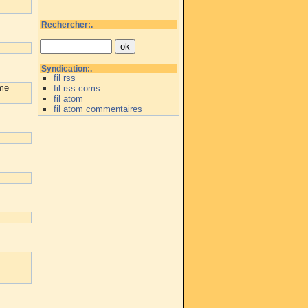
Rechercher:.
Syndication:.
fil rss
 me
fil rss coms
fil atom
fil atom commentaires