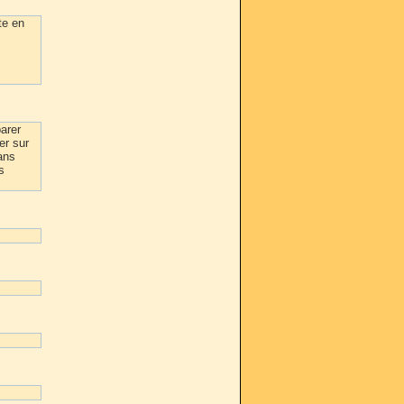
te en
parer
er sur
ans
s