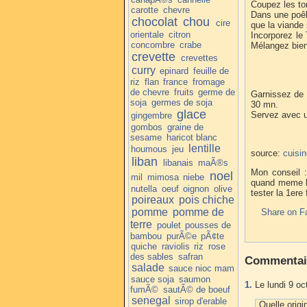
Coupez les tom
carotte
chevre
Dans une poêle
chocolat
chou
cire
que la viande 
orientale
citron
Incorporez le 
concombre
crabe
Mélangez bien 
crevette
crevettes
curry
epinard
feuille de
riz
flan
france
fromage
de chevre
fruits
germe de
Garnissez de 
soja
germes de soja
30 mn.
glace
Servez avec u
gingembre
gombos
graine de
sesame
haricot blanc
lentille
houmous
jeu
source:
cuisi
liban
libanais
maÃ®s
Mon conseil :
noel
mil
mimosa
niebe
quand meme le
nutella
oeuf
oignon
olive
tester la 1ere 
poireaux
pois chiche
pomme
pomme de
Share on F
terre
poulet
pousses de
bambou
purÃ©e
pÃ¢te
quiche
raviolis
riz
rose
des sables
safran
Commentai
salade
sauce nioc mam
sauce soja
saumon
1.
Le lundi 9 oc
fumÃ©
sautÃ© de boeuf
senegal
sirop d'erable
Quelle origi