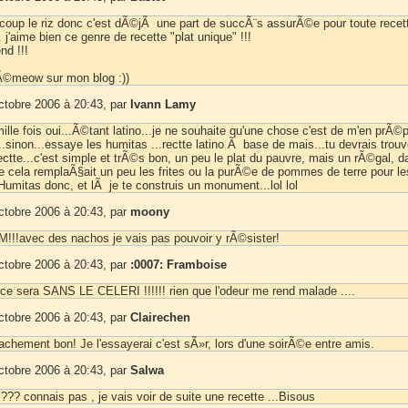
coup le riz donc c'est dÃ©jÃ une part de succÃ¨s assurÃ©e pour toute recet
j'aime bien ce genre de recette "plat unique" !!!
d !!!
nÃ©meow sur mon blog :))
ctobre 2006 à 20:43, par
Ivann Lamy
.mille fois oui...Ã©tant latino...je ne souhaite qu'une chose c'est de m'en prÃ©
..sinon...essaye les humitas ...rectte latino Ã base de mais...tu devrais trouv
rectte...c'est simple et trÃ©s bon, un peu le plat du pauvre, mais un rÃ©gal, d
 cela remplaÃ§ait un peu les frites ou la purÃ©e de pommes de terre pour le
Humitas donc, et lÃ je te construis un monument...lol lol
ctobre 2006 à 20:43, par
moony
!avec des nachos je vais pas pouvoir y rÃ©sister!
ctobre 2006 à 20:43, par
:0007: Framboise
 ce sera SANS LE CELERI !!!!!! rien que l'odeur me rend malade ....
ctobre 2006 à 20:43, par
Clairechen
vachement bon! Je l'essayerai c'est sÃ»r, lors d'une soirÃ©e entre amis.
ctobre 2006 à 20:43, par
Salwa
??? connais pas , je vais voir de suite une recette ...Bisous