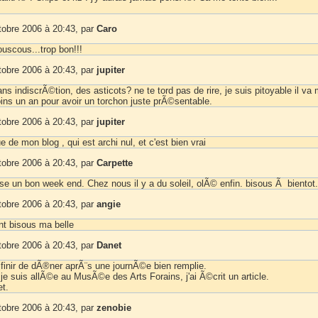
tobre 2006 à 20:43, par
Caro
ouscous...trop bon!!!
tobre 2006 à 20:43, par
jupiter
ans indiscrÃ©tion, des asticots? ne te tord pas de rire, je suis pitoyable il va
oins un an pour avoir un torchon juste prÃ©sentable.
tobre 2006 à 20:43, par
jupiter
de mon blog , qui est archi nul, et c'est bien vrai
tobre 2006 à 20:43, par
Carpette
se un bon week end. Chez nous il y a du soleil, olÃ© enfin. bisous Ã bientot.
tobre 2006 à 20:43, par
angie
t bisous ma belle
tobre 2006 à 20:43, par
Danet
 finir de dÃ®ner aprÃ¨s une journÃ©e bien remplie.
 je suis allÃ©e au MusÃ©e des Arts Forains, j'ai Ã©crit un article.
t.
tobre 2006 à 20:43, par
zenobie