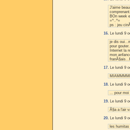
J'aime beau
comprenant. 
BOn week en
=^..^=
ps : jeu ci
16.
Le lundi 9 o
je dis oui..
pour gouter.
Internet la 
mon anfance
franÃ§ais...
17.
Le lundi 9 o
MIAMMMMM!!
18.
Le lundi 9 o
... pour moi
19.
Le lundi 9 o
Ã§a a l'air 
20.
Le lundi 9 o
les humitas 