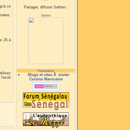
qu'à ce
Partager, diffuser Sahten :
omates.
Sahten
de 25 à
Partenaires
tilisez
Blogs et sites Ã visiter
l'avoir
Cuisine Marocaine