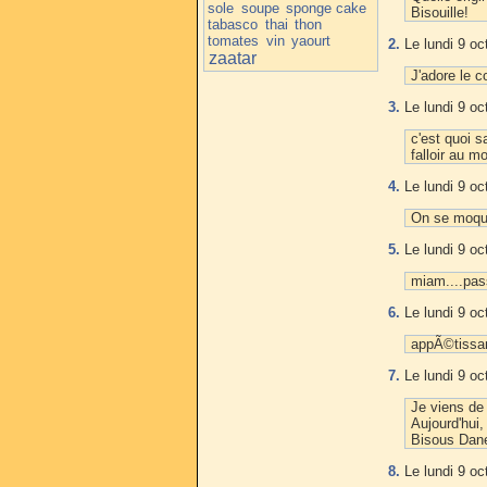
sole
soupe
sponge cake
Bisouille!
tabasco
thai
thon
tomates
vin
yaourt
2.
Le lundi 9 oc
zaatar
J'adore le c
3.
Le lundi 9 oc
c'est quoi s
falloir au m
4.
Le lundi 9 oc
On se moque 
5.
Le lundi 9 oc
miam....pas
6.
Le lundi 9 oc
appÃ©tissan
7.
Le lundi 9 oc
Je viens de
Aujourd'hui,
Bisous Dane
8.
Le lundi 9 oc