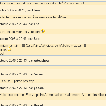
 dans mon carnet de recettes pour grande tablÃ©e de sportifs!
tobre 2006 à 20:43, par
Clem
tente! mais moi aussi Ã§a sera sans le cÃ©leri!!!
ctobre 2006 à 20:43, par
line
is miam miam tu veux dire
ctobre 2006 à 20:43, par
Bool
am j'ai faim !!!!! Ca a l'air dÃ©licieux ce hÃ¢chis mexicain !!
iiiiiba
ool
ctobre 2006 à 20:43, par
Arteashow
ctobre 2006 à 20:43, par
Salwa
mis aussi , j'aime pas trop
ctobre 2006 à 20:43, par
poesie
viale cette recette. Elle va plaire Ã mes ados...mais moins Ã mes tits kilos 
ctobre 2006 à 20:43, par
Bastet