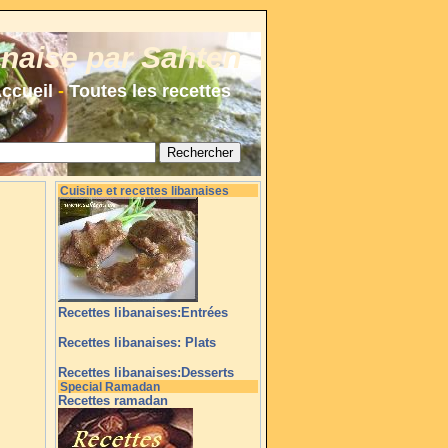
anaise par Sahten
ccueil
-
Toutes les recettes
Cuisine et recettes libanaises
Recettes libanaises:Entrées
Recettes libanaises: Plats
Recettes libanaises:Desserts
Special Ramadan
Recettes ramadan