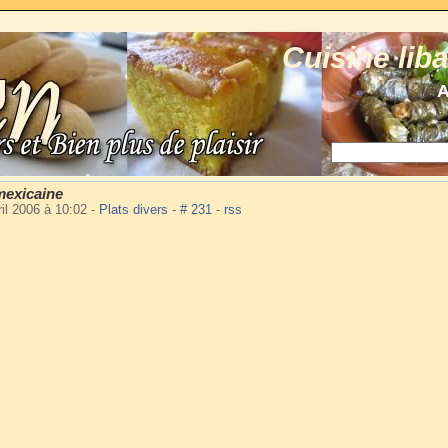
Cuisine lib
A
mexicaine
ril 2006 à 10:02
-
Plats divers
-
# 231
-
rss