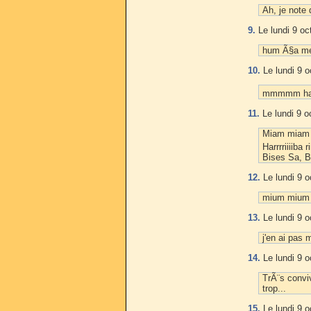
Ah, je note
9.
Le lundi 9 oc
hum Ã§a me 
10.
Le lundi 9 o
mmmmm hach
11.
Le lundi 9 o
Miam miam mi
Harrrriiiiba ri
Bises Sa, B
12.
Le lundi 9 o
mium mium
13.
Le lundi 9 o
j'en ai pas 
14.
Le lundi 9 o
TrÃ¨s convi
trop...
15.
Le lundi 9 o