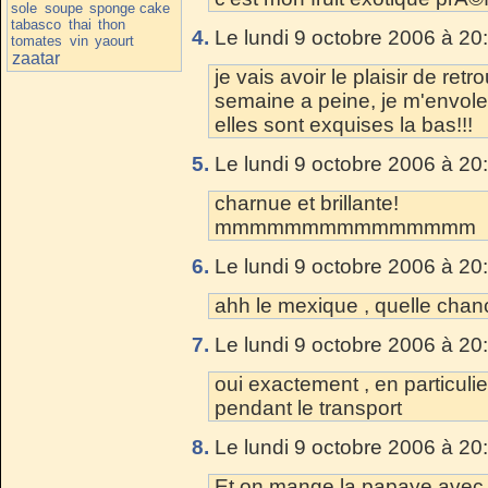
sole
soupe
sponge cake
tabasco
thai
thon
4.
Le lundi 9 octobre 2006 à 20
tomates
vin
yaourt
zaatar
je vais avoir le plaisir de retr
semaine a peine, je m'envole
elles sont exquises la bas!!!
5.
Le lundi 9 octobre 2006 à 20
charnue et brillante!
mmmmmmmmmmmmmmm
6.
Le lundi 9 octobre 2006 à 20
ahh le mexique , quelle chanc
7.
Le lundi 9 octobre 2006 à 20
oui exactement , en particulie
pendant le transport
8.
Le lundi 9 octobre 2006 à 20
Et on mange la papaye avec u