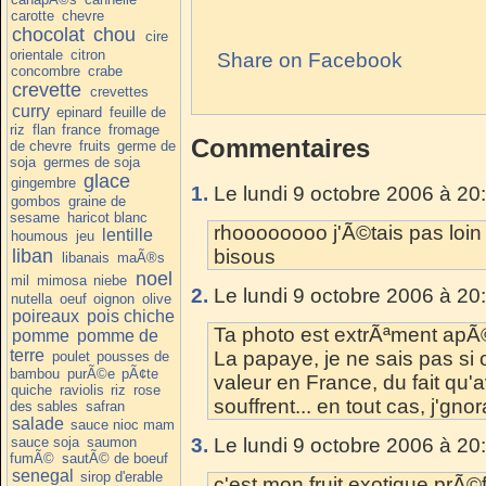
carotte
chevre
chocolat
chou
cire
orientale
citron
Share on Facebook
concombre
crabe
crevette
crevettes
curry
epinard
feuille de
riz
flan
france
fromage
Commentaires
de chevre
fruits
germe de
soja
germes de soja
glace
gingembre
1.
Le lundi 9 octobre 2006 à 20
gombos
graine de
sesame
haricot blanc
rhoooooooo j'Ã©tais pas loin 
lentille
houmous
jeu
liban
bisous
libanais
maÃ®s
noel
mil
mimosa
niebe
2.
Le lundi 9 octobre 2006 à 20
nutella
oeuf
oignon
olive
poireaux
pois chiche
Ta photo est extrÃªment apÃ©
pomme
pomme de
terre
La papaye, je ne sais pas si 
poulet
pousses de
bambou
purÃ©e
pÃ¢te
valeur en France, du fait qu'a
quiche
raviolis
riz
rose
souffrent... en tout cas, j'gnor
des sables
safran
salade
sauce nioc mam
sauce soja
saumon
3.
Le lundi 9 octobre 2006 à 20
fumÃ©
sautÃ© de boeuf
senegal
sirop d'erable
c'est mon fruit exotique prÃ©