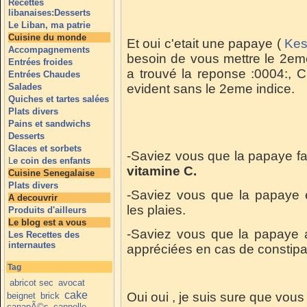
Recettes
libanaises:Desserts
Le Liban, ma patrie
Cuisine du monde
Et oui c'etait une papaye (
Kes
Accompagnements
besoin de vous mettre le 2e
Entrées froides
a trouvé la reponse :0004:, C
Entrées Chaudes
Salades
evident sans le 2eme indice.
Quiches et tartes salées
Plats divers
Pains et sandwichs
Desserts
Glaces et sorbets
-Saviez vous que la papaye fait
L
e coin des enfants
vitamine C.
Cuisine Senegalaise
Plats divers
-Saviez vous que la papaye est
A decouvrir
les plaies.
Produits d'ailleurs
Le blog est a vous
-Saviez vous que la papaye a
Les Recettes des
internautes
appréciées en cas de constipa
Tag
abricot sec
avocat
cake
Oui oui , je suis sure que vous
beignet
brick
canapÃ©s
cannelle