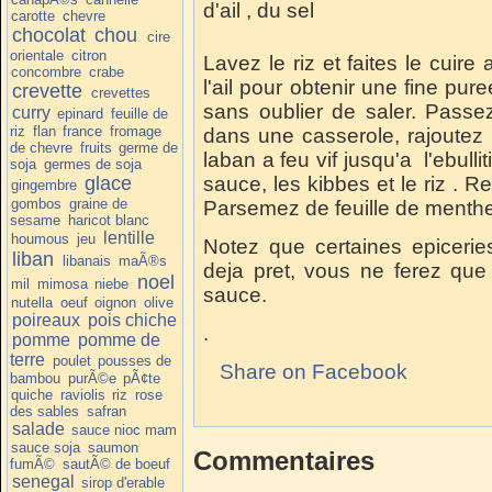
d'ail , du sel
carotte
chevre
chocolat
chou
cire
orientale
citron
Lavez le riz et faites le cuire
concombre
crabe
l'ail pour obtenir une fine pure
crevette
crevettes
sans oublier de saler. Passe
curry
epinard
feuille de
riz
flan
france
fromage
dans une casserole, rajoutez l
de chevre
fruits
germe de
laban a feu vif jusqu'a l'ebulli
soja
germes de soja
glace
sauce, les kibbes et le riz . R
gingembre
gombos
graine de
Parsemez de feuille de menthe
sesame
haricot blanc
lentille
houmous
jeu
Notez que certaines epiceri
liban
libanais
maÃ®s
deja pret, vous ne ferez que 
noel
mil
mimosa
niebe
sauce.
nutella
oeuf
oignon
olive
poireaux
pois chiche
.
pomme
pomme de
terre
poulet
pousses de
Share on Facebook
bambou
purÃ©e
pÃ¢te
quiche
raviolis
riz
rose
des sables
safran
salade
sauce nioc mam
sauce soja
saumon
Commentaires
fumÃ©
sautÃ© de boeuf
senegal
sirop d'erable