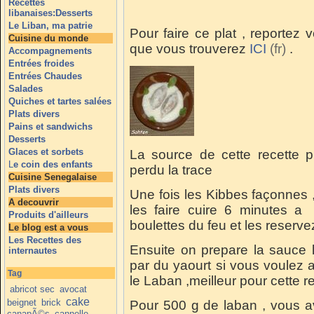
Recettes
libanaises:Desserts
Le Liban, ma patrie
Pour faire ce plat , reportez
Cuisine du monde
que vous trouverez
ICI
.
Accompagnements
Entrées froides
Entrées Chaudes
Salades
Quiches et tartes salées
Plats divers
Pains et sandwichs
Desserts
Glaces et sorbets
La source de cette recette pro
L
e coin des enfants
perdu la trace
Cuisine Senegalaise
Plats divers
Une fois les Kibbes façonnes , au
A decouvrir
les faire cuire 6 minutes a 
Produits d'ailleurs
boulettes du feu et les reserve
Le blog est a vous
Les Recettes des
Ensuite on prepare la sauce
internautes
par du yaourt si vous voulez al
Tag
le Laban ,meilleur pour cette re
abricot sec
avocat
cake
beignet
brick
Pour 500 g de laban , vous a
canapÃ©s
cannelle