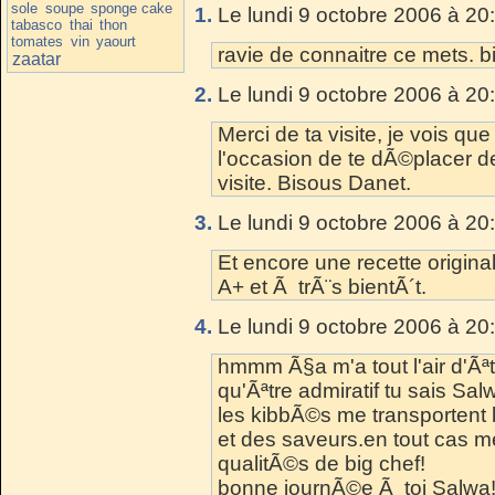
sole
soupe
sponge cake
1.
Le lundi 9 octobre 2006 à 20
tabasco
thai
thon
tomates
vin
yaourt
ravie de connaitre ce mets. b
zaatar
2.
Le lundi 9 octobre 2006 à 20
Merci de ta visite, je vois qu
l'occasion de te dÃ©placer d
visite. Bisous Danet.
3.
Le lundi 9 octobre 2006 à 20
Et encore une recette original
A+ et Ã trÃ¨s bientÃ´t.
4.
Le lundi 9 octobre 2006 à 20
hmmm Ã§a m'a tout l'air d'Ãªt
qu'Ãªtre admiratif tu sais Sa
les kibbÃ©s me transportent 
et des saveurs.en tout cas me
qualitÃ©s de big chef!
bonne journÃ©e Ã toi Salwa