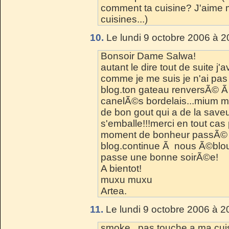
comment ta cuisine? J'aime m
cuisines...)
10.
Le lundi 9 octobre 2006 à 2
Bonsoir Dame Salwa!
autant le dire tout de suite 
comme je me suis je n'ai pas 
blog.ton gateau renversÃ© Ã
canelÃ©s bordelais...mium mi
de bon gout qui a de la save
s'emballe!!!merci en tout cas
moment de bonheur passÃ© 
blog.continue Ã nous Ã©blou
passe une bonne soirÃ©e!
A bientot!
muxu muxu
Artea.
11.
Le lundi 9 octobre 2006 à 2
smoke , pas touche a ma cuis