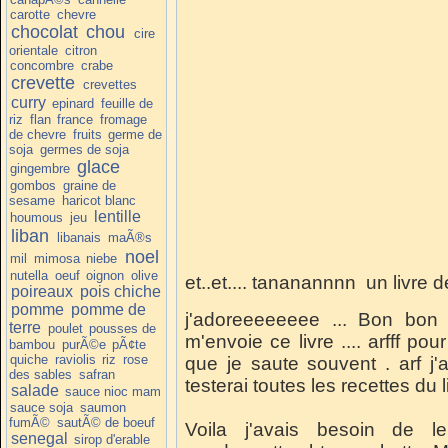
carotte
chevre
chocolat
chou
cire
orientale
citron
concombre
crabe
crevette
crevettes
curry
epinard
feuille de
riz
flan
france
fromage
de chevre
fruits
germe de
soja
germes de soja
glace
gingembre
gombos
graine de
sesame
haricot blanc
lentille
houmous
jeu
liban
libanais
maÃ®s
noel
mil
mimosa
niebe
nutella
oeuf
oignon
olive
et..et.... tananannnn un livre d
poireaux
pois chiche
pomme
pomme de
j'adoreeeeeeee ... Bon bon 
terre
poulet
pousses de
m'envoie ce livre .... arfff po
bambou
purÃ©e
pÃ¢te
quiche
raviolis
riz
rose
que je saute souvent . arf j'
des sables
safran
testerai toutes les recettes du l
salade
sauce nioc mam
sauce soja
saumon
fumÃ©
sautÃ© de boeuf
Voila j'avais besoin de le 
senegal
sirop d'erable