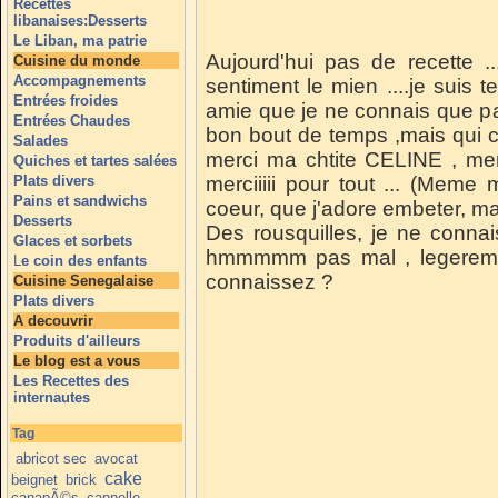
Recettes
libanaises:Desserts
Le Liban, ma patrie
Aujourd'hui pas de recette 
Cuisine du monde
Accompagnements
sentiment le mien ....je suis 
Entrées froides
amie que je ne connais que pa
Entrées Chaudes
bon bout de temps ,mais qui 
Salades
merci ma chtite CELINE , merciiii
Quiches et tartes salées
Plats divers
merciiiii pour tout ... (M
Pains et sandwichs
coeur, que j'adore embeter, mai
Desserts
Des rousquilles, je ne connais
Glaces et sorbets
hmmmmm pas mal , legerement
L
e coin des enfants
connaissez ?
Cuisine Senegalaise
Plats divers
A decouvrir
Produits d'ailleurs
Le blog est a vous
Les Recettes des
internautes
Tag
abricot sec
avocat
cake
beignet
brick
canapÃ©s
cannelle