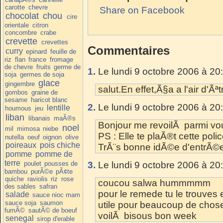
carotte
chevre
Share on Facebook
chocolat
chou
cire
orientale
citron
concombre
crabe
crevette
crevettes
Commentaires
curry
epinard
feuille de
riz
flan
france
fromage
de chevre
fruits
germe de
1.
Le lundi 9 octobre 2006 à 20
soja
germes de soja
glace
gingembre
salut.En effet,Ã§a a l'air d'Ã
gombos
graine de
sesame
haricot blanc
2.
Le lundi 9 octobre 2006 à 20
lentille
houmous
jeu
liban
libanais
maÃ®s
Bonjour me revoilÃ parmi vo
noel
mil
mimosa
niebe
PS : Elle te plaÃ®t cette poli
nutella
oeuf
oignon
olive
poireaux
pois chiche
TrÃ¨s bonne idÃ©e d'entrÃ©e
pomme
pomme de
terre
poulet
pousses de
3.
Le lundi 9 octobre 2006 à 20
bambou
purÃ©e
pÃ¢te
quiche
raviolis
riz
rose
coucou salwa hummmmm
des sables
safran
pour le remede tu le trouves e
salade
sauce nioc mam
sauce soja
saumon
utile pour beaucoup de chos
fumÃ©
sautÃ© de boeuf
voilÃ bisous bon week
senegal
sirop d'erable