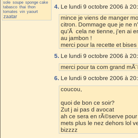
sole
soupe
sponge cake
4.
Le lundi 9 octobre 2006 à 20
tabasco
thai
thon
tomates
vin
yaourt
zaatar
mince je viens de manger m
citron. Dommage que je ne n'a
qu'Ã cela ne tienne, j'en ai e
au jambon !
merci pour la recette et bises
5.
Le lundi 9 octobre 2006 à 20
merci pour ta com grand mÃ¨
6.
Le lundi 9 octobre 2006 à 20
coucou,
quoi de bon ce soir?
Zut j ai pas d avocat
ah ce sera en rÃ©serve pour 
mets plus le nez dehors lol v
bizzzz