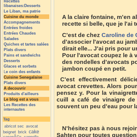
Recettes
libanaises:Desserts
Le Liban, ma patrie
A la claire fontaine, m'en a
Cuisine du monde
Accompagnements
recette si belle, que je l'a
Entrées froides
Entrées Chaudes
C'est de chez
Caroline de 
Salades
d'associer l'avocat au ja
Quiches et tartes salées
dirait elle... J'ai pris pou
Plats divers
Pour l'avocat coupez le à vo
Pains et sandwichs
Desserts
des rondelles d'avocats po
Glaces et sorbets
jambon coupé en petit.
L
e coin des enfants
Cuisine Senegalaise
C'est effectivement délic
Plats divers
avocat crevettes. Alors pour
A decouvrir
pensez y. Pour la vinaigrett
Produits d'ailleurs
cuill a café de vinaigre de 
Le blog est a vous
Les Recettes des
souvent un peu d'eau pour la
internautes
Tag
abricot sec
avocat
N'hésitez pas à nous rejoi
cake
beignet
brick
Sahten pour toutes question
canapÃ©s
cannelle