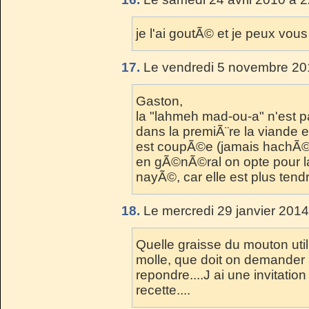
je l'ai goutÃ© et je peux vous
17.
Le vendredi 5 novembre 20
Gaston,
la "lahmeh mad-ou-a" n'est p
dans la premiÃ¨re la viande e
est coupÃ©e (jamais hachÃ©e
en gÃ©nÃ©ral on opte pour l
nayÃ©, car elle est plus tend
18.
Le mercredi 29 janvier 2014
Quelle graisse du mouton utili
molle, que doit on demander
repondre....J ai une invitation
recette....