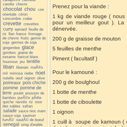
carotte
chevre
Prenez pour la viande :
chocolat
chou
cire
orientale
citron
1 kg de viande rouge ( nous
concombre
crabe
pour un meilleur gout ). La 
crevette
crevettes
dénervée.
curry
epinard
feuille de
riz
flan
france
fromage
200 g de graisse de mouton
de chevre
fruits
germe de
soja
germes de soja
glace
gingembre
5 feuilles de menthe
gombos
graine de
sesame
haricot blanc
Piment ( facultatif )
lentille
houmous
jeu
liban
libanais
maÃ®s
Pour le kamouné :
noel
mil
mimosa
niebe
nutella
oeuf
oignon
olive
200 g de boulghoul
poireaux
pois chiche
pomme
pomme de
1 botte de menthe
terre
poulet
pousses de
bambou
purÃ©e
pÃ¢te
1 botte de ciboulette
quiche
raviolis
riz
rose
des sables
safran
salade
sauce nioc mam
1 oignon
sauce soja
saumon
fumÃ©
sautÃ© de boeuf
1 cuill à soupe de kamoun (
senegal
sirop d'erable