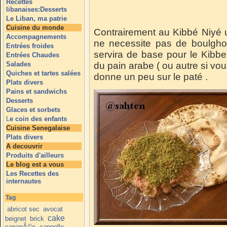
Recettes
libanaises:Desserts
Le Liban, ma patrie
Cuisine du monde
Contrairement au Kibbé Niyé 
Accompagnements
ne necessite pas de boulghou
Entrées froides
servira de base pour le Kibb
Entrées Chaudes
Salades
du pain arabe ( ou autre si vou
Quiches et tartes salées
donne un peu sur le paté .
Plats divers
Pains et sandwichs
Desserts
Glaces et sorbets
L
e coin des enfants
Cuisine Senegalaise
Plats divers
A decouvrir
Produits d'ailleurs
Le blog est a vous
Les Recettes des
internautes
Tag
abricot sec
avocat
cake
beignet
brick
canapÃ©s
cannelle