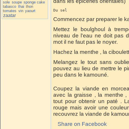
dans les epiceries orientales)
sole
soupe
sponge cake
tabasco
thai
thon
Du sel
tomates
vin
yaourt
zaatar
Commencez par preparer le k
Mettez le boulghoul à trem
niveau de l'eau ne doit pas 
mot il ne faut pas le noyer.
Hachez la menthe , la ciboulett
Melangez le tout sans oubli
pouvez au lieu de mettre le p
peu dans le kamouné.
Coupez la viande en morceau
avec la graisse , la menthe ,
tout pour obtenir un paté . 
rouge mais avoir une couleur
recouvrez la viande de kamoun
Share on Facebook