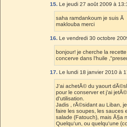
15.
Le jeudi 27 août 2009 à 13:
saha ramdankoum je suis Ã la
maklouba merci
16.
Le vendredi 30 octobre 200
bonjour! je cherche la recett
concerve dans l'huile ,"pres
17.
Le lundi 18 janvier 2010 à 
J'ai achetÃ© du yaourt dÃ©sh
pour le conserver et j'ai jetÃ
d'utilisation.
Jadis , rÃ©sidant au Liban, je
faire les soupes, les sauces
salade (Fatouch), mais Ã§a 
Quelqu'un, ou quelqu'une (co