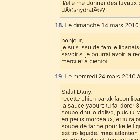
il/elle me donner des tuyaux
dÃ©shydratÃ©?
18.
Le dimanche 14 mars 2010 
bonjour,
je suis issu de famile libana
savoir si je pourrai avoir la r
merci et a bientot
19.
Le mercredi 24 mars 2010 à
Salut Dany,
recette chich barak facon li
la sauce yaourt: tu fai dorer 
soupe dhuile dolive, puis tu 
en petits morceaux, et tu raj
soupe de farine pour ke le liq
est tro liquide. mais attentio
liquide bouille et devient vis