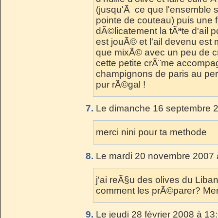
(jusqu'Ã ce que l'ensemble s
pointe de couteau) puis une f
dÃ©licatement la tÃªte d'ail po
est jouÃ© et l'ail devenu est
que mixÃ© avec un peu de cr
cette petite crÃ¨me accomp
champignons de paris au per
pur rÃ©gal !
7.
Le dimanche 16 septembre 2
merci nini pour ta methode
8.
Le mardi 20 novembre 2007 
j'ai reÃ§u des olives du Liban
comment les prÃ©parer? Mer
9.
Le jeudi 28 février 2008 à 13