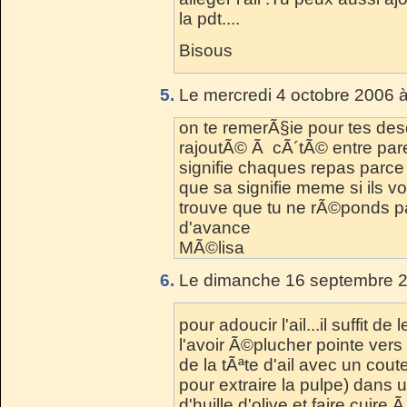
la pdt....
Bisous
5.
Le mercredi 4 octobre 2006 à
on te remerÃ§ie pour tes desc
rajoutÃ© Ã cÃ´tÃ© entre par
signifie chaques repas parce 
que sa signifie meme si ils v
trouve que tu ne rÃ©ponds 
d'avance
MÃ©lisa
6.
Le dimanche 16 septembre 2
pour adoucir l'ail...il suffit de 
l'avoir Ã©plucher pointe vers
de la tÃªte d'ail avec un cout
pour extraire la pulpe) dans un
d'huille d'olive et faire cui