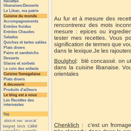
Recettes
libanaises:Desserts
Le Liban, ma patrie
Cuisine du monde
Au fur et à mesure des recett
Accompagnements
rencontrerez des mots inconn
Entrées froides
mesure : epices ou ingredien
Entrées Chaudes
Salades
tester mes recettes. Vous 
Quiches et tartes salées
signification de termes que vous
Plats divers
dans le lexique.Je les rajouter
Pains et sandwichs
Desserts
Boulghol
:
blé concassé. on uti
Glaces et sorbets
dans la cuisine libanaise. Vo
L
e coin des enfants
orientales
Cuisine Senegalaise
Plats divers
A decouvrir
Produits d'ailleurs
Le blog est a vous
Les Recettes des
internautes
Tag
abricot sec
avocat
Chenklich
: c'est un fromage
cake
beignet
brick
canapÃ©s
cannelle