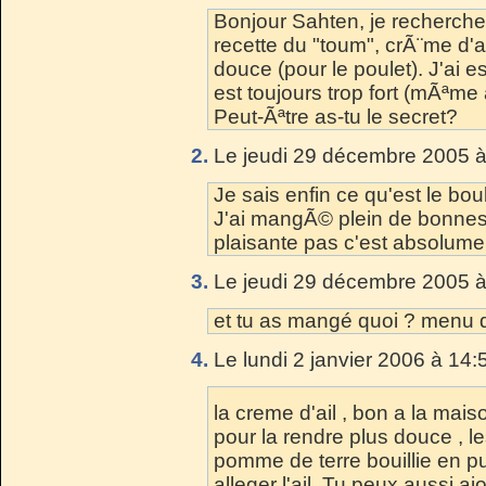
Bonjour Sahten, je recherc
recette du "toum", crÃ¨me d'ai
douce (pour le poulet). J'ai e
est toujours trop fort (mÃªme 
Peut-Ãªtre as-tu le secret?
2.
Le jeudi 29 décembre 2005 à
Je sais enfin ce qu'est le bou
J'ai mangÃ© plein de bonnes 
plaisante pas c'est absolumen
3.
Le jeudi 29 décembre 2005 à
et tu as mangé quoi ? menu de
4.
Le lundi 2 janvier 2006 à 14:
la creme d'ail , bon a la mais
pour la rendre plus douce , le
pomme de terre bouillie en p
alleger l'ail .Tu peux aussi a