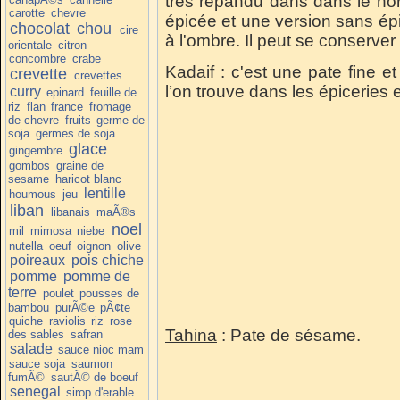
très répandu dans dans le nor
carotte
chevre
épicée et une version sans épi
chocolat
chou
cire
à l'ombre. Il peut se conserver
orientale
citron
concombre
crabe
Kadaif
: c'est une pate fine e
crevette
crevettes
l’on trouve dans les épiceries 
curry
epinard
feuille de
riz
flan
france
fromage
de chevre
fruits
germe de
soja
germes de soja
glace
gingembre
gombos
graine de
sesame
haricot blanc
lentille
houmous
jeu
liban
libanais
maÃ®s
noel
mil
mimosa
niebe
nutella
oeuf
oignon
olive
poireaux
pois chiche
pomme
pomme de
terre
poulet
pousses de
bambou
purÃ©e
pÃ¢te
quiche
raviolis
riz
rose
Tahina
: Pate de sésame.
des sables
safran
salade
sauce nioc mam
sauce soja
saumon
fumÃ©
sautÃ© de boeuf
senegal
sirop d'erable