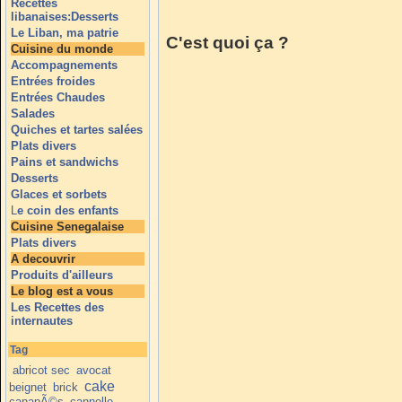
Recettes
libanaises:Desserts
Le Liban, ma patrie
C'est quoi ça ?
Cuisine du monde
Accompagnements
Entrées froides
Entrées Chaudes
Salades
Quiches et tartes salées
Plats divers
Pains et sandwichs
Desserts
Glaces et sorbets
L
e coin des enfants
Cuisine Senegalaise
Plats divers
A decouvrir
Produits d'ailleurs
Le blog est a vous
Les Recettes des
internautes
Tag
abricot sec
avocat
cake
beignet
brick
canapÃ©s
cannelle