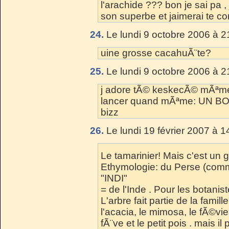
l'arachide ??? bon je sai pa , 
son superbe et jaimerai te 
24.
Le lundi 9 octobre 2006 à 2
uine grosse cacahuÃ¨te?
25.
Le lundi 9 octobre 2006 à 2
j adore tÃ© keskecÃ© mÃªme s
lancer quand mÃªme: UN B
bizz
26.
Le lundi 19 février 2007 à 1
Le tamarinier! Mais c'est un 
Ethymologie: du Perse (comm
"INDI"
= de l'Inde . Pour les botanis
L'arbre fait partie de la fa
l'acacia, le mimosa, le fÃ©vier,
fÃ¨ve et le petit pois . mais i