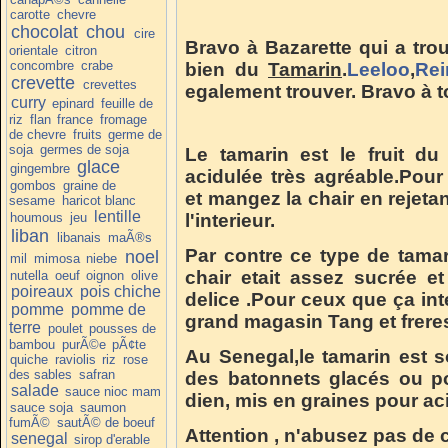
carotte
chevre
chocolat
chou
cire
Bravo à Bazarette qui a trou
orientale
citron
concombre
crabe
bien du
Tamarin
.
Leeloo
,
Rei
crevette
crevettes
egalement trouver. Bravo à to
curry
epinard
feuille de
riz
flan
france
fromage
de chevre
fruits
germe de
soja
germes de soja
Le tamarin est le fruit du 
glace
gingembre
acidulée très agréable.Pou
gombos
graine de
et mangez la chair en rejeta
sesame
haricot blanc
lentille
houmous
jeu
l'interieur.
liban
libanais
maÃ®s
Par contre ce type de tama
noel
mil
mimosa
niebe
chair etait assez sucrée et
nutella
oeuf
oignon
olive
poireaux
pois chiche
delice .Pour ceux que ça int
pomme
pomme de
grand magasin Tang et frere
terre
poulet
pousses de
bambou
purÃ©e
pÃ¢te
Au Senegal,le tamarin est so
quiche
raviolis
riz
rose
des sables
safran
des batonnets glacés ou p
salade
sauce nioc mam
dien, mis en graines pour ac
sauce soja
saumon
fumÃ©
sautÃ© de boeuf
Attention , n'abusez pas de ce f
senegal
sirop d'erable