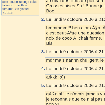
Je dirai des filets de poisson
sole
soupe
sponge cake
Grosses bises Sa ! Bonne jo
tabasco
thai
thon
tomates
vin
yaourt
Bool
zaatar
2.
Le lundi 9 octobre 2006 à 21
hmmmmm!!! ben alors Ã§a, Ã§
c'est peut-Ãªtre une question
noix de coco Ã chair ferme. I
Bis'
3.
Le lundi 9 octobre 2006 à 21
mdr mais nannn chui gentille
4.
Le lundi 9 octobre 2006 à 21
arkkk :o))
5.
Le lundi 9 octobre 2006 à 21
gÃ©nial ! je n'avais jamais 
je reconnais que ce n'ai pas t
non ?!