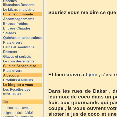
Recettes
libanaises:Desserts
Le Liban, ma patrie
Sauriez vous me dire ce que
Cuisine du monde
Accompagnements
Entrées froides
Entrées Chaudes
Salades
Quiches et tartes salées
Plats divers
Pains et sandwichs
Desserts
Glaces et sorbets
L
e coin des enfants
Cuisine Senegalaise
Plats divers
Et bien bravo à
Lyne
, c'est 
A decouvrir
Produits d'ailleurs
Le blog est a vous
Les Recettes des
Dans les rues de Dakar , 
internautes
leur noix de coco dans un p
frais aux gourmands qui pa
Tag
coupe ,ils vous ouvrent votr
abricot sec
avocat
cake
beignet
brick
siroter le jus de coco et une
canapÃ©s
cannelle