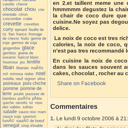
en 2.et taillent meme une 
carotte
chevre
chocolat
chou
hmmmmm degustez la chair t
cire
orientale
citron
la chair de coco dure que 
concombre
crabe
cuisine.Ne soyez pas degout
crevette
crevettes
delice.
curry
epinard
feuille de
riz
flan
france
fromage
La noix de coco est tres ric
de chevre
fruits
germe de
soja
germes de soja
calories, la noix de coco, 
glace
gingembre
n'est pas tres recommandé l
gombos
graine de
sesame
haricot blanc
En cuisine la noix de coco
lentille
houmous
jeu
dans les sauces souvent au
liban
libanais
maÃ®s
cakes, chocolat , rocher au 
noel
mil
mimosa
niebe
nutella
oeuf
oignon
olive
Share on Facebook
poireaux
pois chiche
pomme
pomme de
terre
poulet
pousses de
bambou
purÃ©e
pÃ¢te
quiche
raviolis
riz
rose
Commentaires
des sables
safran
salade
sauce nioc mam
sauce soja
saumon
1.
Le lundi 9 octobre 2006 à 21
fumÃ©
sautÃ© de boeuf
senegal
sirop d'erable