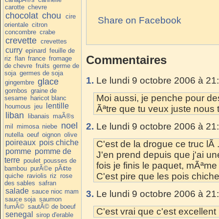
carotte
chevre
chocolat
chou
cire
Share on Facebook
orientale
citron
concombre
crabe
crevette
crevettes
curry
epinard
feuille de
Commentaires
riz
flan
france
fromage
de chevre
fruits
germe de
soja
germes de soja
1.
Le lundi 9 octobre 2006 à 21
glace
gingembre
gombos
graine de
Moi aussi, je penche pour de
sesame
haricot blanc
lentille
houmous
jeu
Ãªtre que tu veux juste nous 
liban
libanais
maÃ®s
noel
2.
Le lundi 9 octobre 2006 à 21
mil
mimosa
niebe
nutella
oeuf
oignon
olive
poireaux
pois chiche
C'est de la drogue ce truc lÃ .
pomme
pomme de
J'en prend depuis que j'ai 
terre
poulet
pousses de
fois je finis le paquet, mÃªme 
bambou
purÃ©e
pÃ¢te
C'est pire que les pois chiche
quiche
raviolis
riz
rose
des sables
safran
salade
sauce nioc mam
3.
Le lundi 9 octobre 2006 à 21
sauce soja
saumon
fumÃ©
sautÃ© de boeuf
C'est vrai que c'est excellent 
senegal
sirop d'erable