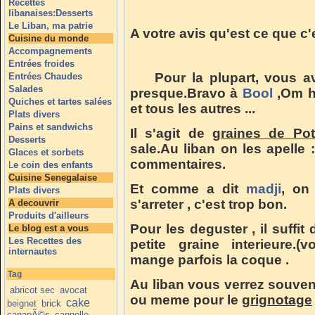
Recettes
libanaises:Desserts
Le Liban, ma patrie
A votre avis qu'est ce que c'
Cuisine du monde
Accompagnements
Entrées froides
Pour la plupart, vous av
Entrées Chaudes
Salades
presque.Bravo à
Bool
,Om h
Quiches et tartes salées
et tous les autres ...
Plats divers
Pains et sandwichs
Il s'agit de
graines de Pot
Desserts
sale.Au liban on les apelle
Glaces et sorbets
commentaires.
L
e coin des enfants
Cuisine Senegalaise
Et comme a dit
madji
, on
Plats divers
s'arreter , c'est trop bon.
A decouvrir
Produits d'ailleurs
Pour les deguster , il suffit
Le blog est a vous
Les Recettes des
petite graine interieure.(
internautes
mange parfois la coque .
Tag
Au liban vous verrez souven
abricot sec
avocat
ou meme pour le
grignotage
cake
beignet
brick
canapÃ©s
cannelle