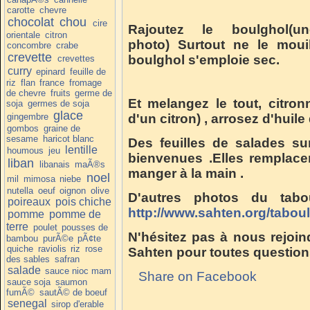
carotte
chevre
chocolat
chou
cire
Rajoutez le boulghol
orientale
citron
photo) Surtout ne le moui
concombre
crabe
crevette
boulghol s'emploie sec.
crevettes
curry
epinard
feuille de
riz
flan
france
fromage
de chevre
fruits
germe de
Et melangez le tout, citron
soja
germes de soja
glace
gingembre
d'un citron) , arrosez d'huile 
gombos
graine de
sesame
haricot blanc
Des feuilles de salades su
lentille
houmous
jeu
bienvenues .Elles remplace
liban
libanais
maÃ®s
manger à la main .
noel
mil
mimosa
niebe
nutella
oeuf
oignon
olive
D'autres photos du tab
poireaux
pois chiche
http://www.sahten.org/taboul
pomme
pomme de
terre
poulet
pousses de
N'hésitez pas à nous rejoin
bambou
purÃ©e
pÃ¢te
quiche
raviolis
riz
rose
Sahten pour toutes question
des sables
safran
salade
sauce nioc mam
Share on Facebook
sauce soja
saumon
fumÃ©
sautÃ© de boeuf
senegal
sirop d'erable