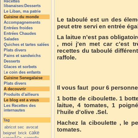
Recettes
libanaises:Desserts
Le Liban, ma patrie
Cuisine du monde
Le taboulé est un des élem
Accompagnements
peut etre servi en entrée égal
Entrées froides
Entrées Chaudes
La laitue n'est pas obligato
Salades
, moi j'en met car c'est t
Quiches et tartes salées
recettes du taboulé différent
Plats divers
Pains et sandwichs
raffole.
Desserts
Glaces et sorbets
L
e coin des enfants
Cuisine Senegalaise
Plats divers
Il vous faut pour 6 personne
A decouvrir
Produits d'ailleurs
1 botte de ciboulette. 1 bott
Le blog est a vous
laitue, 4 tomates, 1 poign
Les Recettes des
internautes
l'huile d'olive .Sel.
Tag
Hachez la ciboulette , le pe
abricot sec
avocat
tomates.
cake
beignet
brick
canapÃ©s
cannelle