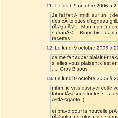
11.
Le lundi 9 octobre 2006 à 2
Je l'ai fait Ã midi, sur un li
des cÃ´telettes d'agneau gril
rÃ©galÃ© ... Mon mari t'adore, l
safranÃ© ... Bious bisous et
recettes !
12.
Le lundi 9 octobre 2006 à 2
ca me fait super plaisir Frnak
si elles vous plaisent c'est 
.... Gros Bisous
13.
Le lundi 9 octobre 2006 à 2
mhm, je vais essayer cette ver
taboulÃ© sous toutes ses for
Ã©lÃ©gante ;)...
et bravo pour la nouvelle prÃ©
rÃ©sultat est plus clair et tou