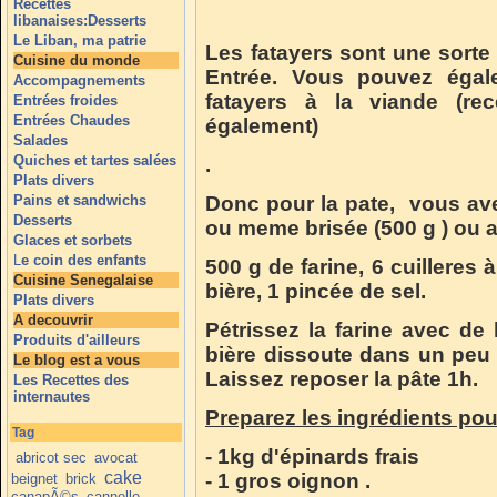
Recettes
libanaises:Desserts
Le Liban, ma patrie
Les fatayers sont une sort
Cuisine du monde
Entrée. Vous pouvez égale
Accompagnements
fatayers à la viande (rec
Entrées froides
Entrées Chaudes
également)
Salades
Quiches et tartes salées
.
Plats divers
Pains et sandwichs
Donc pour la pate, vous ave
Desserts
ou meme brisée (500 g ) ou al
Glaces et sorbets
L
e coin des enfants
500 g de farine, 6 cuilleres 
Cuisine Senegalaise
bière, 1 pincée de sel.
Plats divers
A decouvrir
Pétrissez la farine avec de l
Produits d'ailleurs
bière dissoute dans un peu 
Le blog est a vous
Laissez reposer la pâte 1h.
Les Recettes des
internautes
Preparez les ingrédients pour
Tag
- 1kg d'épinards frais
abricot sec
avocat
cake
- 1 gros oignon .
beignet
brick
canapÃ©s
cannelle