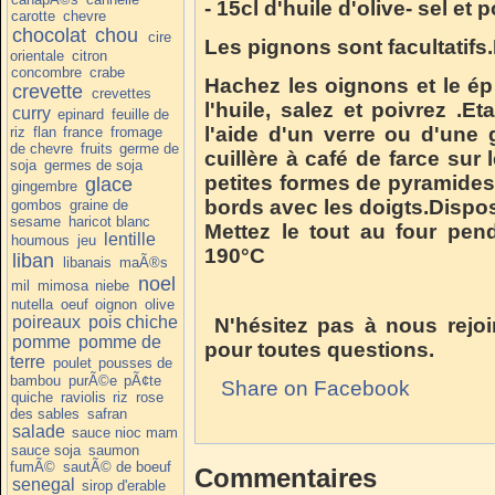
- 15cl d'huile d'olive- sel et 
carotte
chevre
chocolat
chou
cire
Les pignons sont facultatifs.
orientale
citron
concombre
crabe
Hachez les oignons et le épi
crevette
crevettes
l'huile, salez et poivrez .E
curry
epinard
feuille de
l'aide d'un verre ou d'une
riz
flan
france
fromage
de chevre
fruits
germe de
cuillère à café de farce sur
soja
germes de soja
petites formes de pyramides 
glace
gingembre
bords avec les doigts.Dispos
gombos
graine de
sesame
haricot blanc
Mettez le tout au four pe
lentille
houmous
jeu
190°C
liban
libanais
maÃ®s
noel
mil
mimosa
niebe
nutella
oeuf
oignon
olive
poireaux
pois chiche
N'hésitez pas à nous rejo
pomme
pomme de
pour toutes questions.
terre
poulet
pousses de
bambou
purÃ©e
pÃ¢te
Share on Facebook
quiche
raviolis
riz
rose
des sables
safran
salade
sauce nioc mam
sauce soja
saumon
fumÃ©
sautÃ© de boeuf
Commentaires
senegal
sirop d'erable