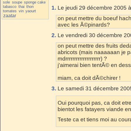
sole
soupe
sponge cake
tabasco
thai
thon
1.
Le jeudi 29 décembre 2005 à
tomates
vin
yaourt
zaatar
on peut mettre du boeuf ha
avec les Ã©pinards?
2.
Le vendredi 30 décembre 200
on peut mettre des fruits 
abricots (mais naaaaaan je
mdrrrrrrrrrrrrrrrrrrrr) ?
j'aimerai bien tentÃ© en dess
miam, ca doit dÃ©chirer !
3.
Le samedi 31 décembre 2005
Oui pourquoi pas, ca doit etre
bientot les fatayers viande en
Teste ca et tiens moi au coura