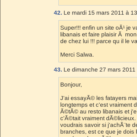
42.
Le mardi 15 mars 2011 à 13
Super!!! enfin un site oÃ¹ je
libanais et faire plaisir Ã mon
de chez lui !!! parce qu il le v
Merci Salwa.
43.
Le dimanche 27 mars 2011 
Bonjour,
J'ai essayÃ© les fatayers mai
longtemps et c'est vraiment dÃ
Ã©tÃ© au resto libanais et j
c'Ã©tait vraiment dÃ©licieux. 
voudrais savoir si j'achÃ¨te
branches, est ce que je dois