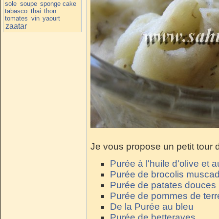
sole
soupe
sponge cake
tabasco
thai
thon
tomates
vin
yaourt
zaatar
Je vous propose un petit tour 
Purée à l'huile d'olive et a
Purée de brocolis musca
Purée de patates douces
Purée de pommes de terre
De la Purée au bleu
Purée de betteraves