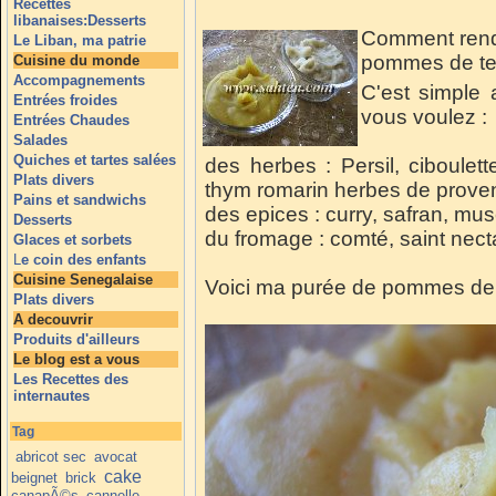
Recettes
libanaises:Desserts
Comment rendr
Le Liban, ma patrie
pommes de te
Cuisine du monde
Accompagnements
C'est simple 
Entrées froides
vous voulez :
Entrées Chaudes
Salades
Quiches et tartes salées
des herbes : Persil, ciboulet
Plats divers
thym romarin herbes de proven
Pains et sandwichs
des epices : curry, safran, mu
Desserts
du fromage : comté, saint nect
Glaces et sorbets
L
e coin des enfants
Cuisine Senegalaise
Voici ma purée de pommes de t
Plats divers
A decouvrir
Produits d'ailleurs
Le blog est a vous
Les Recettes des
internautes
Tag
abricot sec
avocat
cake
beignet
brick
canapÃ©s
cannelle