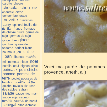
carotte
chevre
chocolat
chou
cire
orientale
citron
concombre
crabe
crevette
crevettes
curry
epinard
feuille de
riz
flan
france
fromage
de chevre
fruits
germe de
soja
germes de soja
glace
gingembre
gombos
graine de
sesame
haricot blanc
lentille
houmous
jeu
liban
libanais
maÃ®s
noel
mil
mimosa
niebe
nutella
oeuf
oignon
olive
Voici ma purée de pommes 
poireaux
pois chiche
provence, aneth, ail)
pomme
pomme de
terre
poulet
pousses de
bambou
purÃ©e
pÃ¢te
quiche
raviolis
riz
rose
des sables
safran
salade
sauce nioc mam
sauce soja
saumon
fumÃ©
sautÃ© de boeuf
senegal
sirop d'erable