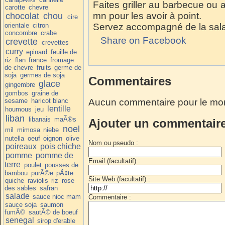
Faites griller au barbecue ou 
carotte
chevre
mn pour les avoir à point.
chocolat
chou
cire
orientale
citron
Servez accompagné de la sala
concombre
crabe
Share on Facebook
crevette
crevettes
curry
epinard
feuille de
riz
flan
france
fromage
de chevre
fruits
germe de
soja
germes de soja
Commentaires
glace
gingembre
gombos
graine de
sesame
haricot blanc
Aucun commentaire pour le mo
lentille
houmous
jeu
liban
libanais
maÃ®s
Ajouter un commentair
noel
mil
mimosa
niebe
nutella
oeuf
oignon
olive
Nom ou pseudo :
poireaux
pois chiche
pomme
pomme de
Email (facultatif) :
terre
poulet
pousses de
bambou
purÃ©e
pÃ¢te
Site Web (facultatif) :
quiche
raviolis
riz
rose
des sables
safran
salade
sauce nioc mam
Commentaire :
sauce soja
saumon
fumÃ©
sautÃ© de boeuf
senegal
sirop d'erable