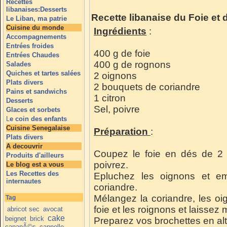
Recettes
libanaises:Desserts
Recette libanaise du Foie et 
Le Liban, ma patrie
Cuisine du monde
Ingrédients
:
Accompagnements
Entrées froides
400 g de foie
Entrées Chaudes
400 g de rognons
Salades
Quiches et tartes salées
2 oignons
Plats divers
2 bouquets de coriandre
Pains et sandwichs
1 citron
Desserts
Sel, poivre
Glaces et sorbets
L
e coin des enfants
Cuisine Senegalaise
Préparation
:
Plats divers
A decouvrir
Coupez le foie en dés de 2 
Produits d'ailleurs
poivrez.
Le blog est a vous
Les Recettes des
Epluchez les oignons et em
internautes
coriandre.
Mélangez la coriandre, les oig
Tag
foie et les roignons et laissez
abricot sec
avocat
cake
beignet
brick
Preparez vos brochettes en alt
canapÃ©s
cannelle