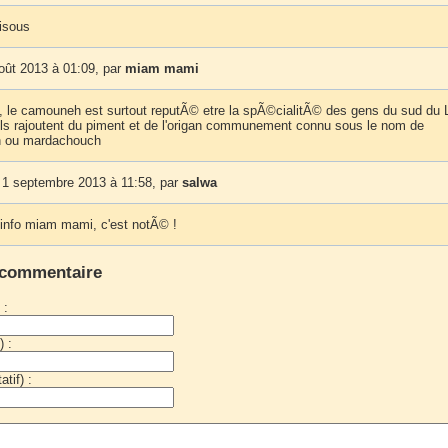
isous
oût 2013 à 01:09, par
miam mami
, le camouneh est surtout reputÃ© etre la spÃ©cialitÃ© des gens du sud du 
ls rajoutent du piment et de l'origan communement connu sous le nom de
 ou mardachouch
1 septembre 2013 à 11:58, par
salwa
l'info miam mami, c'est notÃ© !
 commentaire
 :
) :
tif) :