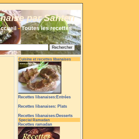
anaise par Sahten
ccueil
-
Toutes les recettes
Cuisine et recettes libanaises
Recettes libanaises:Entrées
Recettes libanaises: Plats
Recettes libanaises:Desserts
Special Ramadan
Recettes ramadan