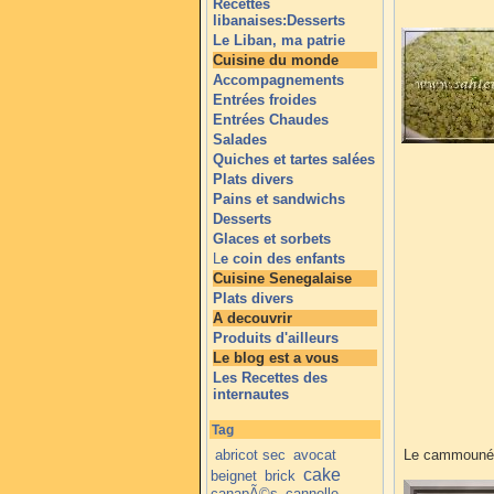
Recettes
libanaises:Desserts
Le Liban, ma patrie
Cuisine du monde
Accompagnements
Entrées froides
Entrées Chaudes
Salades
Quiches et tartes salées
Plats divers
Pains et sandwichs
Desserts
Glaces et sorbets
L
e coin des enfants
Cuisine Senegalaise
Plats divers
A decouvrir
Produits d'ailleurs
Le blog est a vous
Les Recettes des
internautes
Tag
abricot sec
avocat
Le cammouné e
cake
beignet
brick
canapÃ©s
cannelle