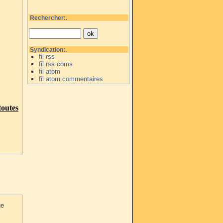
Rechercher:.
Syndication:.
fil rss
fil rss coms
fil atom
fil atom commentaires
outes
ge