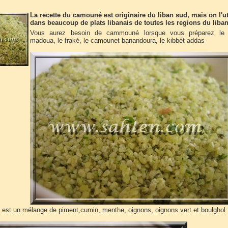
La recette du camouné est originaire du liban sud, mais on l'ut
dans beaucoup de plats libanais de toutes les regions du liban
Vous aurez besoin de cammouné lorsque vous préparez le
madoua, le fraké, le camounet banandoura, le kibbét addas
st un mélange de piment,cumin, menthe, oignons, oignons vert et boulghol f