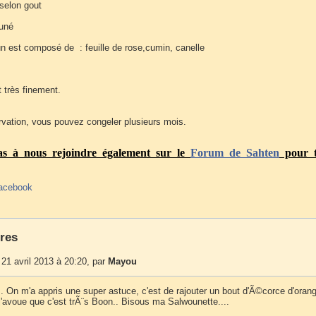
selon gout
uné
n est composé de : feuille de rose,cumin, canelle
 très finement.
rvation, vous pouvez congeler plusieurs mois.
pas à nous rejoindre également sur le
Forum
de Sahten
pour t
acebook
res
1 avril 2013 à 20:20, par
Mayou
.. On m'a appris une super astuce, c'est de rajouter un bout d'Ã©corce d'oran
j'avoue que c'est trÃ¨s Boon.. Bisous ma Salwounette....