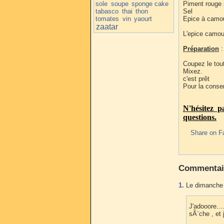
sole
soupe
sponge cake
Piment rouge 
tabasco
thai
thon
Sel
tomates
vin
yaourt
Epice à camo
zaatar
L'epice camou
Préparation
:
Coupez le tout
Mixez.
c'est prêt
Pour la conse
N'hésitez 
questions.
Share on F
Commentai
1.
Le dimanche 2
J'adooore...
sÃ¨che , et 