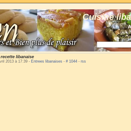
Cuisine lib
A
ecette libanaise
ril 2013 à 17:39
-
Entrees libanaises
-
# 1044
-
rss