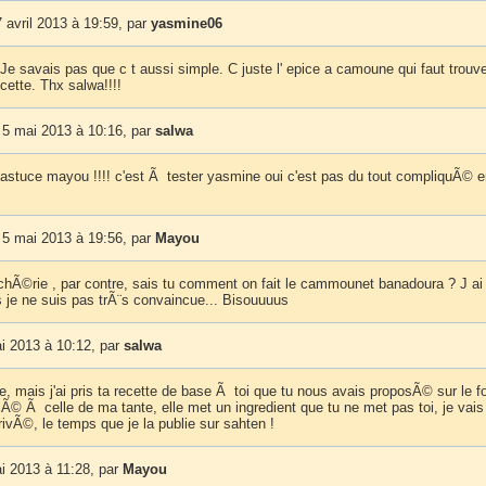
avril 2013 à 19:59, par
yasmine06
 Je savais pas que c t aussi simple. C juste l' epice a camoune qui faut trouve
ecette. Thx salwa!!!!
5 mai 2013 à 10:16, par
salwa
'astuce mayou !!!! c'est Ã tester yasmine oui c'est pas du tout compliquÃ© e
5 mai 2013 à 19:56, par
Mayou
chÃ©rie , par contre, sais tu comment on fait le cammounet banadoura ? J ai
s je ne suis pas trÃ¨s convaincue... Bisouuuus
i 2013 à 10:12, par
salwa
re, mais j'ai pris ta recette de base Ã toi que tu nous avais proposÃ© sur le f
ciÃ© Ã celle de ma tante, elle met un ingredient que tu ne met pas toi, je vais 
ivÃ©, le temps que je la publie sur sahten !
i 2013 à 11:28, par
Mayou