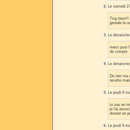
2.
Le samedi 27 
Trop bien!!!
geniale la r
3.
Le dimanche 
merci pour l
de compte
4.
Le dimanche 
De rien ma 
recette mai
5.
Le jeudi 9 ma
tu vas en ri
je l'ai asso
donner en pr
6.
Le jeudi 9 ma