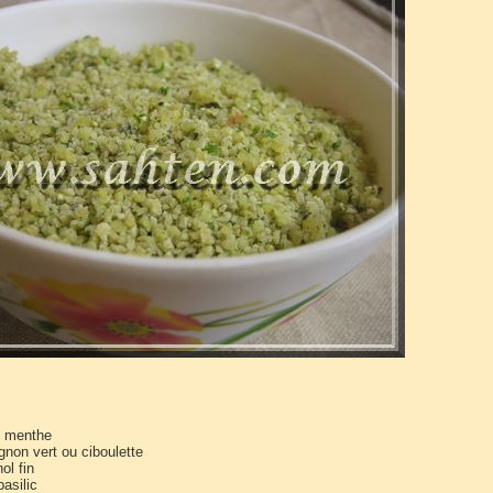
e menthe
gnon vert ou ciboulette
ol fin
asilic