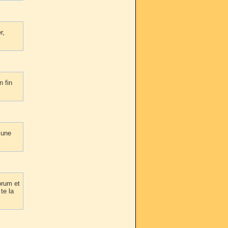
r,
n fin
 une
orum et
te la