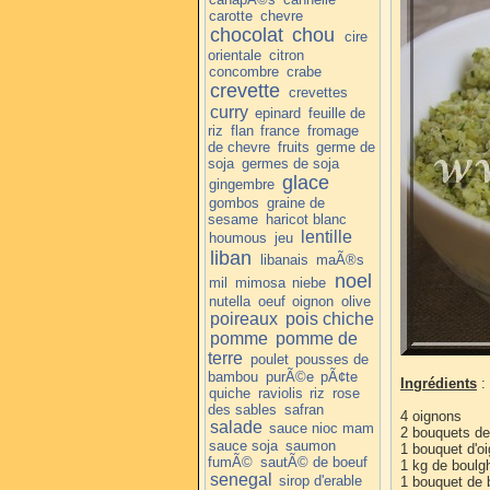
carotte
chevre
chocolat
chou
cire
orientale
citron
concombre
crabe
crevette
crevettes
curry
epinard
feuille de
riz
flan
france
fromage
de chevre
fruits
germe de
soja
germes de soja
glace
gingembre
gombos
graine de
sesame
haricot blanc
lentille
houmous
jeu
liban
libanais
maÃ®s
noel
mil
mimosa
niebe
nutella
oeuf
oignon
olive
poireaux
pois chiche
pomme
pomme de
terre
poulet
pousses de
bambou
purÃ©e
pÃ¢te
Ingrédients
:
quiche
raviolis
riz
rose
des sables
safran
4 oignons
salade
sauce nioc mam
2 bouquets d
sauce soja
saumon
1 bouquet d'oi
fumÃ©
sautÃ© de boeuf
1 kg de boulgh
senegal
sirop d'erable
1 bouquet de b