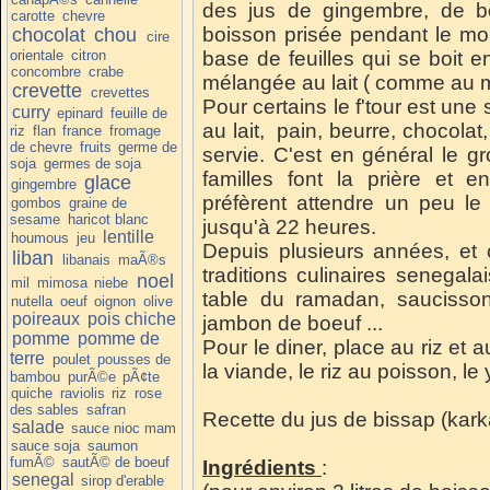
d
es jus de gingembre, de bo
carotte
chevre
boisson prisée pendant le moi
chocolat
chou
cire
orientale
citron
base de feuilles qui se boit 
concombre
crabe
mélangée au lait ( comme au m
crevette
crevettes
Pour certains le f'tour est une
curry
epinard
feuille de
au lait, pain, beurre, chocola
riz
flan
france
fromage
de chevre
fruits
germe de
servie. C'est en général le gr
soja
germes de soja
familles font la prière et e
glace
gingembre
préfèrent attendre un peu le 
gombos
graine de
sesame
haricot blanc
jusqu'à 22 heures.
lentille
houmous
jeu
Depuis plusieurs années, et 
liban
libanais
maÃ®s
traditions culinaires senegalai
noel
mil
mimosa
niebe
table du ramadan, saucisson
nutella
oeuf
oignon
olive
poireaux
pois chiche
jambon de boeuf ...
pomme
pomme de
Pour le diner, place au riz et a
terre
poulet
pousses de
la viande, le riz au poisson, le
bambou
purÃ©e
pÃ¢te
quiche
raviolis
riz
rose
des sables
safran
Recette du jus de bissap (kar
salade
sauce nioc mam
sauce soja
saumon
fumÃ©
sautÃ© de boeuf
Ingrédients
:
senegal
sirop d'erable