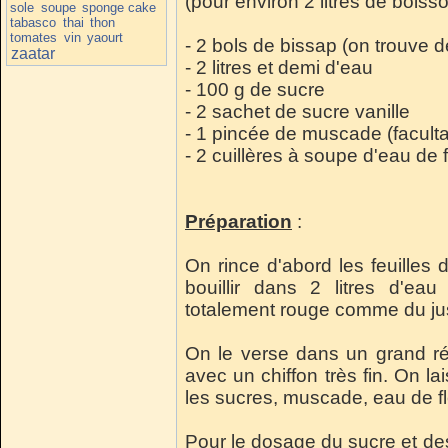
(pour environ 2 litres de boisso
sole
soupe
sponge cake
tabasco
thai
thon
tomates
vin
yaourt
- 2 bols de bissap (on trouve 
zaatar
- 2 litres et demi d'eau
- 100 g de sucre
- 2 sachet de sucre vanille
- 1 pincée de muscade (facultat
- 2 cuillères à soupe d'eau de fl
Préparation
:
On rince d'abord les feuilles 
bouillir dans 2 litres d'ea
totalement rouge comme du jus
On le verse dans un grand réci
avec un chiffon très fin. On lai
les sucres, muscade, eau de fl
Pour le dosage du sucre et de