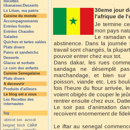
Recettes
libanaises:Desserts
30eme jour d
Le Liban, ma patrie
l'afrique de 
Cuisine du monde
Accompagnements
Je termine c
Entrées froides
mon pays nata
Entrées Chaudes
Le ramadan e
Salades
Quiches et tartes salées
abstinence. Dans la journée t
Plats divers
travail sont changés, la plupart
Pains et sandwichs
pouvoir entrer chez eux tot.
Desserts
Dans dakar, les rues comme
Glaces et sorbets
L
e coin des enfants
sandaga ne désemplit pas
Cuisine Senegalaise
marchandage, et bien sur 
Plats divers
poisson, viande etc. Les boul
A decouvrir
fois l'heure du ftour arrivée, 
Produits d'ailleurs
voient obigés de couper le jeû
Le blog est a vous
Les Recettes des
rentrer ensuite chez eux. Dattes
internautes
Le soir pas d'animation da
recoivent enormement de fidel
Tag
abricot sec
avocat
cake
beignet
brick
Le iftar au senegal commence 
canapÃ©s
cannelle