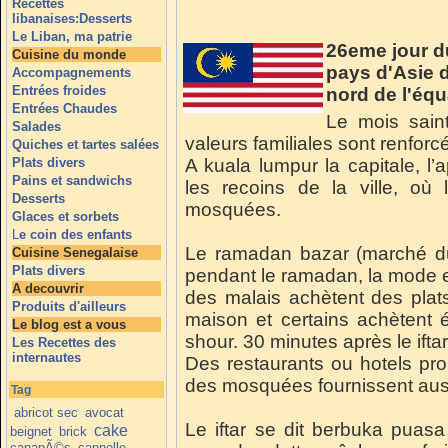
Recettes
libanaises:Desserts
Le Liban, ma patrie
26eme jour d
Cuisine du monde
pays d'Asie 
Accompagnements
Entrées froides
nord de l'équ
Entrées Chaudes
Le mois saint
Salades
valeurs familiales sont renforc
Quiches et tartes salées
Plats divers
A kuala lumpur la capitale, l’
Pains et sandwichs
les recoins de la ville, où
Desserts
mosquées.
Glaces et sorbets
L
e coin des enfants
Le ramadan bazar (marché 
Cuisine Senegalaise
Plats divers
pendant le ramadan, la mode es
A decouvrir
des malais achètent des plats
Produits d'ailleurs
maison et certains achètent
Le blog est a vous
shour. 30 minutes après le iftar,
Les Recettes des
internautes
Des restaurants ou hotels prop
des mosquées fournissent aussi
Tag
abricot sec
avocat
Le iftar se dit berbuka puasa
cake
beignet
brick
canapÃ©s
cannelle