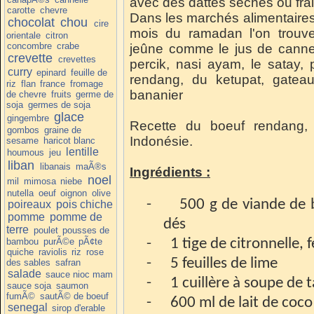
avec des dattes sêches ou fra
carotte
chevre
Dans les marchés alimentaires
chocolat
chou
cire
mois du ramadan l'on trouve
orientale
citron
concombre
crabe
jeûne comme le jus de canne
crevette
crevettes
percik, nasi ayam, le satay,
curry
epinard
feuille de
rendang, du ketupat, gateau
riz
flan
france
fromage
bananier
de chevre
fruits
germe de
soja
germes de soja
glace
gingembre
Recette du boeuf rendang,
gombos
graine de
Indonésie.
sesame
haricot blanc
lentille
houmous
jeu
liban
libanais
maÃ®s
Ingrédients :
noel
mil
mimosa
niebe
nutella
oeuf
oignon
olive
-
500 g de viande de
poireaux
pois chiche
pomme
pomme de
dés
terre
poulet
pousses de
bambou
purÃ©e
pÃ¢te
-
1 tige de citronnelle,
quiche
raviolis
riz
rose
-
5 feuilles de lime
des sables
safran
salade
sauce nioc mam
-
1 cuillère à soupe de 
sauce soja
saumon
fumÃ©
sautÃ© de boeuf
-
600 ml de lait de coco
senegal
sirop d'erable