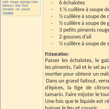
sole
soupe
sponge cake
-
6 échalotes
tabasco
thai
thon
-
1 ½ cuillère à soupe d
tomates
vin
yaourt
zaatar
-
½ cuillère à soupe de
-
½ cuillère à soupe de
-
3 petits piments roug
-
2 gousses d’ail
-
½ cuillère à soupe de s
Préparation
:
Passer les échalotes, le ga
les piments, l’ail et le sel a
mortier pour obtenir un m
Dans un grand faitout, verse
d’épices, la tige de citron
tamarin. Faire mijoter le tout
Une fois que le liquide est r
baisser le feu et couvrir.