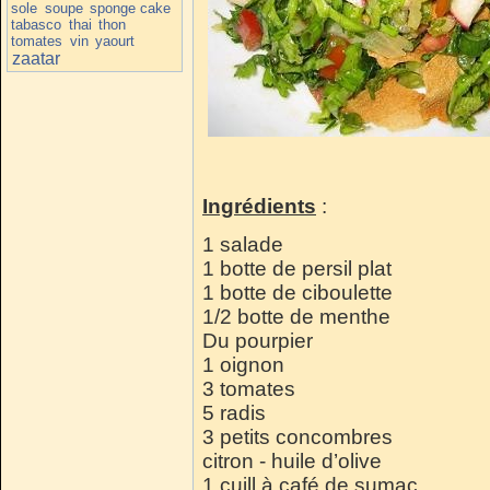
sole
soupe
sponge cake
tabasco
thai
thon
tomates
vin
yaourt
zaatar
Ingrédients
:
1 salade
1 botte de persil plat
1 botte de ciboulette
1/2 botte de menthe
Du pourpier
1 oignon
3 tomates
5 radis
3 petits concombres
citron - huile d’olive
1 cuill à café de sumac