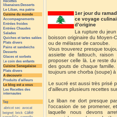
Recettes
libanaises:Desserts
Le Liban, ma patrie
1er jour du ram
Cuisine du monde
ce voyage culinai
Accompagnements
Entrées froides
d'origine
Entrées Chaudes
La rupture du jeun 
Salades
boisson originaire du Moyen-
Quiches et tartes salées
Plats divers
ou de mélasse de caroube.
Pains et sandwichs
Vous trouverez presque toujours
Desserts
assiette de fattouch, raison 
Glaces et sorbets
proposer celle là. Le reste d
L
e coin des enfants
des gouts de chaque famille. 
Cuisine Senegalaise
Plats divers
toujours une chorba (soupe) à
A decouvrir
Produits d'ailleurs
Le sucré est aussi très prisé
Le blog est a vous
d'ailleurs plusieurs recettes su
Les Recettes des
internautes
Le liban ne dort presque pa
Tag
l'occasion de se promener, et
abricot sec
avocat
laquelle nous devons arre
cake
beignet
brick
canapÃ©s
cannelle