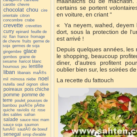
maanaichs ou de machatih. A
carotte
chevre
certains se portent volontaire
chocolat
chou
cire
en voiture, en criant "
orientale
citron
concombre
crabe
« Ya neyem, wahed, deyem ha
crevette
crevettes
curry
dort, sous la protection de l'
epinard
feuille de
riz
flan
france
fromage
est arrivé !
de chevre
fruits
germe de
soja
germes de soja
Depuis quelques années, les 
glace
gingembre
le shopping, beaucoup profiten
gombos
graine de
sesame
haricot blanc
diner, d'autres profitent pou
lentille
houmous
jeu
oublier bien sur, les soirées d
liban
libanais
maÃ®s
noel
mil
mimosa
niebe
La recette du fattouch
nutella
oeuf
oignon
olive
poireaux
pois chiche
pomme
pomme de
terre
poulet
pousses de
bambou
purÃ©e
pÃ¢te
quiche
raviolis
riz
rose
des sables
safran
salade
sauce nioc mam
sauce soja
saumon
fumÃ©
sautÃ© de boeuf
senegal
sirop d'erable