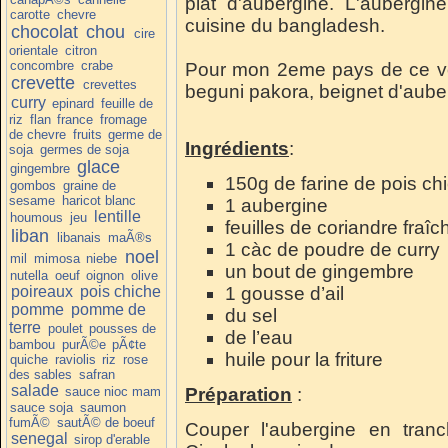
plat d'aubergine. L'aubergi
carotte
chevre
cuisine du bangladesh.
chocolat
chou
cire
orientale
citron
concombre
crabe
Pour mon 2eme pays de ce vo
crevette
crevettes
beguni pakora, beignet d'aube
curry
epinard
feuille de
riz
flan
france
fromage
de chevre
fruits
germe de
Ingrédients
:
soja
germes de soja
glace
gingembre
150g de farine de pois ch
gombos
graine de
sesame
haricot blanc
1 aubergine
lentille
houmous
jeu
feuilles de coriandre fraîc
liban
libanais
maÃ®s
1 càc de poudre de curry
noel
mil
mimosa
niebe
un bout de gingembre
nutella
oeuf
oignon
olive
poireaux
pois chiche
1 gousse d’ail
pomme
pomme de
du sel
terre
poulet
pousses de
de l’eau
bambou
purÃ©e
pÃ¢te
huile pour la friture
quiche
raviolis
riz
rose
des sables
safran
salade
sauce nioc mam
Préparation
:
sauce soja
saumon
fumÃ©
sautÃ© de boeuf
Couper l'aubergine en tranc
senegal
sirop d'erable