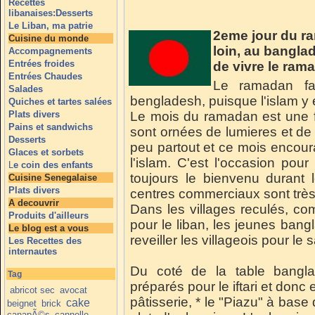
Recettes
libanaises:Desserts
Le Liban, ma patrie
2eme jour du r
Cuisine du monde
loin, au bangla
Accompagnements
Entrées froides
de vivre le rama
Entrées Chaudes
Le ramadan fai
Salades
bengladesh, puisque l'islam y e
Quiches et tartes salées
Plats divers
Le mois du ramadan est une fê
Pains et sandwichs
sont ornées de lumieres et de 
Desserts
peu partout et ce mois encour
Glaces et sorbets
l'islam.
C'est l'occasion pour
L
e coin des enfants
toujours le bienvenu durant 
Cuisine Senegalaise
Plats divers
centres commerciaux sont trè
A decouvrir
Dans les villages reculés, co
Produits d'ailleurs
pour le liban, les jeunes bang
Le blog est a vous
reveiller les villageois pour le 
Les Recettes des
internautes
Du coté de la table bangl
Tag
préparés pour le iftari et donc e
abricot sec
avocat
pâtisserie, * le "Piazu" à base 
cake
beignet
brick
canapÃ©s
cannelle