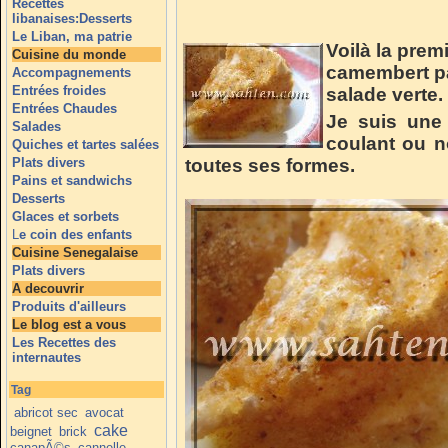
Recettes
libanaises:Desserts
Le Liban, ma patrie
Voilà la premi
Cuisine du monde
camembert p
Accompagnements
Entrées froides
salade verte.
Entrées Chaudes
Je suis une 
Salades
coulant ou n
Quiches et tartes salées
Plats divers
toutes ses formes.
Pains et sandwichs
Desserts
Glaces et sorbets
L
e coin des enfants
Cuisine Senegalaise
Plats divers
A decouvrir
Produits d'ailleurs
Le blog est a vous
Les Recettes des
internautes
Tag
abricot sec
avocat
cake
beignet
brick
canapÃ©s
cannelle