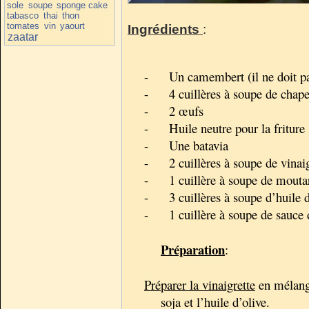
sole
soupe
sponge cake
tabasco
thai
thon
tomates
vin
yaourt
Ingrédients
:
zaatar
-
Un camembert (il ne doit pa
-
4 cuillères à soupe de chape
-
2 œufs
-
Huile neutre pour la friture
-
Une batavia
-
2 cuillères à soupe de vina
-
1 cuillère à soupe de mouta
-
3 cuillères à soupe d’huile d
-
1 cuillère à soupe de sauce 
Préparation
:
Préparer la vinaigrette
en mélange
soja et l’huile d’olive.