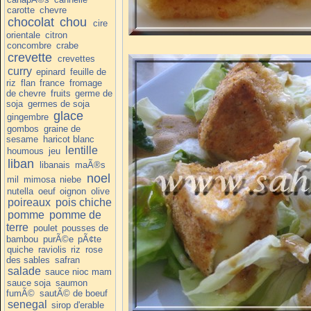
carotte
chevre
chocolat
chou
cire
orientale
citron
concombre
crabe
crevette
crevettes
curry
epinard
feuille de
riz
flan
france
fromage
de chevre
fruits
germe de
soja
germes de soja
glace
gingembre
gombos
graine de
sesame
haricot blanc
lentille
houmous
jeu
liban
libanais
maÃ®s
noel
mil
mimosa
niebe
nutella
oeuf
oignon
olive
poireaux
pois chiche
pomme
pomme de
terre
poulet
pousses de
bambou
purÃ©e
pÃ¢te
quiche
raviolis
riz
rose
des sables
safran
salade
sauce nioc mam
sauce soja
saumon
fumÃ©
sautÃ© de boeuf
senegal
sirop d'erable