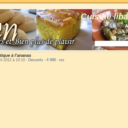
Cuisine lib
A
tique à l'ananas
il 2012 à 10:10
-
Desserts
-
# 988
-
rss