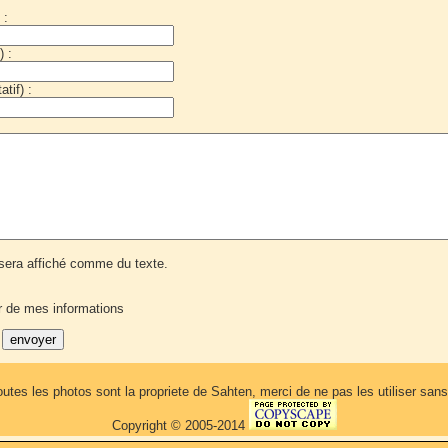
 :
) :
tif) :
era affiché comme du texte.
r de mes informations
outes les photos sont la propriete de Sahten, merci de ne pas les utiliser sa
Copyright © 2005-2014