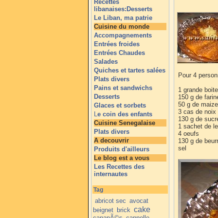
Recettes
libanaises:Desserts
Le Liban, ma patrie
Cuisine du monde
Accompagnements
Entrées froides
Entrées Chaudes
Salades
Quiches et tartes salées
Pour 4 perso
Plats divers
Pains et sandwichs
1 grande boite
Desserts
150 g de farin
50 g de maize
Glaces et sorbets
3 cas de noix
L
e coin des enfants
130 g de sucr
Cuisine Senegalaise
1 sachet de l
Plats divers
4 oeufs
A decouvrir
130 g de beur
sel
Produits d'ailleurs
Le blog est a vous
Les Recettes des
internautes
Tag
abricot sec
avocat
cake
beignet
brick
canapÃ©s
cannelle