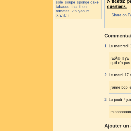
N'hésitez 
sole
soupe
sponge cake
questions.
tabasco
thai
thon
tomates
vin
yaourt
Share on F
zaatar
Commentai
1.
Le mercredi 1
ratÃ©!!! j'a
qu'il n'a pas 
2.
Le mardi 17 a
j'aime bcp 
3.
Le jeudi 7 ju
miaaaaaaam 
Ajouter un