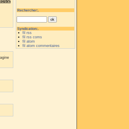
outes
Rechercher:.
Syndication:.
fil rss
fil rss coms
fil atom
fil atom commentaires
magine