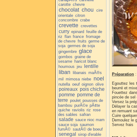
carotte
chevre
chocolat
chou
cire
orientale
citron
concombre
crabe
crevette
crevettes
curry
epinard
feuille de
riz
flan
france
fromage
de chevre
fruits
germe de
soja
germes de soja
glace
gingembre
gombos
graine de
sesame
haricot blanc
lentille
houmous
jeu
liban
libanais
maÃ®s
Préparation
:
noel
mil
mimosa
niebe
Egouttez les 
nutella
oeuf
oignon
olive
beurré et mixe
poireaux
pois chiche
Fouettez dans
pomme
pomme de
pincée de sel 
terre
poulet
pousses de
Versez la prép
bambou
purÃ©e
pÃ¢te
Délayer la ca
quiche
raviolis
riz
rose
en remuant s
des sables
safran
Cuire quelque
salade
sauce nioc mam
Demoulez le g
sauce soja
saumon
Servez frais
fumÃ©
sautÃ© de boeuf
senegal
sirop d'erable