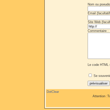
Nom ou pseudo
Email (facultatif
Site Web (faculta
Commentaire :
Le code HTML s
Se souveni
DotClear
Attention :T