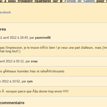
pas à nous rejoindre également sur le
Forum
de Sahten
pour t
acebook
res
1 avril 2012 à 18:43, par
yasmine06
i pas l'impression, je le trouve trÃ©s bien ! je veux une part d'ailleurs, mais j'i
fait long feu!!:)
vril 2012 à 03:12, par
znaz
les gÃ¢teaux humides frais et rafraÃ®chissants
in 2012 à 10:52, par
rym
Ã essayer parce que Ã§a donne trop envie !!!!!!
 commentaire