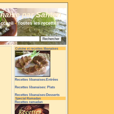
anaise par Sahten
ccueil
-
Toutes les recettes
Cuisine et recettes libanaises
Recettes libanaises:Entrées
Recettes libanaises: Plats
Recettes libanaises:Desserts
Special Ramadan
Recettes ramadan