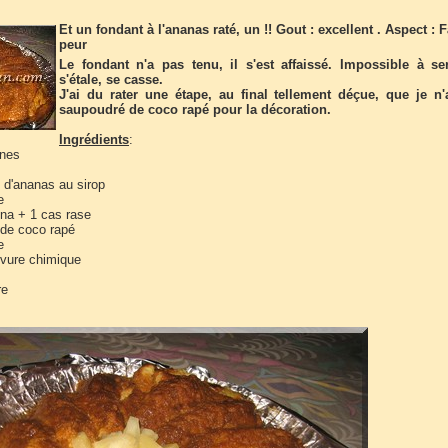
Et un fondant à l'ananas raté, un !! Gout : excellent . Aspect : F
peur
Le fondant n'a pas tenu, il s'est affaissé.
Impossible à serv
s'étale, se casse.
J'ai du rater une étape, au final tellement déçue, que je n'
saupoudré de coco rapé pour la décoration.
Ingrédients
:
nnes
 d'ananas au sirop
e
na + 1 cas rase
 de coco rapé
e
evure chimique
re