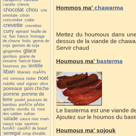
carotte
chevre
Hommos ma'
chawarma
chocolat
chou
cire
orientale
citron
concombre
crabe
crevette
crevettes
curry
epinard
feuille de
Mettez du houmous dans une a
riz
flan
france
fromage
dessus de la viande de chawa
de chevre
fruits
germe de
soja
germes de soja
Servir chaud
glace
gingembre
gombos
graine de
Houmous ma'
basterma
sesame
haricot blanc
lentille
houmous
jeu
liban
libanais
maÃ®s
noel
mil
mimosa
niebe
nutella
oeuf
oignon
olive
poireaux
pois chiche
pomme
pomme de
terre
poulet
pousses de
bambou
purÃ©e
pÃ¢te
quiche
raviolis
riz
rose
Le basterma est une viande d
des sables
safran
Ajoutez sur le houmos du baste
salade
sauce nioc mam
sauce soja
saumon
fumÃ©
sautÃ© de boeuf
Houmous ma' sojouk
senegal
sirop d'erable