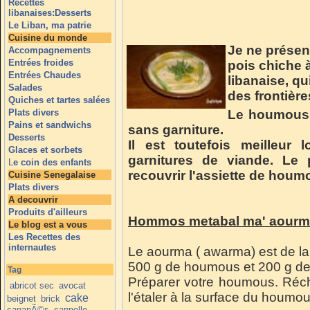
Recettes
libanaises:Desserts
Le Liban, ma patrie
Cuisine du monde
Je ne présen
Accompagnements
Entrées froides
pois chiche 
Entrées Chaudes
libanaise, qu
Salades
des frontière
Quiches et tartes salées
Plats divers
Le houmous p
Pains et sandwichs
sans garniture.
Desserts
Il est toutefois meilleur
Glaces et sorbets
garnitures de viande. Le 
L
e coin des enfants
recouvrir l'assiette de houm
Cuisine Senegalaise
Plats divers
A decouvrir
Produits d'ailleurs
Hommos metabal ma' aour
Le blog est a vous
Les Recettes des
internautes
Le aourma ( awarma) est de la 
500 g de houmous et 200 g d
Tag
Préparer votre houmous. Réch
abricot sec
avocat
l'étaler à la surface du houmo
cake
beignet
brick
canapÃ©s
cannelle