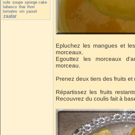
sole
soupe
sponge cake
tabasco
thai
thon
tomates
vin
yaourt
zaatar
Epluchez les mangues et les
morceaux.
Egouttez les morceaux d'a
morceau.
Prenez deux tiers des fruits et 
Répartissez les fruits restan
Recouvrez du coulis fait à base