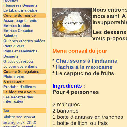
Recettes
libanaises:Desserts
Nous entrons
Le Liban, ma patrie
mois saint. A 
Cuisine du monde
Accompagnements
insupportabl
Entrées froides
Entrées Chaudes
Les desserts
Salades
vous propose 
Quiches et tartes salées
Plats divers
Menu conseil du jour
Pains et sandwichs
Desserts
*
Chaussons à l'indienne
Glaces et sorbets
*
Hachis à la mexicaine
L
e coin des enfants
Cuisine Senegalaise
* Le cappucino de fruits
Plats divers
A decouvrir
Ingrédients
:
Produits d'ailleurs
Pour 4 personnes
Le blog est a vous
Les Recettes des
internautes
2 mangues
2 bananes
Tag
1 boite d'ananas en tranches
abricot sec
avocat
cake
beignet
brick
1 boite de litchi ou frais
canapÃ©s
cannelle