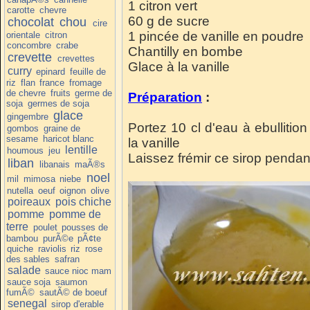
1 citron vert
carotte
chevre
60 g de sucre
chocolat
chou
cire
1 pincée de vanille en poudre
orientale
citron
concombre
crabe
Chantilly en bombe
crevette
crevettes
Glace à la vanille
curry
epinard
feuille de
riz
flan
france
fromage
de chevre
fruits
germe de
Préparation
:
soja
germes de soja
glace
gingembre
Portez 10 cl d'eau à ebullition
gombos
graine de
sesame
haricot blanc
la vanille
lentille
houmous
jeu
Laissez frémir ce sirop pendant 
liban
libanais
maÃ®s
noel
mil
mimosa
niebe
nutella
oeuf
oignon
olive
poireaux
pois chiche
pomme
pomme de
terre
poulet
pousses de
bambou
purÃ©e
pÃ¢te
quiche
raviolis
riz
rose
des sables
safran
salade
sauce nioc mam
sauce soja
saumon
fumÃ©
sautÃ© de boeuf
senegal
sirop d'erable