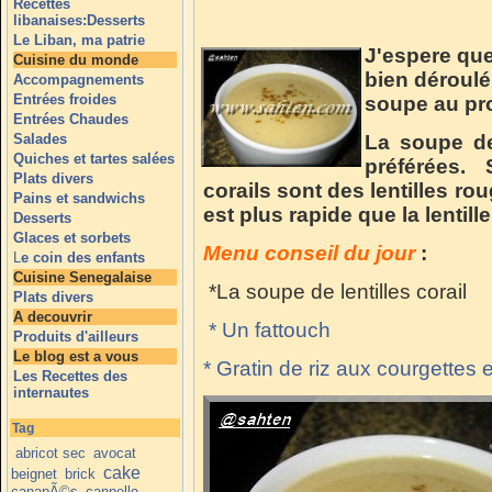
Recettes
libanaises:Desserts
Le Liban, ma patrie
J'espere que
Cuisine du monde
bien déroulé
Accompagnements
Entrées froides
soupe au p
Entrées Chaudes
Salades
La soupe de 
Quiches et tartes salées
préférées. 
Plats divers
corails sont des lentilles ro
Pains et sandwichs
est plus rapide que la lentill
Desserts
Glaces et sorbets
Menu conseil du jour
:
L
e coin des enfants
Cuisine Senegalaise
*La soupe de lentilles corail
Plats divers
A decouvrir
* Un fattouch
Produits d'ailleurs
Le blog est a vous
* Gratin de riz aux courgettes 
Les Recettes des
internautes
Tag
abricot sec
avocat
cake
beignet
brick
canapÃ©s
cannelle