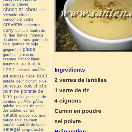
carotte
chevre
chocolat
chou
cire
orientale
citron
concombre
crabe
crevette
crevettes
curry
epinard
feuille de
riz
flan
france
fromage
de chevre
fruits
germe de
soja
germes de soja
glace
gingembre
gombos
graine de
sesame
haricot blanc
lentille
houmous
jeu
liban
Ingrédients
libanais
maÃ®s
noel
mil
mimosa
niebe
2 verres de lentilles
nutella
oeuf
oignon
olive
poireaux
pois chiche
1 verre de riz
pomme
pomme de
terre
poulet
pousses de
4 oignons
bambou
purÃ©e
pÃ¢te
quiche
raviolis
riz
rose
Cumin en poudre
des sables
safran
salade
sauce nioc mam
sauce soja
saumon
sel poivre
fumÃ©
sautÃ© de boeuf
senegal
sirop d'erable
Préparation
: