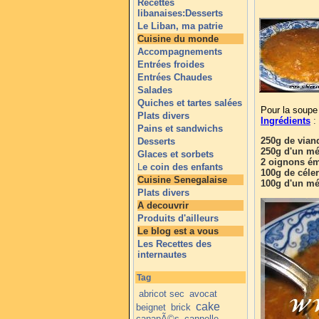
Recettes
libanaises:Desserts
Le Liban, ma patrie
Cuisine du monde
Accompagnements
Entrées froides
Entrées Chaudes
Salades
Quiches et tartes salées
Pour la soupe
Plats divers
Ingrédients
:
Pains et sandwichs
250g de vian
Desserts
250g d'un mél
Glaces et sorbets
2 oignons é
L
e coin des enfants
100g de céler
Cuisine Senegalaise
100g d'un mél
Plats divers
A decouvrir
Produits d'ailleurs
Le blog est a vous
Les Recettes des
internautes
Tag
abricot sec
avocat
cake
beignet
brick
canapÃ©s
cannelle