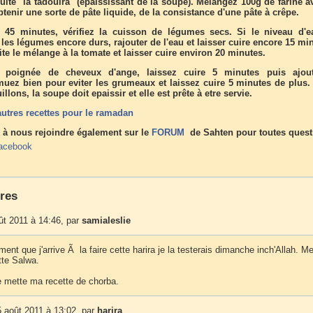
ite "la tadouira" (épaississant de la soupe). Mélangez 100g de farine a
obtenir une sorte de pâte liquide, de la consistance d'une pâte à crêpe.
45 minutes, vérifiez la cuisson de légumes secs. Si le niveau d'e
t les légumes encore durs, rajouter de l'eau et laisser cuire encore 15 mi
te le mélange à la tomate et laisser cuire environ 20 minutes.
 poignée de cheveux d'ange, laissez cuire 5 minutes puis ajou
muez bien pour eviter les grumeaux et laissez cuire 5 minutes de plus.
llons, la soupe doit epaissir et elle est prête à etre servie.
autres recettes pour le ramadan
 à nous rejoindre également sur le
FORUM
de Sahten pour toutes quest
acebook
res
ût 2011 à 14:46, par
samialeslie
ent que j'arrive Ã la faire cette harira je la testerais dimanche inch'Allah. Me
tte Salwa.
je mette ma recette de chorba.
 août 2011 à 13:02, par
harira