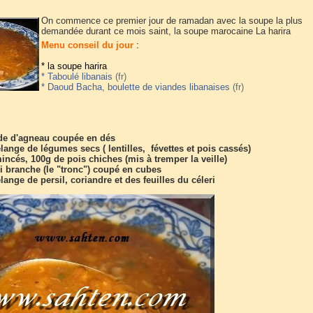
On commence ce premier jour de ramadan avec la soupe la plus
demandée durant ce mois saint, la soupe marocaine La harira
Menu conseil du jour
:
* la soupe harira
* Taboulé libanais
* Daoud Bacha, boulette de viandes libanaises
de d'agneau coupée en dés
ange de légumes secs ( lentilles, févettes et pois cassés)
mincés,
100g de pois chiches (mis à tremper la veille)
i branche (le "tronc") coupé en cubes
ange de persil, coriandre et des feuilles du céleri