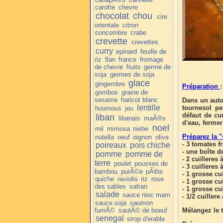
carotte
chevre
chocolat
chou
cire
orientale
citron
concombre
crabe
crevette
crevettes
curry
epinard
feuille de
riz
flan
france
fromage
de chevre
fruits
germe de
soja
germes de soja
glace
gingembre
Préparation
:
gombos
graine de
sesame
haricot blanc
Dans un autoc
lentille
tournesol pe
houmous
jeu
défaut de cur
liban
libanais
maÃ®s
d'eau, fermer
noel
mil
mimosa
niebe
Préparez la 
nutella
oeuf
oignon
olive
- 3 tomates f
poireaux
pois chiche
- une boîte 
pomme
pomme de
- 2 cuilleres
terre
poulet
pousses de
- 3 cuilleres 
bambou
purÃ©e
pÃ¢te
- 1 grosse cu
quiche
raviolis
riz
rose
- 1 grosse cu
des sables
safran
- 1 grosse cu
salade
sauce nioc mam
- 1/2 cuiller
sauce soja
saumon
fumÃ©
sautÃ© de boeuf
Mélangez le t
senegal
sirop d'erable