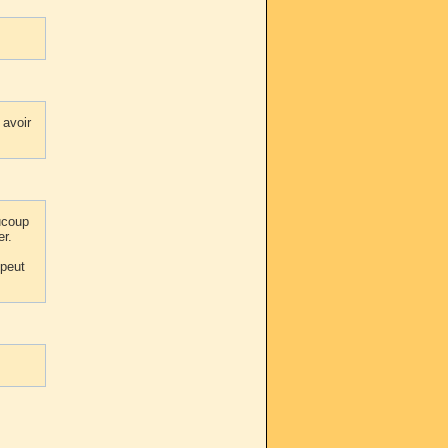
 avoir
ucoup
er.
 peut