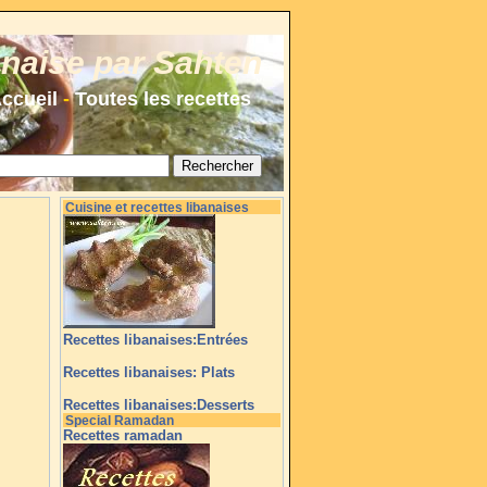
anaise par Sahten
ccueil
-
Toutes les recettes
Cuisine et recettes libanaises
Recettes libanaises:Entrées
Recettes libanaises: Plats
Recettes libanaises:Desserts
Special Ramadan
Recettes ramadan