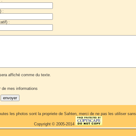
 :
) :
tif) :
era affiché comme du texte.
r de mes informations
outes les photos sont la propriete de Sahten, merci de ne pas les utiliser sa
Copyright © 2005-2014