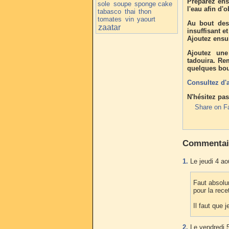
Préparez ensu
sole
soupe
sponge cake
l'eau afin d'
tabasco
thai
thon
tomates
vin
yaourt
Au bout des 
zaatar
insuffisant e
Ajoutez ensui
Ajoutez une
tadouira. Re
quelques boui
Consultez d'
N'hésitez pas
Share on F
Commentai
1.
Le jeudi 4 ao
Faut absolum
pour la rece
Il faut que 
2.
Le vendredi 5