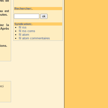
vec de
Rechercher:.
au est
nutes.
Syndication:.
tez la
fil rss
 Après
fil rss coms
fil atom
fil atom commentaires
ions.
rci