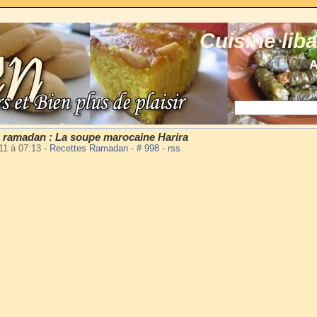
Cuisine lib
A
u ramadan : La soupe marocaine Harira
011 à 07:13
-
Recettes Ramadan
-
# 998
-
rss