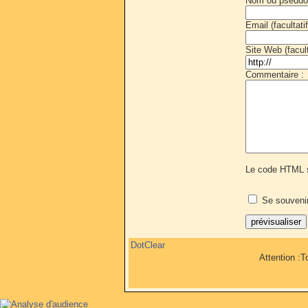
Nom ou pseudo
Email (facultatif
Site Web (faculta
Commentaire :
Le code HTML s
Se souveni
DotClear
Attention :T