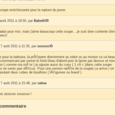
soupe enrichissante pour la rupture du jeune
août 2011 à 19:50, par
Babeth59
dan pour moi, mais j'aime beaucoup cette soupe....je suis bien contente d'en
merci!
7 août 2011 à 11:35, par
sousou30
ce pour la tadouira, la prÃ©parer directement au robot ou au mixeur ca va bea
 commencant par verser le fond d'eau d'abord puis la farine par dessus et mix
oi ( comme ma mÃ¨re ) je rajoute aussi du curry ( 1 cÃ c )dans cette soupe :
s ne serez pas dÃ©cus .Pour une version ratÃ©e de la soupe( ca arrive ) on
rajoutant deux cubes de bouillons ( lÃ©gumes ou boeuf ).
7 août 2011 à 15:48, par
salwa
les astuces soussou !
 commentaire