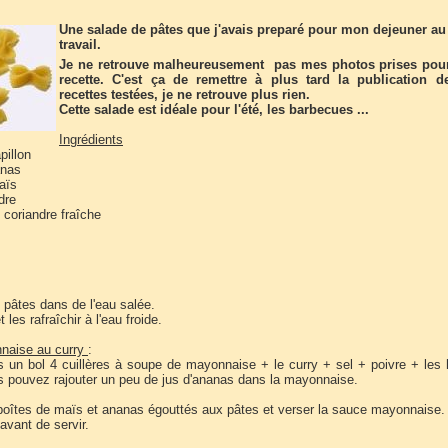
Une salade de pâtes que j'avais preparé pour mon dejeuner au
travail.
Je ne retrouve malheureusement pas mes photos prises pour
recette. C'est ça de remettre à plus tard la publication 
recettes testées, je ne retrouve plus rien.
Cette salade est idéale pour l'été, les barbecues ...
Ingrédients
pillon
anas
aïs
dre
u coriandre fraîche
s pâtes dans de l'eau salée.
 les rafraîchir à l'eau froide.
naise au curry
:
 un bol 4 cuillères à soupe de mayonnaise + le curry + sel + poivre + les
 pouvez rajouter un peu de jus d'ananas dans la mayonnaise.
boîtes de maïs et ananas égouttés aux pâtes et verser la sauce mayonnaise.
 avant de servir.