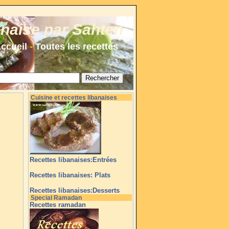
anaise par Sahten
ccueil
-
Toutes les recettes
Cuisine et recettes libanaises
Recettes libanaises:Entrées
Recettes libanaises: Plats
Recettes libanaises:Desserts
Special Ramadan
Recettes ramadan