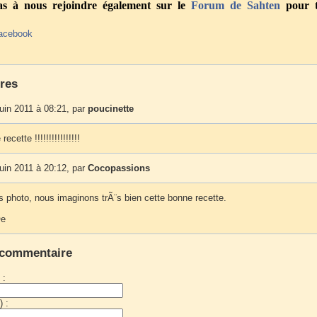
pas à nous rejoindre également sur le
Forum
de Sahten
pour t
acebook
res
uin 2011 à 08:21, par
poucinette
ecette !!!!!!!!!!!!!!!!
uin 2011 à 20:12, par
Cocopassions
photo, nous imaginons trÃ¨s bien cette bonne recette.
©e
 commentaire
 :
) :