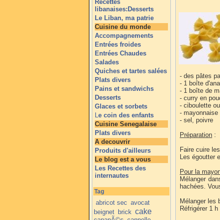
Recettes
libanaises:Desserts
Le Liban, ma patrie
Cuisine du monde
Accompagnements
Entrées froides
Entrées Chaudes
Salades
Quiches et tartes salées
- des pâtes pa
Plats divers
- 1 boîte d'an
Pains et sandwichs
- 1 boîte de m
Desserts
- curry en pou
- ciboulette o
Glaces et sorbets
- mayonnaise
L
e coin des enfants
- sel, poivre
Cuisine Senegalaise
Plats divers
Préparation
:
A decouvrir
Faire cuire le
Produits d'ailleurs
Les égoutter et
Le blog est a vous
Les Recettes des
Pour la mayon
internautes
Mélanger dans
hachées. Vous
Tag
Mélanger les 
abricot sec
avocat
Réfrigérer 1 h
cake
beignet
brick
canapÃ©s
cannelle