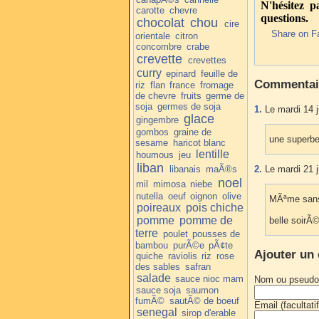
N'hésitez 
carotte
chevre
questions.
chocolat
chou
cire
Share on F
orientale
citron
concombre
crabe
crevette
crevettes
curry
epinard
feuille de
Commentai
riz
flan
france
fromage
de chevre
fruits
germe de
soja
germes de soja
1.
Le mardi 14 j
glace
gingembre
gombos
graine de
une superbe r
sesame
haricot blanc
lentille
houmous
jeu
liban
libanais
maÃ®s
2.
Le mardi 21 j
noel
mil
mimosa
niebe
nutella
oeuf
oignon
olive
MÃªme sans 
poireaux
pois chiche
pomme
pomme de
belle soirÃ
terre
poulet
pousses de
bambou
purÃ©e
pÃ¢te
Ajouter un
quiche
raviolis
riz
rose
des sables
safran
salade
sauce nioc mam
Nom ou pseudo
sauce soja
saumon
fumÃ©
sautÃ© de boeuf
Email (facultatif
senegal
sirop d'erable