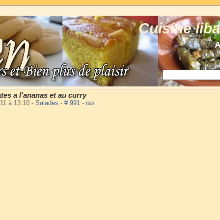
Cuisine lib
A
tes a l'ananas et au curry
2011 à 13:10
-
Salades
-
# 991
-
rss