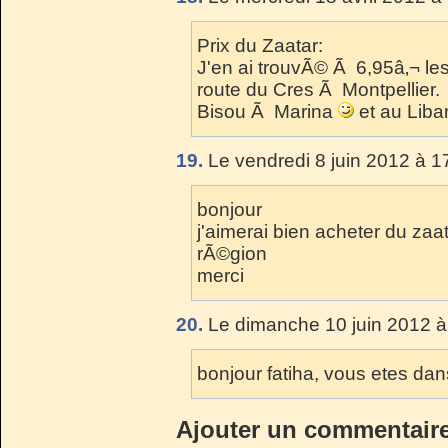
Prix du Zaatar:
J'en ai trouvÃ© Ã 6,95â‚¬ le
route du Cres Ã Montpellier.
Bisou Ã Marina
et au Liba
19.
Le vendredi 8 juin 2012 à 1
bonjour
j'aimerai bien acheter du za
rÃ©gion
merci
20.
Le dimanche 10 juin 2012 à
bonjour fatiha, vous etes dan
Ajouter un commentair