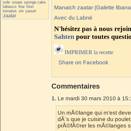
sole
soupe
sponge cake
tabasco
thai
thon
Manaich zaatar (Galette libana
tomates
vin
yaourt
zaatar
Avec du Labné
N'hésitez pas à nous rejoi
Sahten
pour toutes questi
IMPRIMER la recette
Share on Facebook
Commentaires
1.
Le mardi 30 mars 2010 à 15:
Un mÃ©lange qui m'est deve
dÃ¨s que je cuisine du poule
prÃ©fÃ©rer les mÃ©langes syr