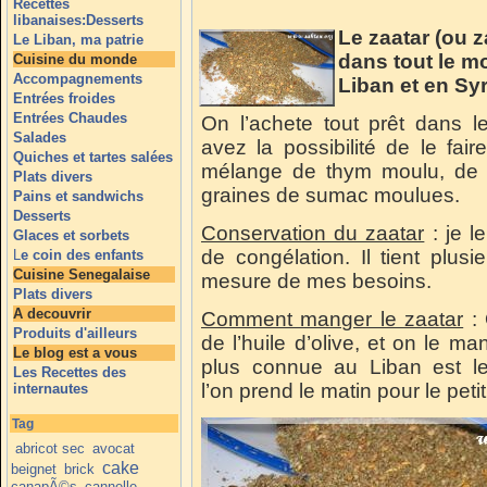
Recettes
libanaises:Desserts
Le zaatar (ou z
Le Liban, ma patrie
dans tout le mo
Cuisine du monde
Accompagnements
Liban et en Syr
Entrées froides
Entrées Chaudes
On l’achete tout prêt dans l
Salades
avez la possibilité de le fa
Quiches et tartes salées
mélange de thym moulu, de 
Plats divers
graines de sumac moulues.
Pains et sandwichs
Desserts
Conservation du zaatar
: je l
Glaces et sorbets
de congélation. Il tient plusi
L
e coin des enfants
Cuisine Senegalaise
mesure de mes besoins.
Plats divers
A decouvrir
Comment manger le zaatar
: 
Produits d'ailleurs
de l’huile d’olive, et on le ma
Le blog est a vous
plus connue au Liban est le
Les Recettes des
l’on prend le matin pour le peti
internautes
Tag
abricot sec
avocat
cake
beignet
brick
canapÃ©s
cannelle