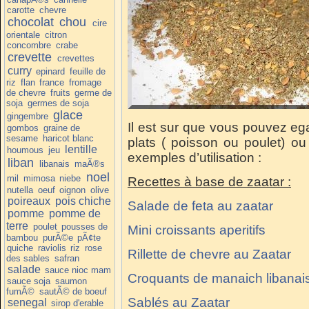
carotte
chevre
chocolat
chou
cire
orientale
citron
concombre
crabe
crevette
crevettes
curry
epinard
feuille de
riz
flan
france
fromage
de chevre
fruits
germe de
soja
germes de soja
glace
gingembre
Il est sur que vous pouvez eg
gombos
graine de
sesame
haricot blanc
plats ( poisson ou poulet) o
lentille
houmous
jeu
exemples d’utilisation :
liban
libanais
maÃ®s
noel
mil
mimosa
niebe
Recettes à base de zaatar :
nutella
oeuf
oignon
olive
poireaux
pois chiche
Salade de feta au zaatar
pomme
pomme de
terre
poulet
pousses de
Mini croissants aperitifs
bambou
purÃ©e
pÃ¢te
quiche
raviolis
riz
rose
Rillette de chevre au Zaatar
des sables
safran
salade
sauce nioc mam
Croquants de manaich libanai
sauce soja
saumon
fumÃ©
sautÃ© de boeuf
Sablés au Zaatar
senegal
sirop d'erable