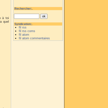
Rechercher:.
o à toi
a quel
Syndication:.
fil rss
fil rss coms
fil atom
fil atom commentaires