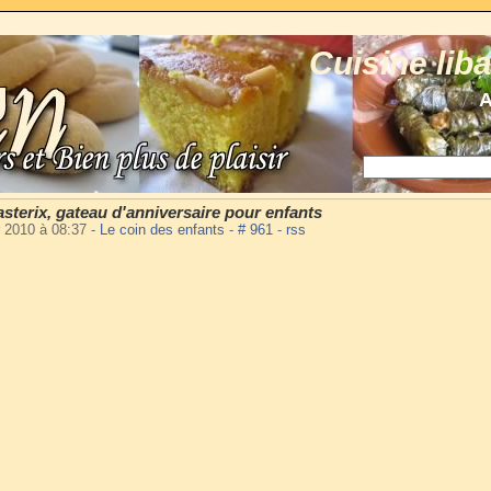
Cuisine lib
A
'asterix, gateau d'anniversaire pour enfants
er 2010 à 08:37
-
Le coin des enfants
-
# 961
-
rss