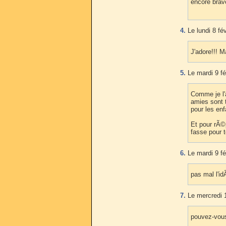
encore brav
4.
Le lundi 8 fé
J'adore!!! M
5.
Le mardi 9 fé
Comme je l'
amies sont t
pour les enf
Et pour rÃ©
fasse pour t
6.
Le mardi 9 fé
pas mal l'id
7.
Le mercredi 1
pouvez-vous