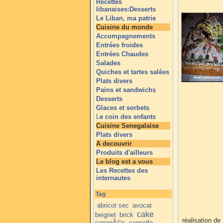
Recettes
libanaises:Desserts
Le Liban, ma patrie
Cuisine du monde
Accompagnements
Entrées froides
Entrées Chaudes
Salades
Quiches et tartes salées
Plats divers
Pains et sandwichs
Desserts
Glaces et sorbets
L
e coin des enfants
Cuisine Senegalaise
Plats divers
A decouvrir
Produits d'ailleurs
Le blog est a vous
Les Recettes des
internautes
Tag
abricot sec
avocat
cake
beignet
brick
réalisation de
canapÃ©s
cannelle