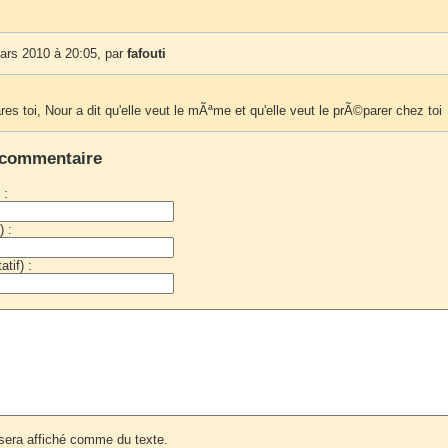
ars 2010 à 20:05, par
fafouti
es toi, Nour a dit qu'elle veut le mÃªme et qu'elle veut le prÃ©parer chez toi
 commentaire
 :
) :
tif) :
era affiché comme du texte.