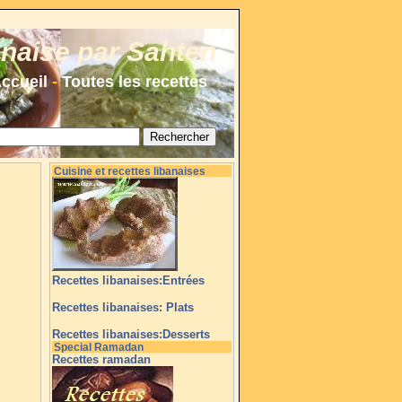
anaise par Sahten
ccueil
-
Toutes les recettes
Cuisine et recettes libanaises
Recettes libanaises:Entrées
Recettes libanaises: Plats
Recettes libanaises:Desserts
Special Ramadan
Recettes ramadan