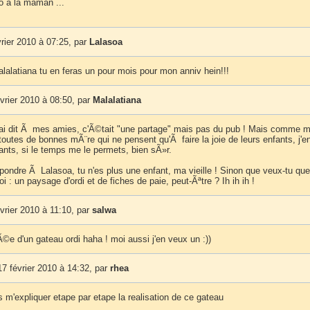
o a la maman ...
vrier 2010 à 07:25, par
Lalasoa
alalatiana tu en feras un pour mois pour mon anniv hein!!!
vrier 2010 à 08:50, par
Malalatiana
ai dit Ã mes amies, c'Ã©tait "une partage" mais pas du pub ! Mais comme 
outes de bonnes mÃ¨re qui ne pensent qu'Ã faire la joie de leurs enfants, j'en
ants, si le temps me le permets, bien sÃ»r.
pondre Ã Lalasoa, tu n'es plus une enfant, ma vieille ! Sinon que veux-tu que
oi : un paysage d'ordi et de fiches de paie, peut-Ãªtre ? Ih ih ih !
vrier 2010 à 11:10, par
salwa
Ã©e d'un gateau ordi haha ! moi aussi j'en veux un :))
7 février 2010 à 14:32, par
rhea
 m'expliquer etape par etape la realisation de ce gateau