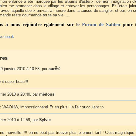
 mon enfance a été marquée par les albums d'asterix, de mon imagination d'
bien me promener dans le village et cotoyer les personnages. Et j'etais jal
té avec laquelle obelix arrivait à mordre dans la cuisse de sanglier, et oui, on se
mande reste gourmande toute sa vie ....
pas à nous rejoindre également sur le
Forum
de Sahten
pour t
acebook
res
9 janvier 2010 à 10:53, par
aurÃ©
nt super beau!!!
vrier 2010 à 20:40, par
mielous
: WAOUW, impressionnant! Et en plus il a l'air succulent :p
vrier 2010 à 12:59, par
Sylvie
ne merveille !!!! on ne peut pas trouver plus joliement faiT ! C'est magnifique 