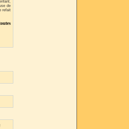
enfant,
ouse de
 refait
outes
!