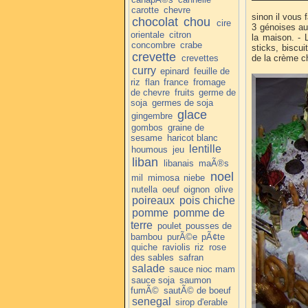
carotte
chevre
sinon il vous f
chocolat
chou
cire
3 génoises au 
orientale
citron
la maison. - 
concombre
crabe
sticks, biscu
crevette
crevettes
de la crème ch
curry
epinard
feuille de
riz
flan
france
fromage
de chevre
fruits
germe de
soja
germes de soja
glace
gingembre
gombos
graine de
sesame
haricot blanc
lentille
houmous
jeu
liban
libanais
maÃ®s
noel
mil
mimosa
niebe
nutella
oeuf
oignon
olive
poireaux
pois chiche
pomme
pomme de
terre
poulet
pousses de
bambou
purÃ©e
pÃ¢te
quiche
raviolis
riz
rose
des sables
safran
salade
sauce nioc mam
sauce soja
saumon
fumÃ©
sautÃ© de boeuf
senegal
sirop d'erable