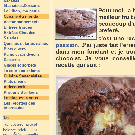
Recettes
libanaises:Desserts
Pour moi, la
Le Liban, ma patrie
meilleur fruit
Cuisine du monde
Accompagnements
beaucoup d'au
Entrées froides
preféré.
Entrées Chaudes
c'est une rec
Salades
Quiches et tartes salées
passion
. J'ai juste fait l'e
Plats divers
dans mon fondant et je tro
Pains et sandwichs
chocolat. Je vous conseill
Desserts
recette qui suit :
Glaces et sorbets
L
e coin des enfants
Cuisine Senegalaise
Plats divers
A decouvrir
Produits d'ailleurs
Le blog est a vous
Les Recettes des
internautes
Tag
abricot sec
avocat
cake
beignet
brick
canapÃ©s
cannelle