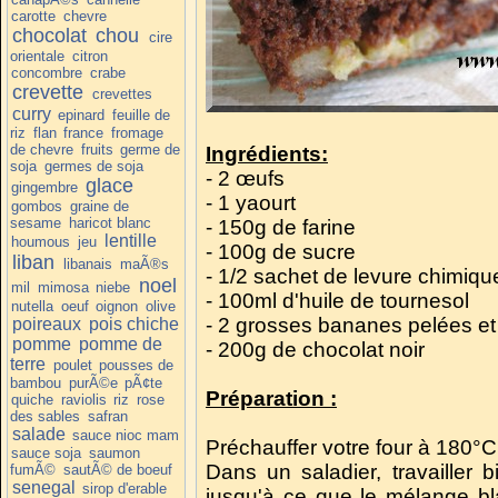
carotte
chevre
chocolat
chou
cire
orientale
citron
concombre
crabe
crevette
crevettes
curry
epinard
feuille de
riz
flan
france
fromage
de chevre
fruits
germe de
Ingrédients:
soja
germes de soja
- 2 œufs
glace
gingembre
- 1 yaourt
gombos
graine de
sesame
haricot blanc
- 150g de farine
lentille
houmous
jeu
- 100g de sucre
liban
libanais
maÃ®s
- 1/2 sachet de levure chimiqu
noel
mil
mimosa
niebe
- 100ml d'huile de tournesol
nutella
oeuf
oignon
olive
- 2 grosses bananes pelées et
poireaux
pois chiche
pomme
pomme de
- 200g de chocolat noir
terre
poulet
pousses de
bambou
purÃ©e
pÃ¢te
Préparation :
quiche
raviolis
riz
rose
des sables
safran
salade
sauce nioc mam
Préchauffer votre four à 180°C 
sauce soja
saumon
Dans un saladier, travailler 
fumÃ©
sautÃ© de boeuf
senegal
sirop d'erable
jusqu'à ce que le mélange bla