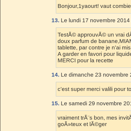
Bonjour,1yaourt! vaut combi
13.
Le lundi 17 novembre 2014 
TestÃ© approuvÃ© un vrai dÃ
doux parfum de banane,MIAM 
tablette, par contre je n'ai m
A garder en favori pour liqu
MERCI pour la recette
14.
Le dimanche 23 novembre 2
c'est super merci valili pour
15.
Le samedi 29 novembre 201
vraiment trÃ¨s bon, mes invit
goÃ»teux et lÃ©ger