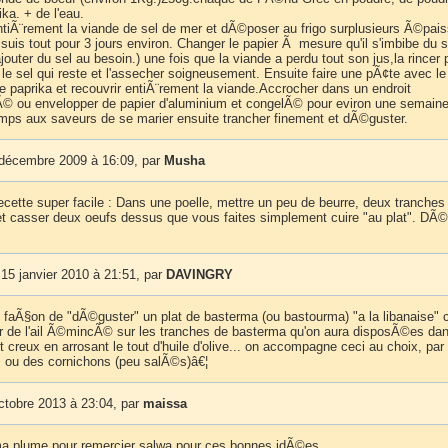
ika. + de l'eau.
ntiÃ¨rement la viande de sel de mer et dÃ©poser au frigo surplusieurs Ã©pai
suis tout pour 3 jours environ. Changer le papier Ã mesure qu'il s'imbibe du 
ajouter du sel au besoin.) une fois que la viande a perdu tout son jus,la rincer 
 le sel qui reste et l'assecher soigneusement. Ensuite faire une pÃ¢te avec l
t le paprika et recouvrir entiÃ¨rement la viande.Accrocher dans un endroit
© ou envelopper de papier d'aluminium et congelÃ© pour eviron une semaine
temps aux saveurs de se marier ensuite trancher finement et dÃ©guster.
 décembre 2009 à 16:09, par
Musha
ecette super facile : Dans une poelle, mettre un peu de beurre, deux tranches
t casser deux oeufs dessus que vous faites simplement cuire "au plat". DÃ©-
15 janvier 2010 à 21:51, par
DAVINGRY
e faÃ§on de "dÃ©guster" un plat de basterma (ou bastourma) "a la libanaise" c
er de l'ail Ã©mincÃ© sur les tranches de basterma qu'on aura disposÃ©es da
´t creux en arrosant le tout d'huile d'olive... on accompagne ceci au choix, par
ou des cornichons (peu salÃ©s)â€¦
ctobre 2013 à 23:04, par
maissa
a plume pour remercier salwa pour ces bonnes idÃ©es.