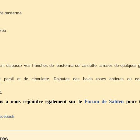
de basterma
elée
nt disposez vos tranches de basterma sur assiette, arrosez de quelques g
 persil et de ciboulette. Rajoutes des baies roses entieres ou ec
.
t.
pas à nous rejoindre également sur le
Forum
de Sahten
pour t
acebook
res