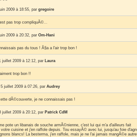
uin 2009 à 18:55, par
gregoire
'est pas trop compliquÃ©...
uin 2009 à 20:32, par
Om-Hani
naissais pas du tous ! Ã§a a l'air trop bon !
 juillet 2009 à 12:12, par
Laura
aiment trop bon !!
 juillet 2009 à 07:26, par
Audrey
cette dÃ©couverte, je ne connaissais pas !
 juillet 2009 à 20:12, par
Patrick CdM
e pote un libanais de souche armÃ©nienne, c'est lui qui m'a d'ailleurs fait
otre cuisine et j'en raffole depuis. Tou essayÃ© avec lui, jusqu'au foie d'ag
ognons blancs! La besterma, j'en raffole, mais je ne l'ai jamais mangÃ©e autr