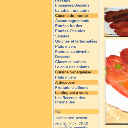
Recettes
libanaises:Desserts
Le Liban, ma patrie
Cuisine du monde
Accompagnements
Entrées froides
Entrées Chaudes
Salades
Quiches et tartes salées
Plats divers
Pains et sandwichs
Desserts
Glaces et sorbets
L
e coin des enfants
Cuisine Senegalaise
Plats divers
A decouvrir
Produits d'ailleurs
Le blog est a vous
Les Recettes des
internautes
Tag
abricot sec
avocat
cake
beignet
brick
canapÃ©s
cannelle