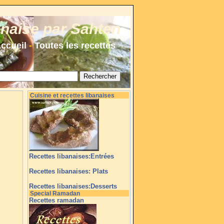
anaise par Sahten
ccueil
-
Toutes les recettes
Cuisine et recettes libanaises
Recettes libanaises:Entrées
Recettes libanaises: Plats
Recettes libanaises:Desserts
Special Ramadan
Recettes ramadan