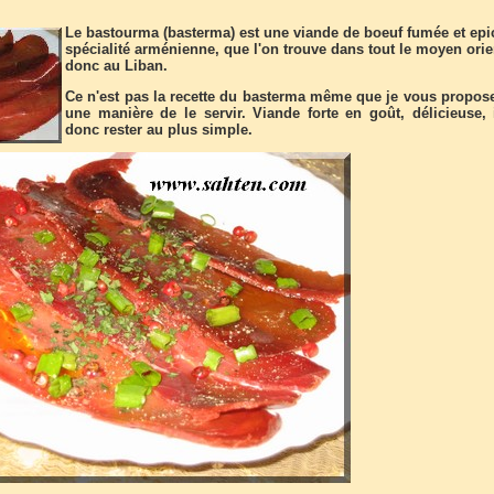
Le bastourma (basterma) est une viande de boeuf fumée et epi
spécialité arménienne, que l'on trouve dans tout le moyen orie
donc au Liban.
Ce n'est pas la recette du basterma même que je vous propos
une manière de le servir. Viande forte en goût, délicieuse, i
donc rester au plus simple.