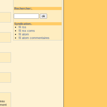
Rechercher:.
Syndication:.
fil rss
fil rss coms
fil atom
fil atom commentaires
neau
ement