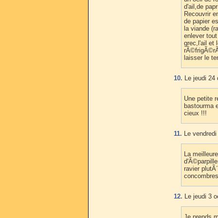
d'ail,de papr
Recouvrir e
de papier es
la viande (r
enlever tout
grec,l'ail e
rÃ©frigÃ©rÃ
laisser le 
10.
Le jeudi 24
Une petite r
bastourma e
cieux !!!
11.
Le vendredi 
La meilleur
d'Ã©parpill
ravier plutÃ
concombres 
12.
Le jeudi 3 o
Je prends m