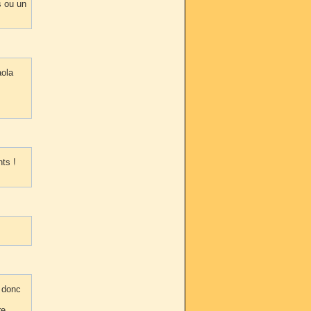
s ou un
aola
ts !
 donc
re