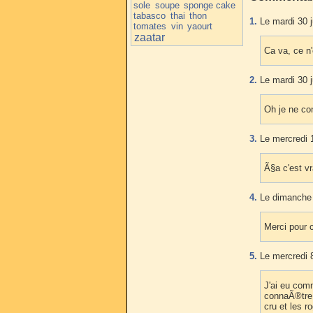
sole
soupe
sponge cake
tabasco
thai
thon
1.
Le mardi 30 j
tomates
vin
yaourt
zaatar
Ca va, ce n
2.
Le mardi 30 j
Oh je ne con
3.
Le mercredi 1
Ã§a c'est vr
4.
Le dimanche 5
Merci pour 
5.
Le mercredi 8
J'ai eu comm
connaÃ®tre v
cru et les r