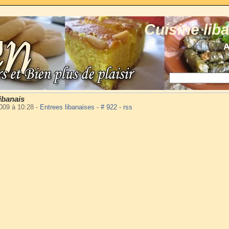
Cuisine lib
A
ibanais
2009 à 10:28
-
Entrees libanaises
-
# 922
-
rss