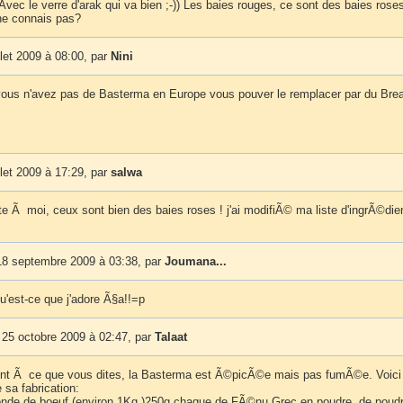
Avec le verre d'arak qui va bien ;-)) Les baies rouges, ce sont des baies rose
 ne connais pas?
llet 2009 à 08:00, par
Nini
vous n'avez pas de Basterma en Europe vous pouver le remplacer par du Bre
llet 2009 à 17:29, par
salwa
te Ã moi, ceux sont bien des baies roses ! j'ai modifiÃ© ma liste d'ingrÃ©dien
18 septembre 2009 à 03:38, par
Joumana...
est-ce que j'adore Ã§a!!=p
25 octobre 2009 à 02:47, par
Talaat
nt Ã ce que vous dites, la Basterma est Ã©picÃ©e mais pas fumÃ©e. Voici
e sa fabrication:
ronde de boeuf (environ 1Kg.)250g.chaque de FÃ©nu Grec en poudre, de poud