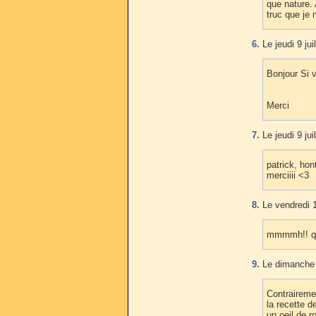
que nature. 
truc que je
6.
Le jeudi 9 jui
Bonjour Si 
Merci
7.
Le jeudi 9 jui
patrick, hon
merciiii <3
8.
Le vendredi 
mmmmh!! qu'
9.
Le dimanche 
Contraireme
la recette d
un oeil de 