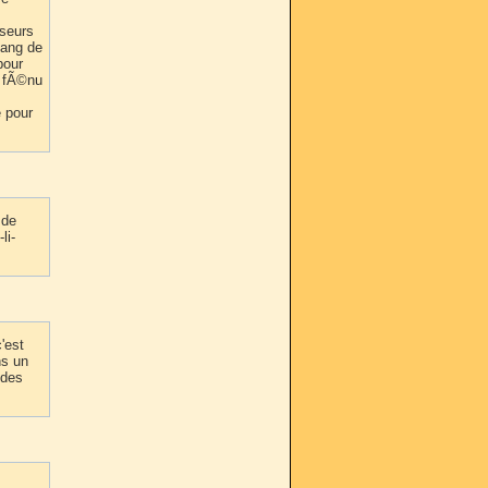
sseurs
sang de
pour
e fÃ©nu
 pour
 de
li-
'est
ns un
 des