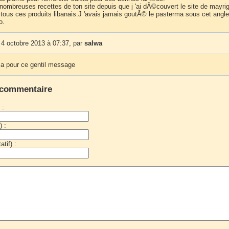
 nombreuses recettes de ton site depuis que j 'ai dÃ©couvert le site de mayr
 tous ces produits libanais.J 'avais jamais goutÃ© le pasterma sous cet angle
o.
 4 octobre 2013 à 07:37, par
salwa
a pour ce gentil message
 commentaire
 :
) :
tif) :