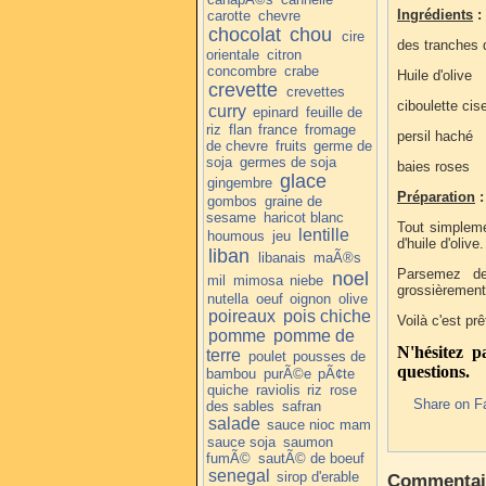
Ingrédients
:
carotte
chevre
chocolat
chou
cire
des tranches 
orientale
citron
concombre
crabe
Huile d'olive
crevette
crevettes
ciboulette cis
curry
epinard
feuille de
riz
flan
france
fromage
persil haché
de chevre
fruits
germe de
soja
germes de soja
baies roses
glace
gingembre
Préparation
:
gombos
graine de
sesame
haricot blanc
Tout simpleme
lentille
houmous
jeu
d'huile d'olive.
liban
libanais
maÃ®s
Parsemez de
noel
mil
mimosa
niebe
grossièrement
nutella
oeuf
oignon
olive
poireaux
pois chiche
Voilà c'est prê
pomme
pomme de
N'hésitez 
terre
poulet
pousses de
questions.
bambou
purÃ©e
pÃ¢te
quiche
raviolis
riz
rose
Share on F
des sables
safran
salade
sauce nioc mam
sauce soja
saumon
fumÃ©
sautÃ© de boeuf
senegal
sirop d'erable
Commentai