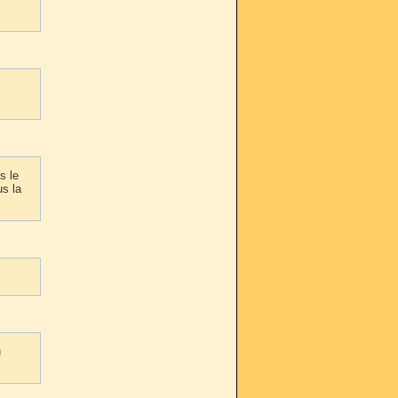
s le
us la
u