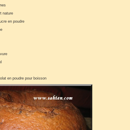
nnes
t nature
sucre en poudre
ne
evure
el
olat en poudre pour boisson