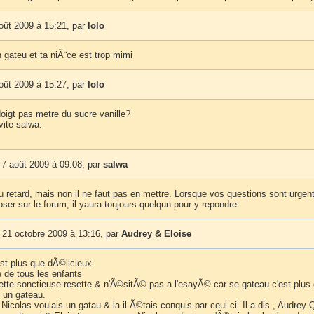
oût 2009 à 15:21, par
lolo
on gateu et ta niÃ¨ce est trop mimi
oût 2009 à 15:27, par
lolo
oigt pas metre du sucre vanille?
vite salwa.
 7 août 2009 à 09:08, par
salwa
 retard, mais non il ne faut pas en mettre. Lorsque vos questions sont urgen
ser sur le forum, il yaura toujours quelqun pour y repondre
 21 octobre 2009 à 13:16, par
Audrey & Eloise
st plus que dÃ©licieux.
e de tous les enfants
ette sonctieuse resette & n'Ã©sitÃ© pas a l'esayÃ© car se gateau c'est plus 
t un gateau.
Nicolas voulais un gatau & la il Ã©tais conquis par ceui ci. Il a dis , Audrey 