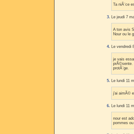
Ta niÃ¨ce es
3.
Le jeudi 7 ma
A ton avis 
Nour ou le 
4.
Le vendredi 
je vais essa
prÃ©sente. 
protÃ¨ge.
5.
Le lundi 11 m
j'ai aimÃ© e
6.
Le lundi 11 m
nour est ado
pommes ou 