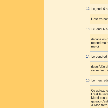
12.
Le jeudi 6 a
il est tro b
13.
Le jeudi 6 a
dedans on d
repond moi 
merci
14.
Le vendredi
desolÃ©e du
venez les po
15.
Le mercredi
Ce gateau e
C'est le rev
Merci pou c
gateau c'es
& Mon frere 