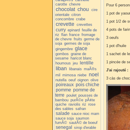
carotte
chevre
Pour 6 perso
chocolat
chou
cire
1 pot de yaour
orientale
citron
concombre
crabe
1 pot 1/2 de 
crevette
crevettes
curry
4 pots de fari
epinard
feuille de
riz
flan
france
fromage
3 oeufs
de chevre
fruits
germe de
soja
germes de soja
1 pot d'huile
glace
gingembre
gombos
graine de
1 sachet de l
sesame
haricot blanc
1 pincée de s
lentille
houmous
jeu
liban
libanais
maÃ®s
J'ai rajouté :
noel
mil
mimosa
niebe
3 càs de choc
nutella
oeuf
oignon
olive
poireaux
pois chiche
pomme
pomme de
terre
poulet
pousses de
bambou
purÃ©e
pÃ¢te
quiche
raviolis
riz
rose
des sables
safran
salade
sauce nioc mam
sauce soja
saumon
fumÃ©
sautÃ© de boeuf
senegal
sirop d'erable