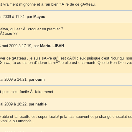
t vraiment mignonne et a l'air bien fiÃ¨re de ce gÃ¢teau.
i 2009 à 11:24, par
Mayou
Salwa, qui est Ã croquer en premier ?
gÃ¢teau ??
8 mai 2009 à 17:19, par
Maria. LIBAN
yer ce gÃ¢teau , je suis sÃ»re qu'il est dÃ©licieux puisque c'est Nour qui nou
Salwa, tu as raison d'adorer ta niÃ¨ce elle est charmante.Que le Bon Dieu vo
ai 2009 à 14:21, par
oumi
t puis c'est facile Ã faire merci
ai 2009 à 18:22, par
nathie
rable et la recette est super facile! je la fais souvent et je change chocolat o
vanille ou amande..