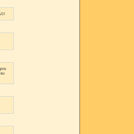
Ã©!
gros
 au