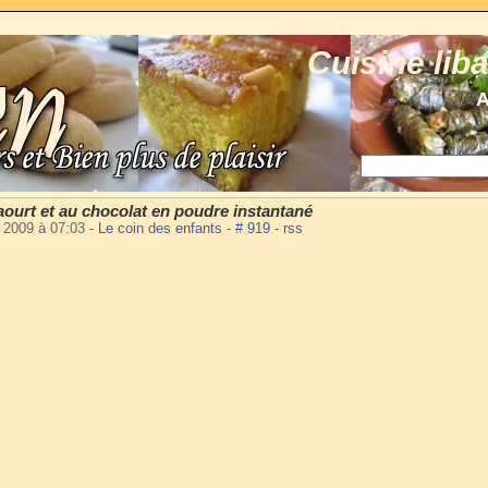
Cuisine lib
A
ourt et au chocolat en poudre instantané
i 2009 à 07:03
-
Le coin des enfants
-
# 919
-
rss