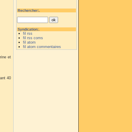
Rechercher:.
Syndication:.
fil rss
fil rss coms
fil atom
fil atom commentaires
rine et
dant 40