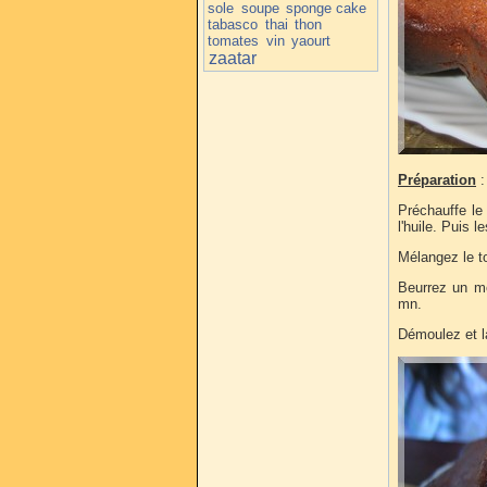
sole
soupe
sponge cake
tabasco
thai
thon
tomates
vin
yaourt
zaatar
Préparation
:
Préchauffe le 
l'huile. Puis l
Mélangez le t
Beurrez un mo
mn.
Démoulez et la