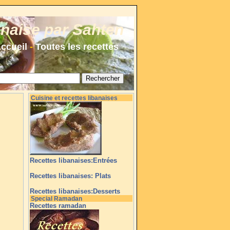
anaise par Sahten
ccueil
-
Toutes les recettes
Cuisine et recettes libanaises
Recettes libanaises:Entrées
Recettes libanaises: Plats
Recettes libanaises:Desserts
Special Ramadan
Recettes ramadan