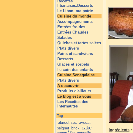
Recettes
libanaises:Desserts
Le Liban, ma patrie
Cuisine du monde
Accompagnements
Entrées froides
Entrées Chaudes
Salades
Quiches et tartes salées
Plats divers
Pains et sandwichs
Desserts
Glaces et sorbets
L
e coin des enfants
Cuisine Senegalaise
Plats divers
A decouvrir
Produits d'ailleurs
Le blog est a vous
Les Recettes des
internautes
Tag
abricot sec
avocat
cake
beignet
brick
Ingrédients
:
canapÃ©s
cannelle