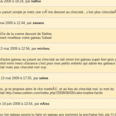
ai 2009 à 18:24, par
nathie
du yaourt simple je mets une crÃ¨me dessert au chocolat , c'est plus chocolat
mai 2009 à 12:44, par
savana
dÃ©e de la creme dessert de Nathie.
raiment moelleux votre gateau Salwa!
13 mai 2009 à 12:56, par
michou
d'autre gateau au yaourt au chocolat au lait sinon ton gateau super bon gros 
entot mimi merci d'avance c'est pour mes petits enfants qui adore les gateaux
lait mais pas chocolat noir svp
 13 mai 2009 à 17:55, par
salwa
u, je te propose alors le cke marbrÃ©, et au lieu du chocolat noir, tu met du
 lait http://www.sahten.com/index.php?2008/06/05/cake-marbre-facile
 14 juin 2009 à 13:54, par
nAiss
ieux ton gateau pourra tu faire un gateau aux pommes la prochaine fois stp !!=)