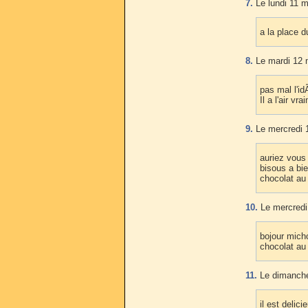
7.
Le lundi 11 m
a la place 
8.
Le mardi 12 
pas mal l'i
Il a l'air v
9.
Le mercredi 
auriez vous 
bisous a bi
chocolat au 
10.
Le mercredi
bojour micho
chocolat au
11.
Le dimanche
il est delic