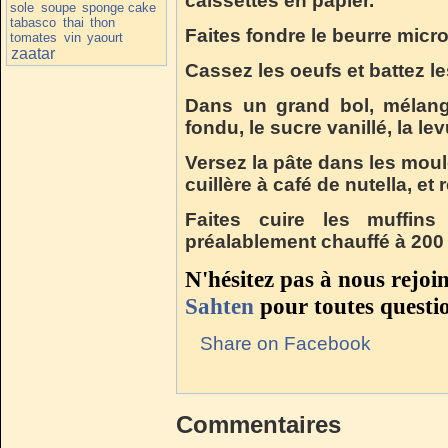
caissettes en papier.
sole
soupe
sponge cake
tabasco
thai
thon
Faites fondre le beurre micro
tomates
vin
yaourt
zaatar
Cassez les oeufs et battez le
Dans un grand bol, mélange
fondu, le sucre vanillé, la levu
Versez la pâte dans les moul
cuillère à café de nutella, e
Faites cuire les muffi
préalablement chauffé à 200 
N'hésitez pas à nous rejoi
Sahten
pour toutes questi
Share on Facebook
Commentaires