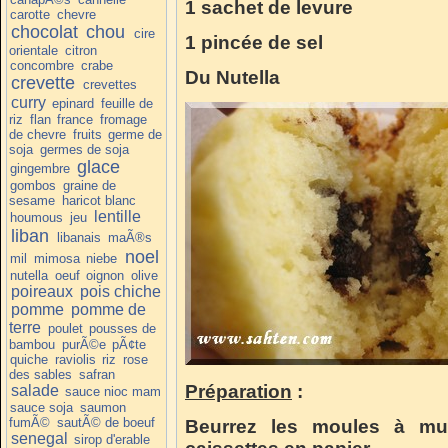
1 sachet de levure
carotte
chevre
chocolat
chou
cire
1 pincée de sel
orientale
citron
concombre
crabe
Du
Nutella
crevette
crevettes
curry
epinard
feuille de
riz
flan
france
fromage
de chevre
fruits
germe de
soja
germes de soja
glace
gingembre
gombos
graine de
sesame
haricot blanc
lentille
houmous
jeu
liban
libanais
maÃ®s
noel
mil
mimosa
niebe
nutella
oeuf
oignon
olive
poireaux
pois chiche
pomme
pomme de
terre
poulet
pousses de
bambou
purÃ©e
pÃ¢te
quiche
raviolis
riz
rose
des sables
safran
Préparation
:
salade
sauce nioc mam
sauce soja
saumon
fumÃ©
sautÃ© de boeuf
Beurrez les moules à muff
senegal
sirop d'erable