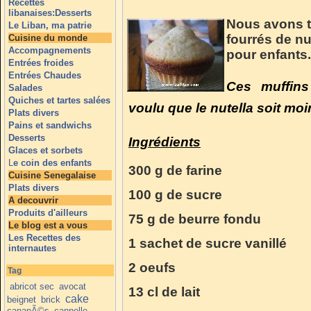
Recettes
libanaises:Desserts
Nous avons te
Le Liban, ma patrie
fourrés de nu
Cuisine du monde
Accompagnements
pour enfants.
Entrées froides
Entrées Chaudes
Ces muffins 
Salades
Quiches et tartes salées
voulu que le nutella soit moin
Plats divers
Pains et sandwichs
Desserts
Ingrédients
Glaces et sorbets
L
e coin des enfants
300 g de farine
Cuisine Senegalaise
Plats divers
100 g de sucre
A decouvrir
Produits d'ailleurs
75 g de beurre fondu
Le blog est a vous
Les Recettes des
1 sachet de sucre vanillé
internautes
2 oeufs
Tag
abricot sec
avocat
13 cl de lait
cake
beignet
brick
canapÃ©s
cannelle