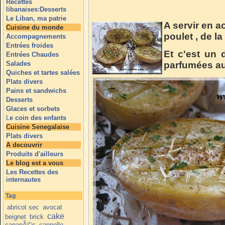
Recettes
libanaises:Desserts
Le Liban, ma patrie
A servir en 
Cuisine du monde
poulet , de la
Accompagnements
Entrées froides
Et c'est un d
Entrées Chaudes
Salades
parfumées au
Quiches et tartes salées
Plats divers
Pains et sandwichs
Desserts
Glaces et sorbets
L
e coin des enfants
Cuisine Senegalaise
Plats divers
A decouvrir
Produits d'ailleurs
Le blog est a vous
Les Recettes des
internautes
Tag
abricot sec
avocat
cake
beignet
brick
canapÃ©s
cannelle