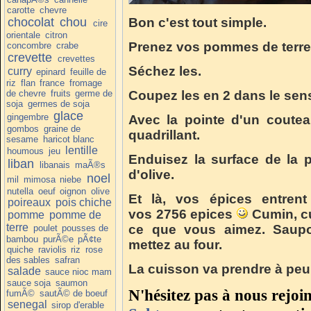
carotte
chevre
chocolat
chou
Bon c'est tout simple.
cire
orientale
citron
Prenez vos pommes de terre
concombre
crabe
crevette
crevettes
Séchez les.
curry
epinard
feuille de
riz
flan
france
fromage
de chevre
fruits
germe de
Coupez les en 2 dans le sens
soja
germes de soja
glace
gingembre
Avec la pointe d'un coutea
gombos
graine de
quadrillant.
sesame
haricot blanc
lentille
houmous
jeu
Enduisez la surface de la 
liban
libanais
maÃ®s
d'olive.
noel
mil
mimosa
niebe
nutella
oeuf
oignon
olive
Et là, vos épices entren
poireaux
pois chiche
vos 2756 epices
Cumin, cur
pomme
pomme de
terre
ce que vous aimez. Saupo
poulet
pousses de
bambou
purÃ©e
pÃ¢te
mettez au four.
quiche
raviolis
riz
rose
des sables
safran
La cuisson va prendre à peu 
salade
sauce nioc mam
sauce soja
saumon
N'hésitez pas à nous rejoi
fumÃ©
sautÃ© de boeuf
senegal
sirop d'erable