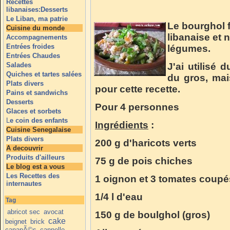
Recettes
libanaises:Desserts
Le Liban, ma patrie
Le bourghol f
Cuisine du monde
libanaise et 
Accompagnements
Entrées froides
légumes.
Entrées Chaudes
Salades
J'ai utilisé 
Quiches et tartes salées
du gros, mais
Plats divers
pour cette recette.
Pains et sandwichs
Desserts
Pour 4 personnes
Glaces et sorbets
L
e coin des enfants
Ingrédients
:
Cuisine Senegalaise
Plats divers
200 g d'haricots verts
A decouvrir
Produits d'ailleurs
75 g de pois chiches
Le blog est a vous
Les Recettes des
1 oignon et
3 tomates coupé
internautes
1/4 l d'eau
Tag
abricot sec
avocat
150 g de boulghol (gros)
cake
beignet
brick
canapÃ©s
cannelle