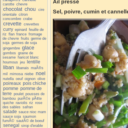
Ail pressé
carotte
chevre
chocolat
chou
cire
Sel, poivre, cumin et cannell
orientale
citron
concombre
crabe
crevette
crevettes
curry
epinard
feuille de
riz
flan
france
fromage
de chevre
fruits
germe de
soja
germes de soja
glace
gingembre
gombos
graine de
sesame
haricot blanc
lentille
houmous
jeu
liban
libanais
maÃ®s
noel
mil
mimosa
niebe
nutella
oeuf
oignon
olive
poireaux
pois chiche
pomme
pomme de
terre
poulet
pousses de
bambou
purÃ©e
pÃ¢te
quiche
raviolis
riz
rose
des sables
safran
salade
sauce nioc mam
sauce soja
saumon
fumÃ©
sautÃ© de boeuf
senegal
sirop d'erable