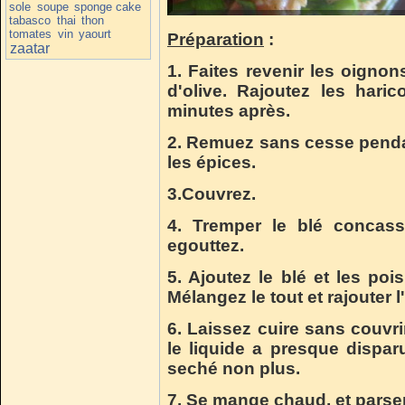
sole
soupe
sponge cake
tabasco
thai
thon
tomates
vin
yaourt
Préparation
:
zaatar
1. Faites revenir les oignons
d'olive. Rajoutez les haric
minutes après.
2. Remuez sans cesse pendan
les épices.
3.Couvrez.
4. Tremper le blé concass
egouttez.
5. Ajoutez le blé et les po
Mélangez le tout et rajouter l
6. Laissez cuire sans couvr
le liquide a presque disparu
seché non plus.
7. Se mange chaud, et parsem