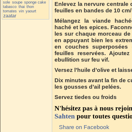
sole
soupe
sponge cake
Enlevez la nervure centrale 
tabasco
thai
thon
feuilles en bandes de 10 cm
tomates
vin
yaourt
zaatar
Mélangez la viande hachée
haché et les epices. Faconn
les sur chaque morceau de 
en appuyant bien les extremi
en couches superposées d
feuilles reservées. Ajoute
ebullition sur feu vif.
Versez l’huile d’olive et lais
Dix minutes avant la fin de cu
les gousses d’ail pelées.
Servez tiedes ou froids
N'hésitez pas à nous rejoi
Sahten
pour toutes questi
Share on Facebook