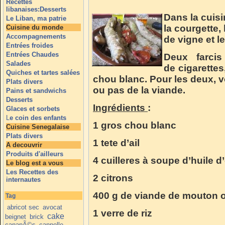
Recettes
libanaises:Desserts
Dans la cuisi
Le Liban, ma patrie
la courgette, 
Cuisine du monde
Accompagnements
de vigne et l
Entrées froides
Entrées Chaudes
Deux farci
Salades
de cigarettes,
Quiches et tartes salées
chou blanc. Pour les deux, v
Plats divers
ou pas de la viande.
Pains et sandwichs
Desserts
Ingrédients
:
Glaces et sorbets
L
e coin des enfants
1 gros chou blanc
Cuisine Senegalaise
Plats divers
1 tete d’ail
A decouvrir
Produits d'ailleurs
4 cuilleres à soupe d’huile d’
Le blog est a vous
Les Recettes des
2 citrons
internautes
400 g de viande de mouton o
Tag
abricot sec
avocat
1 verre de riz
cake
beignet
brick
canapÃ©s
cannelle