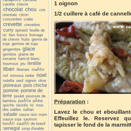
1 oignon
carotte
chevre
chocolat
chou
cire
1/2 cuillere à café de cannell
orientale
citron
concombre
crabe
crevette
crevettes
curry
epinard
feuille de
riz
flan
france
fromage
de chevre
fruits
germe de
soja
germes de soja
glace
gingembre
gombos
graine de
sesame
haricot blanc
lentille
houmous
jeu
liban
libanais
maÃ®s
noel
mil
mimosa
niebe
nutella
oeuf
oignon
olive
poireaux
pois chiche
pomme
pomme de
terre
poulet
pousses de
bambou
purÃ©e
pÃ¢te
Préparation
:
quiche
raviolis
riz
rose
des sables
safran
Lavez le chou et ebouillan
salade
sauce nioc mam
Effeuillez le. Reservez q
sauce soja
saumon
fumÃ©
sautÃ© de boeuf
tapisser le fond de la marmitt
senegal
sirop d'erable