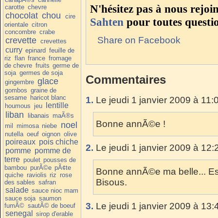
N'hésitez pas à nous rejoi
carotte
chevre
chocolat
chou
cire
Sahten
pour toutes questi
orientale
citron
concombre
crabe
Share on Facebook
crevette
crevettes
curry
epinard
feuille de
riz
flan
france
fromage
de chevre
fruits
germe de
soja
germes de soja
Commentaires
glace
gingembre
gombos
graine de
sesame
haricot blanc
1.
Le jeudi 1 janvier 2009 à 11:
lentille
houmous
jeu
liban
libanais
maÃ®s
Bonne annÃ©e !
noel
mil
mimosa
niebe
nutella
oeuf
oignon
olive
poireaux
pois chiche
2.
Le jeudi 1 janvier 2009 à 12:
pomme
pomme de
terre
poulet
pousses de
bambou
purÃ©e
pÃ¢te
Bonne annÃ©e ma belle... Es
quiche
raviolis
riz
rose
Bisous.
des sables
safran
salade
sauce nioc mam
sauce soja
saumon
3.
Le jeudi 1 janvier 2009 à 13:
fumÃ©
sautÃ© de boeuf
senegal
sirop d'erable