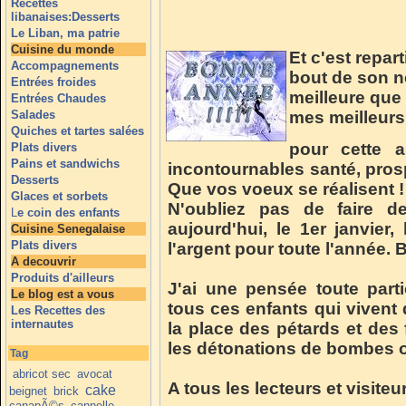
Recettes
libanaises:Desserts
Le Liban, ma patrie
Cuisine du monde
Et c'est repart
Accompagnements
bout de son ne
Entrées froides
meilleure que
Entrées Chaudes
Salades
mes meilleur
Quiches et tartes salées
pour cette 
Plats divers
Pains et sandwichs
incontournables santé, prosp
Desserts
Que vos voeux se réalisent !
Glaces et sorbets
N'oubliez pas de faire
d
L
e coin des enfants
aujourd'hui, le 1er janvier
Cuisine Senegalaise
Plats divers
l'argent pour toute l'année. 
A decouvrir
Produits d'ailleurs
J'ai une pensée toute part
Le blog est a vous
tous ces enfants
qui vivent
Les Recettes des
internautes
la place des pétards et des 
les détonations de bombes ou
Tag
abricot sec
avocat
A tous les lecteurs et visit
cake
beignet
brick
canapÃ©s
cannelle