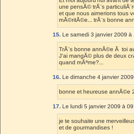
Et moi aujourd'hui avant de 
une pensÃ© trÃ¨s particuliÃ¨r
et que nous aimerions tous vo
mÃ©ritÃ©e... trÃ¨s bonne an
15.
Le samedi 3 janvier 2009 à 
TrÃ¨s bonne annÃ©e Ã toi au
J'ai mangÃ© plus de deux cr
quand mÃªme?...
16.
Le dimanche 4 janvier 2009
bonne et heureuse annÃ©e 200
17.
Le lundi 5 janvier 2009 à 09
je te souhaite une merveill
et de gourmandises !