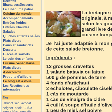
Recettes
libanaises:Desserts
Le Liban, ma patrie
La bretagne 
Cuisine du monde
originale, à 
Accompagnements
Entrées froides
selon les go
Entrées Chaudes
grand livre d
Salades
cuisine franç
Quiches et tartes salées
Plats divers
Je l'ai juste adaptée à mon 
Pains et sandwichs
de cette salade bretonne.
Desserts
Glaces et sorbets
Ingrédients
:
L
e coin des enfants
Cuisine Senegalaise
12 grosses crevettes
Plats divers
1 salade batavia ou laitue
A decouvrir
Produits d'ailleurs
500 g de pommes de terre
Le blog est a vous
4 fonds d'artichaut
Les Recettes des
2 echalotes, ciboulette cisel
internautes
1 càs de moutarde
Tag
1 càs de vinaigre de cidre
abricot sec
avocat
4 cuill à soupe d'huile d'oliv
cake
beignet
brick
1 peu de miel, sel poivre
canapÃ©s
cannelle