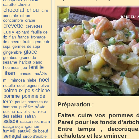
carotte
chevre
chocolat
chou
cire
orientale
citron
concombre
crabe
crevette
crevettes
curry
epinard
feuille de
riz
flan
france
fromage
de chevre
fruits
germe de
soja
germes de soja
glace
gingembre
gombos
graine de
sesame
haricot blanc
lentille
houmous
jeu
liban
libanais
maÃ®s
noel
mil
mimosa
niebe
nutella
oeuf
oignon
olive
poireaux
pois chiche
pomme
pomme de
terre
poulet
pousses de
Préparation
:
bambou
purÃ©e
pÃ¢te
quiche
raviolis
riz
rose
Faites cuire vos pommes de
des sables
safran
salade
Pareil pour les fonds d'artich
sauce nioc mam
sauce soja
saumon
Entre temps , decortique
fumÃ©
sautÃ© de boeuf
echalotes et les emincer
senegal
sirop d'erable