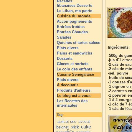
Recettes
libanaises:Desserts
Le Liban, ma patrie
Cuisine du monde
Accompagnements
Entrées froides
Entrées Chaudes
Salades
Quiches et tartes salées
Ingrédients
:
Plats divers
Pains et sandwichs
-500g de gam
Desserts
-jus d'1 citro
Glaces et sorbets
-2 càs de sau
-2 càs de mie
L
e coin des enfants
-sel, poivre
Cuisine Senegalaise
-huile de sé
Plats divers
-1 gousse d'a
A decouvrir
-1 oignon en
Produits d'ailleurs
-2 carottes e
-1 poivron en
Le blog est a vous
-1 à 2 courge
Les Recettes des
-1 càc de 7 é
internautes
-1 càc de féc
Tag
abricot sec
avocat
cake
beignet
brick
canapÃ©s
cannelle