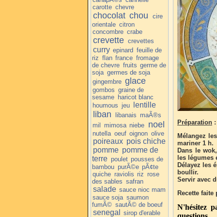
carotte
chevre
chocolat
chou
cire
orientale
citron
concombre
crabe
crevette
crevettes
curry
epinard
feuille de
riz
flan
france
fromage
de chevre
fruits
germe de
soja
germes de soja
glace
gingembre
gombos
graine de
sesame
haricot blanc
lentille
houmous
jeu
liban
libanais
maÃ®s
Préparation
:
noel
mil
mimosa
niebe
nutella
oeuf
oignon
olive
Mélangez les 
poireaux
pois chiche
mariner 1 h.
pomme
pomme de
Dans le wok, 
les légumes et
terre
poulet
pousses de
Délayez les é
bambou
purÃ©e
pÃ¢te
boullir.
quiche
raviolis
riz
rose
Servir avec d
des sables
safran
salade
sauce nioc mam
Recette faite
sauce soja
saumon
fumÃ©
sautÃ© de boeuf
N'hésitez 
senegal
sirop d'erable
questions.