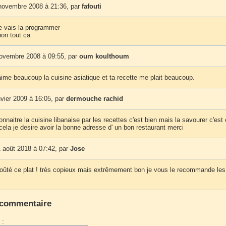
novembre 2008 à 21:36, par
fafouti
je vais la programmer
 bon tout ca
novembre 2008 à 09:55, par
oum koulthoum
aime beaucoup la cuisine asiatique et ta recette me plait beaucoup.
nvier 2009 à 16:05, par
dermouche rachid
onnaitre la cuisine libanaise par les recettes c'est bien mais la savourer c'est
ela je desire avoir la bonne adresse d' un bon restaurant merci
 août 2018 à 07:42, par
Jose
goûté ce plat ! très copieux mais extrêmement bon je vous le recommande le
 commentaire
 :