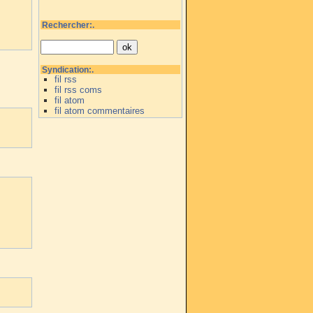
Rechercher:.
Syndication:.
fil rss
fil rss coms
fil atom
fil atom commentaires