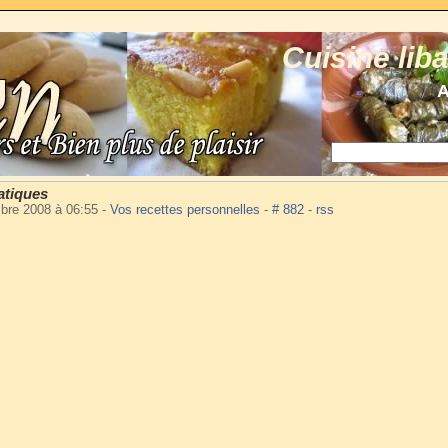
Cuisine lib
A
atiques
mbre 2008 à 06:55
-
Vos recettes personnelles
-
# 882
-
rss