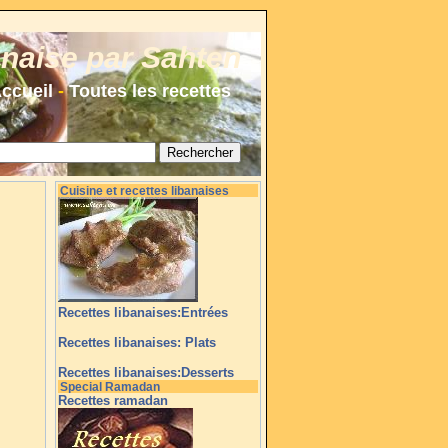
anaise par Sahten
ccueil
-
Toutes les recettes
Cuisine et recettes libanaises
Recettes libanaises:Entrées
Recettes libanaises: Plats
Recettes libanaises:Desserts
Special Ramadan
Recettes ramadan