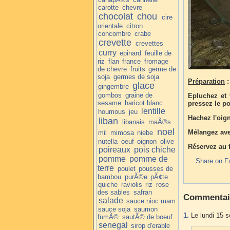
carotte
chevre
chocolat
chou
cire
orientale
citron
concombre
crabe
crevette
crevettes
curry
epinard
feuille de
riz
flan
france
fromage
de chevre
fruits
germe de
soja
germes de soja
Préparation
:
glace
gingembre
gombos
graine de
Epluchez et 
sesame
haricot blanc
pressez le po
lentille
houmous
jeu
Hachez l'oig
liban
libanais
maÃ®s
noel
Mélangez avec
mil
mimosa
niebe
nutella
oeuf
oignon
olive
Réservez au f
poireaux
pois chiche
pomme
pomme de
Share on F
terre
poulet
pousses de
bambou
purÃ©e
pÃ¢te
quiche
raviolis
riz
rose
des sables
safran
Commentai
salade
sauce nioc mam
sauce soja
saumon
1.
Le lundi 15 
fumÃ©
sautÃ© de boeuf
senegal
sirop d'erable