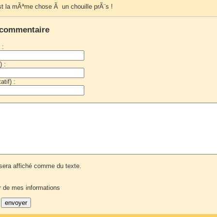
est la mÃªme chose Ã un chouille prÃ¨s !
 commentaire
 :
) :
tif) :
era affiché comme du texte.
r de mes informations