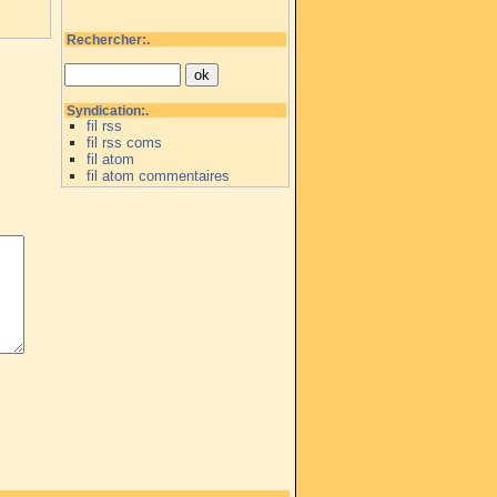
Rechercher:.
Syndication:.
fil rss
fil rss coms
fil atom
fil atom commentaires