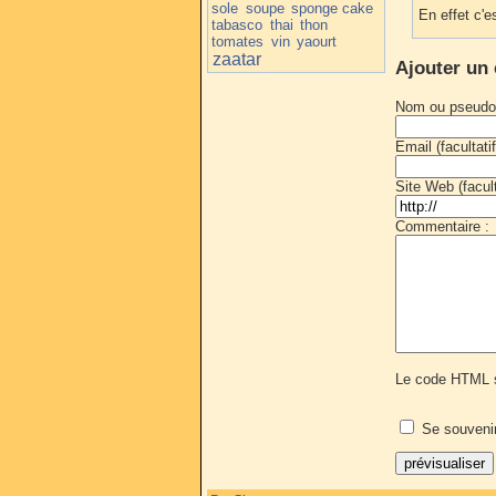
sole
soupe
sponge cake
En effet c'
tabasco
thai
thon
tomates
vin
yaourt
zaatar
Ajouter un
Nom ou pseudo
Email (facultatif
Site Web (faculta
Commentaire :
Le code HTML s
Se souveni