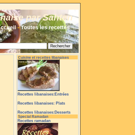
anaise par Sahten
ccueil
-
Toutes les recettes
Cuisine et recettes libanaises
Recettes libanaises:Entrées
Recettes libanaises: Plats
Recettes libanaises:Desserts
Special Ramadan
Recettes ramadan