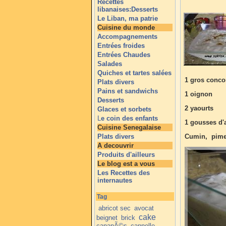
Recettes
libanaises:Desserts
Le Liban, ma patrie
Cuisine du monde
Accompagnements
Entrées froides
Entrées Chaudes
Salades
Quiches et tartes salées
1 gros conc
Plats divers
Pains et sandwichs
1 oignon
Desserts
2 yaourts
Glaces et sorbets
L
e coin des enfants
1 gousses d'a
Cuisine Senegalaise
Plats divers
Cumin, pimen
A decouvrir
Produits d'ailleurs
Le blog est a vous
Les Recettes des
internautes
Tag
abricot sec
avocat
cake
beignet
brick
canapÃ©s
cannelle