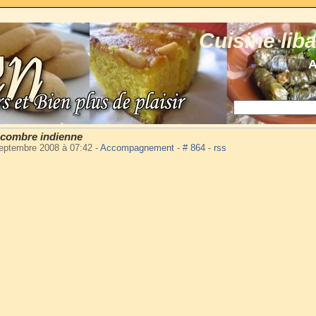
Cuisine lib
A
ncombre indienne
eptembre 2008 à 07:42
-
Accompagnement
-
# 864
-
rss