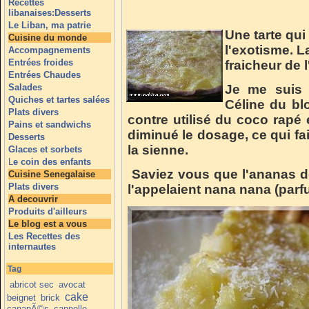
Recettes
libanaises:Desserts
Le Liban, ma patrie
Une tarte qu
Cuisine du monde
l'exotisme. L
Accompagnements
Entrées froides
fraicheur de l
Entrées Chaudes
Salades
Je me suis i
Quiches et tartes salées
Céline du b
Plats divers
contre utilisé du coco rapé
Pains et sandwichs
diminué le dosage, ce qui fai
Desserts
la sienne.
Glaces et sorbets
L
e coin des enfants
Saviez vous que l'ananas d
Cuisine Senegalaise
Plats divers
l'appelaient nana nana (parf
A decouvrir
Produits d'ailleurs
Le blog est a vous
Les Recettes des
internautes
Tag
abricot sec
avocat
cake
beignet
brick
canapÃ©s
cannelle