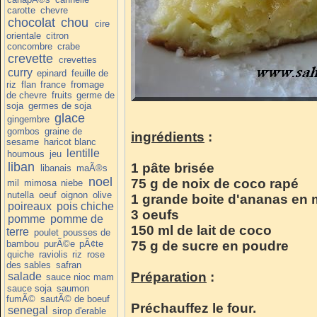
carotte
chevre
chocolat
chou
cire
orientale
citron
concombre
crabe
crevette
crevettes
curry
epinard
feuille de
riz
flan
france
fromage
de chevre
fruits
germe de
soja
germes de soja
glace
gingembre
gombos
graine de
ingrédients
:
sesame
haricot blanc
lentille
houmous
jeu
liban
1 pâte brisée
libanais
maÃ®s
noel
75 g de noix de coco rapé
mil
mimosa
niebe
nutella
oeuf
oignon
olive
1 grande boite d'ananas en
poireaux
pois chiche
3 oeufs
pomme
pomme de
150 ml de lait de coco
terre
poulet
pousses de
bambou
purÃ©e
pÃ¢te
75 g de sucre en poudre
quiche
raviolis
riz
rose
des sables
safran
Préparation
:
salade
sauce nioc mam
sauce soja
saumon
fumÃ©
sautÃ© de boeuf
Préchauffez le four.
senegal
sirop d'erable