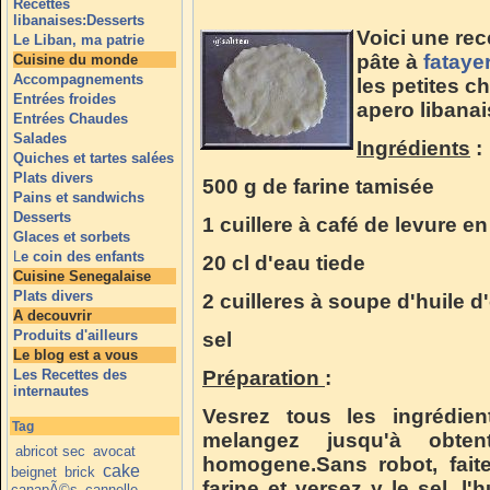
Recettes
libanaises:Desserts
Voici une rec
Le Liban, ma patrie
pâte à
fataye
Cuisine du monde
Accompagnements
les petites c
Entrées froides
apero libanai
Entrées Chaudes
Salades
Ingrédients
:
Quiches et tartes salées
Plats divers
500 g de farine tamisée
Pains et sandwichs
Desserts
1 cuillere à café de levure e
Glaces et sorbets
L
e coin des enfants
20 cl d'eau tiede
Cuisine Senegalaise
Plats divers
2 cuilleres à soupe d'huile d'
A decouvrir
Produits d'ailleurs
sel
Le blog est a vous
Les Recettes des
Préparation
:
internautes
Vesrez tous les ingrédie
Tag
melangez jusqu'à obte
abricot sec
avocat
homogene.Sans robot, fait
cake
beignet
brick
farine et versez y le sel, l'hu
canapÃ©s
cannelle