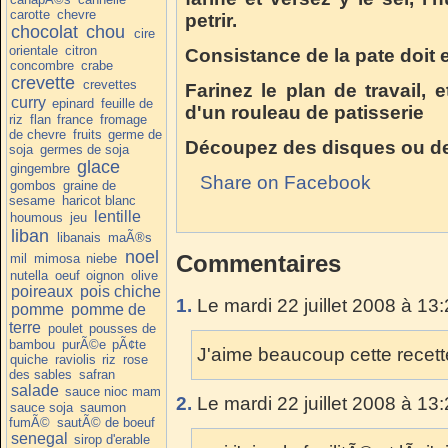
carotte
chevre
petrir.
chocolat
chou
cire
orientale
citron
Consistance de la pate doit e
concombre
crabe
crevette
crevettes
Farinez le plan de travail, e
curry
epinard
feuille de
d'un rouleau de patisserie
riz
flan
france
fromage
de chevre
fruits
germe de
Découpez des disques ou des 
soja
germes de soja
glace
gingembre
Share on Facebook
gombos
graine de
sesame
haricot blanc
lentille
houmous
jeu
liban
libanais
maÃ®s
noel
Commentaires
mil
mimosa
niebe
nutella
oeuf
oignon
olive
poireaux
pois chiche
1.
Le mardi 22 juillet 2008 à 13
pomme
pomme de
terre
poulet
pousses de
bambou
purÃ©e
pÃ¢te
J'aime beaucoup cette recette 
quiche
raviolis
riz
rose
des sables
safran
salade
sauce nioc mam
2.
Le mardi 22 juillet 2008 à 13
sauce soja
saumon
fumÃ©
sautÃ© de boeuf
senegal
sirop d'erable