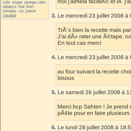
moi j'aimela facilitÃ© et lÃ j'
sole
soupe
sponge cake
tabasco
thai
thon
tomates
vin
yaourt
3.
Le mercredi 23 juillet 2008 à
zaatar
TrÃ¨s bien la recette mais par
J'ai dÃ» rater une Ã©tape, n
En tout cas merci
4.
Le mercredi 23 juillet 2008 à
au four suivant la recette cho
bisous
5.
Le samedi 26 juillet 2008 à 1
Merci bcp Sahten ! Je prend n
pÃ¢te pour en faire plusieurs
6.
Le lundi 28 juillet 2008 à 18: