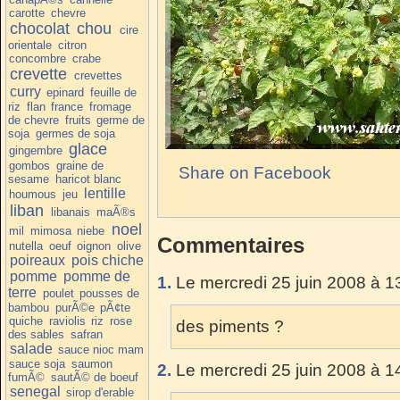
carotte
chevre
chocolat
chou
cire
orientale
citron
concombre
crabe
crevette
crevettes
curry
epinard
feuille de
riz
flan
france
fromage
de chevre
fruits
germe de
soja
germes de soja
glace
gingembre
gombos
graine de
Share on Facebook
sesame
haricot blanc
lentille
houmous
jeu
liban
libanais
maÃ®s
noel
mil
mimosa
niebe
Commentaires
nutella
oeuf
oignon
olive
poireaux
pois chiche
pomme
pomme de
1.
Le mercredi 25 juin 2008 à 1
terre
poulet
pousses de
bambou
purÃ©e
pÃ¢te
quiche
raviolis
riz
rose
des piments ?
des sables
safran
salade
sauce nioc mam
sauce soja
saumon
2.
Le mercredi 25 juin 2008 à 1
fumÃ©
sautÃ© de boeuf
senegal
sirop d'erable