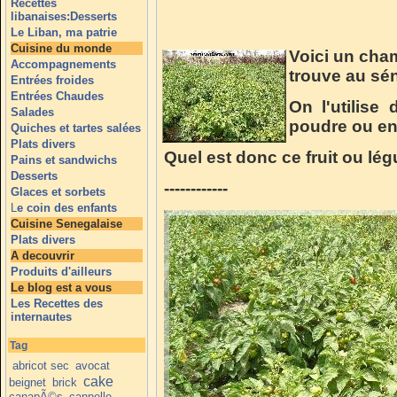
Recettes
libanaises:Desserts
Le Liban, ma patrie
Cuisine du monde
Voici un cha
Accompagnements
trouve au sén
Entrées froides
Entrées Chaudes
On l'utilise
Salades
poudre ou en
Quiches et tartes salées
Plats divers
Quel est donc ce fruit ou lé
Pains et sandwichs
Desserts
------------
Glaces et sorbets
L
e coin des enfants
Cuisine Senegalaise
Plats divers
A decouvrir
Produits d'ailleurs
Le blog est a vous
Les Recettes des
internautes
Tag
abricot sec
avocat
cake
beignet
brick
canapÃ©s
cannelle