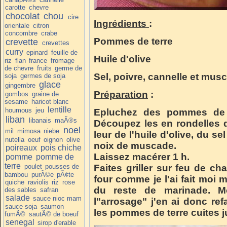
carotte
chevre
chocolat
chou
cire
Ingrédients
:
orientale
citron
concombre
crabe
Pommes de terre
crevette
crevettes
curry
epinard
feuille de
Huile d'olive
riz
flan
france
fromage
de chevre
fruits
germe de
Sel, poivre, cannelle et mus
soja
germes de soja
glace
gingembre
Préparation
:
gombos
graine de
sesame
haricot blanc
lentille
houmous
jeu
Epluchez des pommes de te
liban
libanais
maÃ®s
Découpez les en rondelles 
noel
mil
mimosa
niebe
leur de l'huile d'olive, du se
nutella
oeuf
oignon
olive
noix de muscade.
poireaux
pois chiche
Laissez macérer 1 h.
pomme
pomme de
terre
poulet
pousses de
Faites griller sur feu de ch
bambou
purÃ©e
pÃ¢te
four comme je l'ai fait moi 
quiche
raviolis
riz
rose
du reste de marinade. M
des sables
safran
salade
sauce nioc mam
l"arrosage" j'en ai donc ref
sauce soja
saumon
les pommes de terre cuites j
fumÃ©
sautÃ© de boeuf
senegal
sirop d'erable