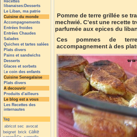
Recettes
libanaises:Desserts
Le Liban, ma patrie
Pomme de terre grillée se tra
Cuisine du monde
mechwié. C'est une recette t
Accompagnements
Entrées froides
parfumée aux epices du liba
Entrées Chaudes
Salades
Ces pommes de terre
Quiches et tartes salées
accompagnement à des plats
Plats divers
Pains et sandwichs
Desserts
Glaces et sorbets
L
e coin des enfants
Cuisine Senegalaise
Plats divers
A decouvrir
Produits d'ailleurs
Le blog est a vous
Les Recettes des
internautes
Tag
abricot sec
avocat
cake
beignet
brick
canapÃ©s
cannelle