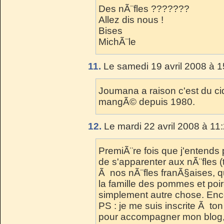
Des nÃ¨fles ???????
Allez dis nous !
Bises
MichÃ¨le
11.
Le samedi 19 avril 2008 à 1
Joumana a raison c'est du ci
mangÃ© depuis 1980.
12.
Le mardi 22 avril 2008 à 11
PremiÃ¨re fois que j'entends pa
de s'apparenter aux nÃ¨fles (
Ã nos nÃ¨fles franÃ§aises, qui
la famille des pommes et poir
simplement autre chose. Enc
PS : je me suis inscrite Ã to
pour accompagner mon blog, fa