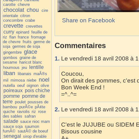
carotte
chevre
chocolat
chou
cire
orientale
citron
Share on Facebook
concombre
crabe
crevette
crevettes
curry
epinard
feuille de
riz
flan
france
fromage
de chevre
fruits
germe de
Commentaires
soja
germes de soja
glace
gingembre
gombos
graine de
1.
Le vendredi 18 avril 2008 à 
sesame
haricot blanc
lentille
houmous
jeu
liban
Coucou,
libanais
maÃ®s
noel
On dirait des pommes, c'est 
mil
mimosa
niebe
nutella
oeuf
oignon
olive
Bon Week End !
poireaux
pois chiche
=^..^=
pomme
pomme de
terre
poulet
pousses de
bambou
purÃ©e
pÃ¢te
2.
Le vendredi 18 avril 2008 à 1
quiche
raviolis
riz
rose
des sables
safran
salade
sauce nioc mam
C'est le JUJUBE ou SIDEM 
sauce soja
saumon
Bisous cousine
fumÃ©
sautÃ© de boeuf
senegal
sirop d'erable
A+