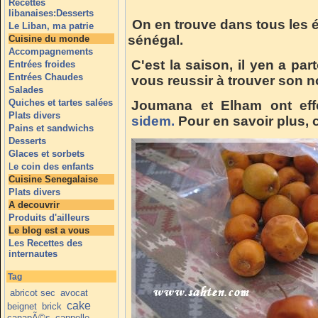
Recettes
libanaises:Desserts
On en trouve dans tous les 
Le Liban, ma patrie
sénégal.
Cuisine du monde
Accompagnements
C'est la saison, il yen a part
Entrées froides
Entrées Chaudes
vous reussir à trouver son 
Salades
Quiches et tartes salées
Joumana et Elham ont effe
Plats divers
sidem.
Pour en savoir plus, c
Pains et sandwichs
Desserts
Glaces et sorbets
L
e coin des enfants
Cuisine Senegalaise
Plats divers
A decouvrir
Produits d'ailleurs
Le blog est a vous
Les Recettes des
internautes
Tag
abricot sec
avocat
cake
beignet
brick
canapÃ©s
cannelle