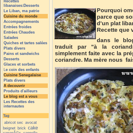
Recettes
libanaises:Desserts
Pourquoi ome
Le Liban, ma patrie
parce que so
Cuisine du monde
Accompagnements
d'un plat lib
Entrées froides
Recette que 
Entrées Chaudes
Salades
dans le bl
Quiches et tartes salées
traduit par "à la coriand
Plats divers
simplement faite avec la pr
Pains et sandwichs
Desserts
coriandre. Ma mère nous fais
Glaces et sorbets
L
e coin des enfants
Cuisine Senegalaise
Plats divers
A decouvrir
Produits d'ailleurs
Le blog est a vous
Les Recettes des
internautes
Tag
abricot sec
avocat
cake
beignet
brick
canapÃ©s
cannelle