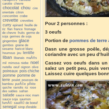
carotte
chevre
chocolat
chou
cire
orientale
citron
concombre
crabe
crevette
crevettes
Pour 2 personnes :
curry
epinard
feuille de
riz
flan
france
fromage
3 oeufs
de chevre
fruits
germe de
soja
germes de soja
Portion de
pommes de terre à
glace
gingembre
gombos
graine de
Dasn une grosse poêle, dé
sesame
haricot blanc
lentille
houmous
jeu
coriandre avec un peu d'huile
liban
libanais
maÃ®s
noel
Cassez vos oeufs dans un bo
mil
mimosa
niebe
nutella
oeuf
oignon
olive
salez un petit peu, puis ve
poireaux
pois chiche
Laissez cuire quelques bonn
pomme
pomme de
terre
poulet
pousses de
bambou
purÃ©e
pÃ¢te
quiche
raviolis
riz
rose
des sables
safran
salade
sauce nioc mam
sauce soja
saumon
fumÃ©
sautÃ© de boeuf
senegal
sirop d'erable