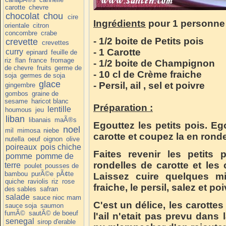
carotte
chevre
chocolat
chou
cire
Ingrédients
pour 1 personne
orientale
citron
concombre
crabe
- 1/2 boite de Petits pois
crevette
crevettes
- 1 Carotte
curry
epinard
feuille de
riz
flan
france
fromage
- 1/2 boite de Champignon
de chevre
fruits
germe de
- 10 cl de Crème fraiche
soja
germes de soja
glace
- Persil, ail , sel et poivre
gingembre
gombos
graine de
sesame
haricot blanc
Préparation :
lentille
houmous
jeu
liban
libanais
maÃ®s
Egouttez les petits pois. E
noel
mil
mimosa
niebe
carotte et coupez la en rondell
nutella
oeuf
oignon
olive
poireaux
pois chiche
Faites revenir les petits
pomme
pomme de
rondelles de carotte et les
terre
poulet
pousses de
bambou
purÃ©e
pÃ¢te
Laissez cuire quelques m
quiche
raviolis
riz
rose
fraiche, le persil, salez et poi
des sables
safran
salade
sauce nioc mam
C'est un délice, les carotte
sauce soja
saumon
fumÃ©
sautÃ© de boeuf
l'ail n'etait pas prevu dans l
senegal
sirop d'erable