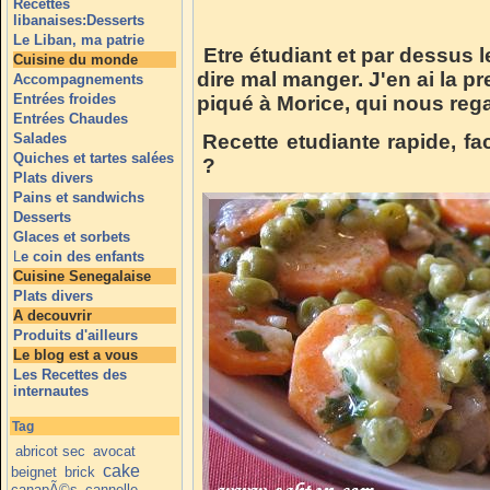
Recettes
libanaises:Desserts
Le Liban, ma patrie
Etre étudiant et par dessus
Cuisine du monde
dire mal manger. J'en ai la pr
Accompagnements
Entrées froides
piqué à Morice, qui nous rega
Entrées Chaudes
Salades
Recette etudiante rapide, fa
Quiches et tartes salées
?
Plats divers
Pains et sandwichs
Desserts
Glaces et sorbets
L
e coin des enfants
Cuisine Senegalaise
Plats divers
A decouvrir
Produits d'ailleurs
Le blog est a vous
Les Recettes des
internautes
Tag
abricot sec
avocat
cake
beignet
brick
canapÃ©s
cannelle